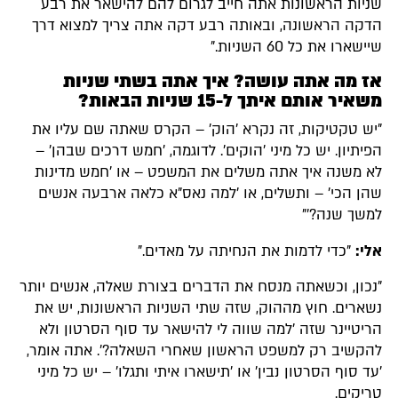
שניות הראשונות אתה חייב לגרום להם להישאר את רבע
הדקה הראשונה, ובאותה רבע דקה אתה צריך למצוא דרך
שיישארו את כל 60 השניות."
אז מה אתה עושה? איך אתה בשתי שניות
משאיר אותם איתך ל-15 שניות הבאות?
"יש טקטיקות, זה נקרא 'הוק' – הקרס שאתה שם עליו את
הפיתיון. יש כל מיני 'הוקים'. לדוגמה, 'חמש דרכים שבהן' –
לא משנה איך אתה משלים את המשפט – או 'חמש מדינות
שהן הכי' – ותשלים, או 'למה נאס"א כלאה ארבעה אנשים
למשך שנה?'"
אלי:
"כדי לדמות את הנחיתה על מאדים."
"נכון, וכשאתה מנסח את הדברים בצורת שאלה, אנשים יותר
נשארים. חוץ מההוק, שזה שתי השניות הראשונות, יש את
הריטיינר שזה 'למה שווה לי להישאר עד סוף הסרטון ולא
להקשיב רק למשפט הראשון שאחרי השאלה?'. אתה אומר,
'עד סוף הסרטון נבין' או 'תישארו איתי ותגלו' – יש כל מיני
טריקים.