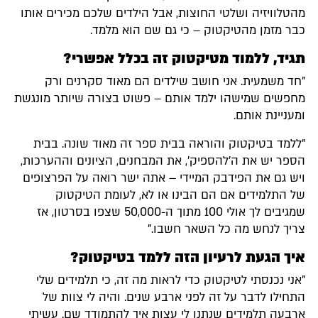
מהטלוויזיה ושלטי החוצות, אבל הילדים שלכם מכירים אותו
כבר מזמן מהטיקטוק – כי גם שם הוא מלמד.
תגיד, ללמוד מטיקטוק זה בכלל אפשרי?
"חד משמעית. אני חושב שילדים הם מאוד סקרנים ורק
מחפשים שמישהו ילמד אותם – פשוט בצורה שיותר מונגשת
ומעניינת אותם.
"ללמד בטיקטוק והוראה בבית ספר זה מאוד שונה. בבית
הספר יש את ה'להספיק', את המבחנים, הציונים וההערכות,
ויש גם את הפידבק המיידי – אתה ישר רואה על הפרצופים
של התלמידים אם הם הבינו או לא, לעומת הטיקטוק
שמגיבים לך אולי 100 מתוך ה-50,000 שצפו בסרטון, אז
צריך לנחש מה כל השאר חשבו."
איך הגעת לרעיון הזה ללמד בטיקטוק?
"אני נכנסתי לטיקטוק כדי לראות מה זה, כי תלמידים שלי
התחילו לדבר על זה לפני ארבע שנים. והיה לי צוות של
ארבעה תלמידים שנתנו לי עצות איך להתמודד שם. עשיתי