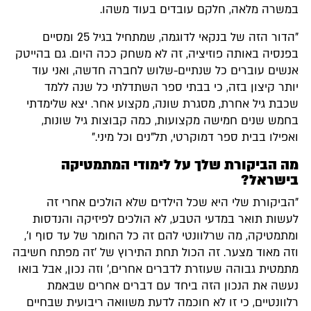
במשרה מלאה, חלקם עובדים בעוד משהו.
"הדור הזה של בנקאי לדוגמה, שמתחיל בגיל 25 ומסיים
בפנסיה באותה פוזיציה, זה לא משחק ככה היום. גם בהייטק
אנשים עוברים כל שנתיים-שלוש לחברה חדשה, ואני עוד
יותר קיצון בזה, כי בבתי ספר השתדלתי כל שנה ללמד
שכבת גיל אחרת, מסגרת שונה, מקצוע אחר. יצא שלימדתי
בחמש שנים חמישה מקצועות, כמה קבוצות גיל שונות,
ואפילו בבית ספר דמוקרטי, תל"נים וכל מיני."
מה הביקורת שלך על לימודי המתמטיקה
בישראל?
"הביקורת שלי היא שכל הילדים שלא הולכים אחרי זה
לעשות תואר במדעי הטבע, לא הולכים לפיזיקה והנדסות
ומתמטיקה, מה שרלוונטי להם זה כל החומר של עד סוף ו',
וזה מאוד מצער. זה הכול תחת התירוץ של 'זה מפתח חשיבה
מתמטית גבוהה שעוזרת לדברים אחרים,' וזה נכון, אבל בואו
נעשה את הנכון הזה ביחד עם דברים אחרים שבאמת
רלוונטיים, כי זו לא חוכמה לדעת משוואה ריבועית שבחיים