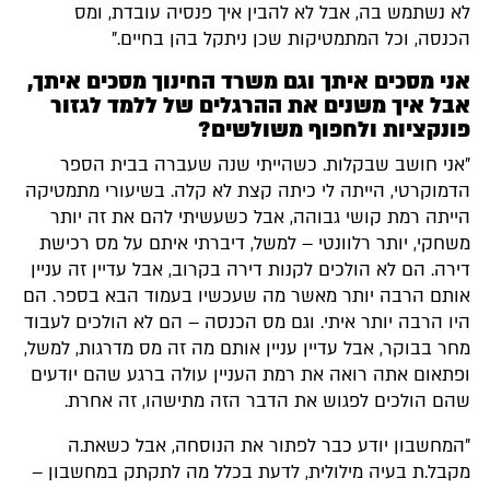
לא נשתמש בה, אבל לא להבין איך פנסיה עובדת, ומס
הכנסה, וכל המתמטיקות שכן ניתקל בהן בחיים."
אני מסכים איתך וגם משרד החינוך מסכים איתך,
אבל איך משנים את ההרגלים של ללמד לגזור
פונקציות ולחפוף משולשים?
"אני חושב שבקלות. כשהייתי שנה שעברה בבית הספר
הדמוקרטי, הייתה לי כיתה קצת לא קלה. בשיעורי מתמטיקה
הייתה רמת קושי גבוהה, אבל כשעשיתי להם את זה יותר
משחקי, יותר רלוונטי – למשל, דיברתי איתם על מס רכישת
דירה. הם לא הולכים לקנות דירה בקרוב, אבל עדיין זה עניין
אותם הרבה יותר מאשר מה שעכשיו בעמוד הבא בספר. הם
היו הרבה יותר איתי. וגם מס הכנסה – הם לא הולכים לעבוד
מחר בבוקר, אבל עדיין עניין אותם מה זה מס מדרגות, למשל,
ופתאום אתה רואה את רמת העניין עולה ברגע שהם יודעים
שהם הולכים לפגוש את הדבר הזה מתישהו, זה אחרת.
"המחשבון יודע כבר לפתור את הנוסחה, אבל כשאת.ה
מקבל.ת בעיה מילולית, לדעת בכלל מה לתקתק במחשבון –