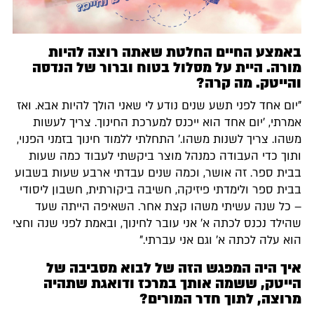
באמצע החיים החלטת שאתה רוצה להיות
מורה. היית על מסלול בטוח וברור של הנדסה
והייטק. מה קרה?
"יום אחד לפני תשע שנים נודע לי שאני הולך להיות אבא. ואז
אמרתי, 'יום אחד הוא ייכנס למערכת החינוך. צריך לעשות
משהו. צריך לשנות משהו.' התחלתי ללמוד חינוך בזמני הפנוי,
ותוך כדי העבודה כמנהל מוצר ביקשתי לעבוד כמה שעות
בבית ספר. זה אושר, וכמה שנים עבדתי ארבע שעות בשבוע
בבית ספר ולימדתי פיזיקה, חשיבה ביקורתית, חשבון ליסודי
– כל שנה עשיתי משהו קצת אחר. השאיפה הייתה שעד
שהילד נכנס לכתה א' אני עובר לחינוך, ובאמת לפני שנה וחצי
הוא עלה לכתה א' וגם אני עברתי."
איך היה המפגש הזה של לבוא מסביבה של
הייטק, ששמה אותך במרכז ודואגת שתהיה
מרוצה, לתוך חדר המורים?