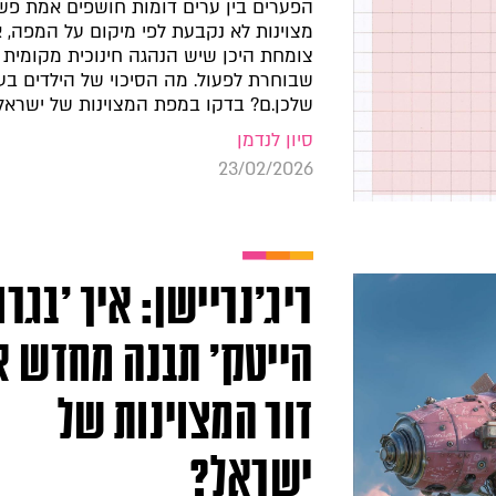
הפערים בין ערים דומות חושפים אמת פש
מצוינות לא נקבעת לפי מיקום על המפה, 
צומחת היכן שיש הנהגה חינוכית מקומית
שבוחרת לפעול. מה הסיכוי של הילדים בע
שלכן.ם? בדקו במפת המצוינות של ישראל
סיון לנדמן
23/02/2026
ריג'נריישן: איך 'בגרו
הייטק' תבנה מחדש א
דור המצוינות של
ישראל?