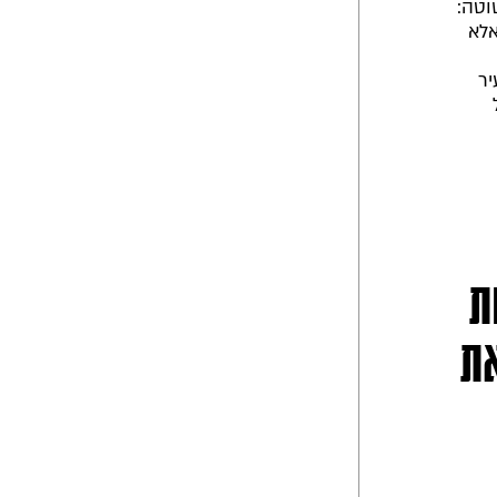
וטה:
אלא
יר
ת
ת