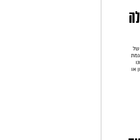
לה
של
גמת
ו
 או