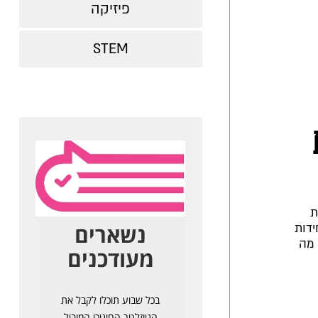
פיזיקה
STEM
ת
ידות
 מה