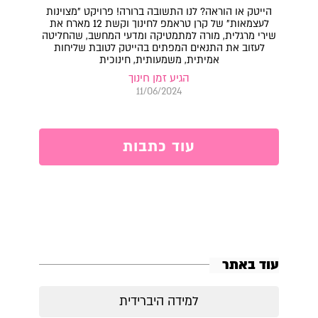
הייטק או הוראה? לנו התשובה ברורה! פרויקט "מצוינות
לעצמאות" של קרן טראמפ לחינוך וקשת 12 מארח את
שירי מרגלית, מורה למתמטיקה ומדעי המחשב, שהחליטה
לעזוב את התנאים המפתים בהייטק לטובת שליחות
אמיתית, משמעותית, חינוכית
הגיע זמן חינוך
11/06/2024
עוד כתבות
עוד באתר
למידה היברידית