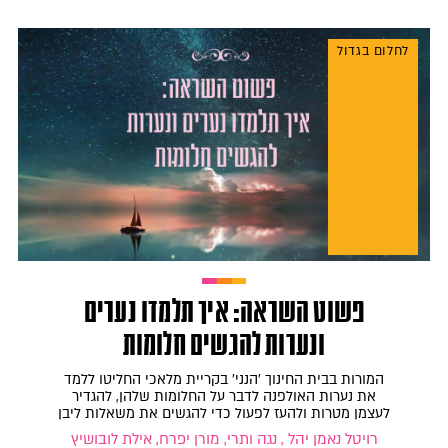
לחלום בגדול
פשוט השראה: איך תלמדו נערים
ונערות להגשים חלומות
המורות בבית החינוך 'הנני' בקריית מלאכי החליטו ללמד
את נערות האולפנה לדבר על החלומות שלהן, להגדיר
לעצמן מטרות ולהעז לפעול כדי להגשים את משאלות ליבן
רויטל נאמן יהל , נגה ותרי, מורן יפרח, אילת לובושיץ