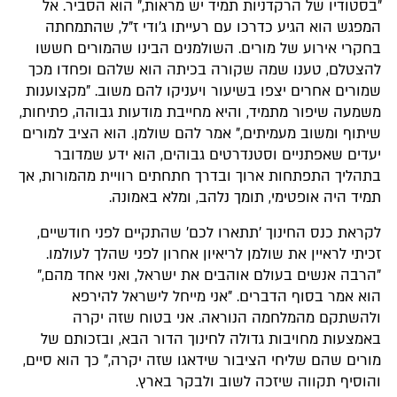
"בסטודיו של הרקדניות תמיד יש מראות," הוא הסביר. אל
המפגש הוא הגיע כדרכו עם רעייתו ג'ודי ז"ל, שהתמחתה
בחקרי אירוע של מורים. השולמנים הבינו שהמורים חששו
להצטלם, טענו שמה שקורה בכיתה הוא שלהם ופחדו מכך
שמורים אחרים יצפו בשיעור ויעניקו להם משוב. "מקצוענות
משמעה שיפור מתמיד, והיא מחייבת מודעות גבוהה, פתיחות,
שיתוף ומשוב מעמיתים," אמר להם שולמן. הוא הציב למורים
יעדים שאפתניים וסטנדרטים גבוהים, הוא ידע שמדובר
בתהליך התפתחות ארוך ובדרך חתחתים רוויית מהמורות, אך
תמיד היה אופטימי, תומך נלהב, ומלא באמונה.
לקראת כנס החינוך 'תתארו לכם' שהתקיים לפני חודשיים,
זכיתי לראיין את שולמן לריאיון אחרון לפני שהלך לעולמו.
"הרבה אנשים בעולם אוהבים את ישראל, ואני אחד מהם,"
הוא אמר בסוף הדברים. "אני מייחל לישראל להירפא
ולהשתקם מהמלחמה הנוראה. אני בטוח שזה יקרה
באמצעות מחויבות גדולה לחינוך הדור הבא, ובזכותם של
מורים שהם שליחי הציבור שידאגו שזה יקרה," כך הוא סיים,
והוסיף תקווה שיזכה לשוב ולבקר בארץ.