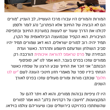
המורות והמורים היו עבורו מרכז העשייה, לב העניין. "מורים
הם לא הבעיה של החינוך אלא הפתרון," נהג לומר ולסמן
לכולנו את הדרך שעוד יש לעשות במערכת החינוך ובתפיסה
הציבורית. הוא הקפיד שבמועצה הבינלאומית של הקרן,
תמיד יהיה רוב למורים ישראלים. הוא דאג שמורים תמיד יהיו
סביב השולחן ושדעתם תישמע ותהדהד. כאשר ועדת
הבחירה של
פרס טראמפ להוראה איכותית
הורכבה רק
ממורים שזכו בפרס בעבר, הוא אמר לנו "או, סופסוף
הבנתם." אני זוכר את החיוך שבע הרצון על שפתיו כאשר
הנחתי בידיו ספר של מאמרי חזון חינוכי העונה לשם
"יש לנו
חלום"
שכתבו מורות ומורים מעולים שזכו בפרס לאורך
השנים.
היו לו ציפיות גבוהות ממורים, והוא לא ויתר להם על
המקצוענות. "חישבו על רקדניות בלט," הוא אמר למורים
שהשתתפו בפרויקט בירושלים שבו שיעוריהם צולמו בוידאו.