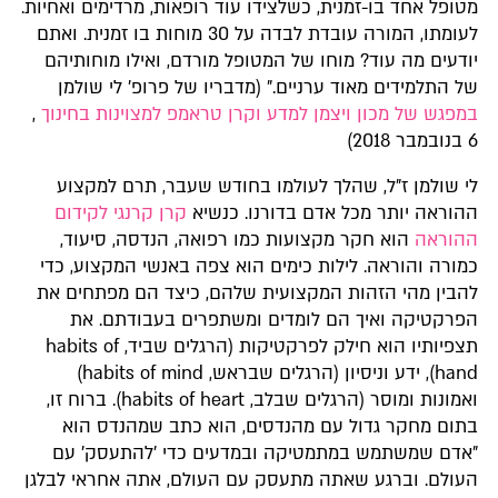
מטופל אחד בו-זמנית, כשלצידו עוד רופאות, מרדימים ואחיות.
לעומתו, המורה עובדת לבדה על 30 מוחות בו זמנית. ואתם
יודעים מה עוד? מוחו של המטופל מורדם, ואילו מוחותיהם
של התלמידים מאוד ערניים." (מדבריו של פרופ' לי שולמן
במפגש של מכון ויצמן למדע וקרן טראמפ למצוינות בחינוך
,
6 בנובמבר 2018)
לי שולמן ז"ל, שהלך לעולמו בחודש שעבר, תרם למקצוע
ההוראה יותר מכל אדם בדורנו. כנשיא
קרן קרנגי לקידום
ההוראה
הוא חקר מקצועות כמו רפואה, הנדסה, סיעוד,
כמורה והוראה. לילות כימים הוא צפה באנשי המקצוע, כדי
להבין מהי הזהות המקצועית שלהם, כיצד הם מפתחים את
הפרקטיקה ואיך הם לומדים ומשתפרים בעבודתם. את
תצפיותיו הוא חילק לפרקטיקות (הרגלים שביד, habits of
hand), ידע וניסיון (הרגלים שבראש, habits of mind)
ואמונות ומוסר (הרגלים שבלב, habits of heart). ברוח זו,
בתום מחקר גדול עם מהנדסים, הוא כתב שמהנדס הוא
"אדם שמשתמש במתמטיקה ובמדעים כדי 'להתעסק' עם
העולם. וברגע שאתה מתעסק עם העולם, אתה אחראי לבלגן