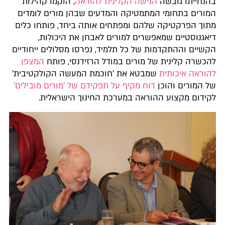
בהנחייתו גובשה
הגישה הקלינית להוראה
, הוקמו קהילות
המורים בתחומי המתמטיקה והמדעים שבהן מורים לומדים
מתוך הפרקטיקה שלהם ומפתחים אותה ביחד, פותחו כלים
דיאגנוסטיים שמאפשרים למורים לאבחן את היכולות,
הקשיים וההתקדמות של כל תלמיד, נפרסו מסלולים ייחודיים
להכשרה קלינית של מורים במודל הרזידנסי, פותח
המצפן
להוראה איכותית
שמבטא את 'חוכמת המעשה הקולקטיבית'
של המורים והוכן
דוח מקיף על תפקידם של 'מורים מובילים'
לקידום מקצוע ההוראה במערכת החינוך הישראלית.