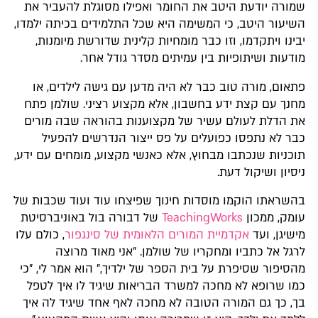
שמורה יודעת היטב את החומר ואפילו מסוגלת להעביר את
השיעור היטב, כי המשימה היא שכל התלמידים בכיתה ילמדו,
יבינו ויתקדמו, וזו כבר מומחיות קלינית שדורשת מיומנות,
מודעות ושיתופיות בין עמיתים מסדר גודל אחר.
פתאום, מורה טוב כבר לא היה מדען עם גישה לילדים, או
מחנך עם קצת ידע בחשבון, אלא מקצוע רציני. שולמן פתח
את הדלת לעולם עשיר של מקצוענות בהוראה שבה מורים
כבר לא נתפסו כפועלים על פס ייצור הנדרשים להפעיל
תוכניות שנכתבו מבחוץ, אלא כאנשי מקצוע, מומחים עם ידע,
ניסיון ושיקול דעת.
בהשראתו הוקמו מוסדות חינוך שפיצחו עוד ועוד שכבות של
עומק, ממכון
TeachingWorks
של דבורה בול באוניברסיטת
מישיגן, ועד
אקדמיית המורים הלאומית של סינגפור
, כולם עלו
לרגל אל כתביו ומחקריו של שולמן. "אני מאוד מרוצה
מהסיפור שסיפרת על בית הספר של ילדיך," הוא אמר לי, "כי
כמו שרופא לא מחכה למשרד הבריאות שיגיד לו איך לטפל
בך, כך גם המורה הטובה לא מחכה לאף אחד שיגיד לה איך