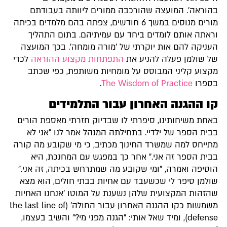
בהוראה'. המועצה שהורכבה ממורים ליוותה בעבודתם
מורים מנוסים במשך 6 חודשים, צפתה בהם מלמדים בכיתה
וראתה אותם לומדים ביחד עם עמיתיהם. בתום התהליך
העניקה להם אות יוקרתי של 'מורה מומחה'. בכך המועצה
של שולמן פעלה להניע את
התפתחות מקצוע ההוראה
לכדי
מקצוע קליני המבוסס על מומחיות משותפת, כפי שכתב
בספרו
The Wisdom of Practice
.
קו ההגנה האחרון עבור התלמידים
באחת משיחותינו, סיפרתי לו שבדיוק חזרתי מאספת הורים
בבית הספר של ילדיי. בתחילתה המנהל אמר לנו "אני לא
מתייחס למה שמשרד החינוך מכתיב, כי מי שקובע מה קורה
בבית הספר זה אני." אחר כך במפגש עם המחנכת, היא
הוסיפה ואמרה, "ומי שקובע מה שמתרחש בכיתה, זה אני."
שולמן סיפר לי שכשעבד עם אחיות בבתי חולים, הוא מצא
שהזהות המקצועית שלהן נשענת על המוטו 'אנחנו האחיות
משמשות כקו ההגנה האחרון עבור החולה' (the last line of
defense), ומיד שאל אותי: "הגנה מפני מי?" והשיב בעצמו,