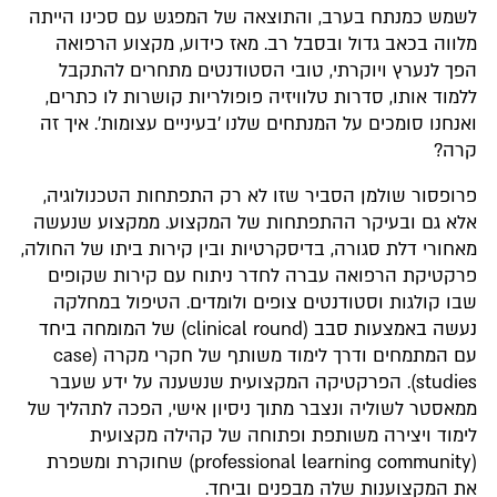
לשמש כמנתח בערב, והתוצאה של המפגש עם סכינו הייתה
מלווה בכאב גדול ובסבל רב. מאז כידוע, מקצוע הרפואה
הפך לנערץ ויוקרתי, טובי הסטודנטים מתחרים להתקבל
ללמוד אותו, סדרות טלוויזיה פופולריות קושרות לו כתרים,
ואנחנו סומכים על המנתחים שלנו 'בעיניים עצומות'. איך זה
קרה?
פרופסור שולמן הסביר שזו לא רק התפתחות הטכנולוגיה,
אלא גם ובעיקר ההתפתחות של המקצוע. ממקצוע שנעשה
מאחורי דלת סגורה, בדיסקרטיות ובין קירות ביתו של החולה,
פרקטיקת הרפואה עברה לחדר ניתוח עם קירות שקופים
שבו קולגות וסטודנטים צופים ולומדים. הטיפול במחלקה
נעשה באמצעות סבב (clinical round) של המומחה ביחד
עם המתמחים ודרך לימוד משותף של חקרי מקרה (case
studies). הפרקטיקה המקצועית שנשענה על ידע שעבר
ממאסטר לשוליה ונצבר מתוך ניסיון אישי, הפכה לתהליך של
לימוד ויצירה משותפת ופתוחה של קהילה מקצועית
(professional learning community) שחוקרת ומשפרת
את המקצוענות שלה מבפנים וביחד.