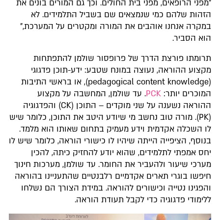
"מפני הרופאים, מפני בית החולים. וכך גם המורים בונים את
הזהות שלהם כמי שנמצאים שם בשביל התלמידים. לא
במקרה אנחנו אוהבים את המורה ומקטרים על המערכת,"
הוא הסביר.
תרומתו פורצת הדרך של פרופסור שולמן להתפתחות
מקצוע ההוראה, נעוצה במונח שטבע: ידע-תוכן פדגוגי
(pedagogical content knowledge), או בראשי התיבות
המוכרים יותר:
PCK
. עד שולמן, המחשבה על מקצוע
ההוראה נשענה על שני מוקדים – התוכן (CK) והפדגוגיה
(PK). מורה טוב נחשב מי שיודע היטב את התוכן, כלומר שיש
לו השכלה אקדמית וידע מעמיק בתחום שאותו הוא מלמד.
בנוסף, הציפייה הייתה שיהיו לו כישורי הוראה, כלומר שיש לו
יחס אמפתי לתלמידים, שהוא יודע להחזיק כיתה, להכין
מערכי שיעור ולהעביר את החומר. עד שולמן, מערכות חינוך
חיפשו בוגרי תארים אקדמיים רלבנטיים שהתעניינו בהוראה
והפגינו נטייה וכישורים להוראה. במידת הצורך הם נשלחו
ללימודי פדגוגיה כדי לקבל תעודת הוראה.