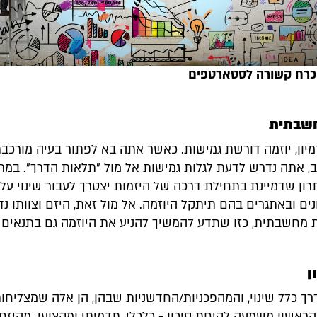
כרח קשורה לסטארטפים
שבתית
מיון, יוזמה דורשת גמישות. כאשר אתה בא לפתור בעיה מורכב
ב, אתה נדרש לדעת לגלות גמישות אל מול "תלאות הדרך". במר
ון שדמיינת בתחילת דרכה של היזמות יצטרך לעבור שינוי על 
ם ובאתגרים בהם תיתקל היוזמה. אל מול זאת, היזם וצוותו נ
ת מחשבתית, כזו שתדע להמשיך להניע את היוזמה גם בתנאים 
ן
רך כלל שינוי, והמהפכניות/החדשניות שבהן, הן אלה שמצליחות
הראשון משמעה לקיחת סיכון - כלכלי, תדמיתי ומקצועי. מהיזם