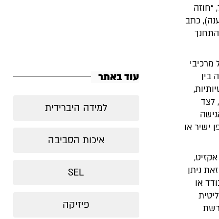
 "חוזה
נה), כתב
התחנך
 מרכיבי
עוד באתר
 בין
ותיות,
 לצד
למידה היברידית
גישה
 ישיר או
איכות הסביבה
או אקזיט,
את ניתן
SEL
דד או
ליטית
פיזיקה
רשת