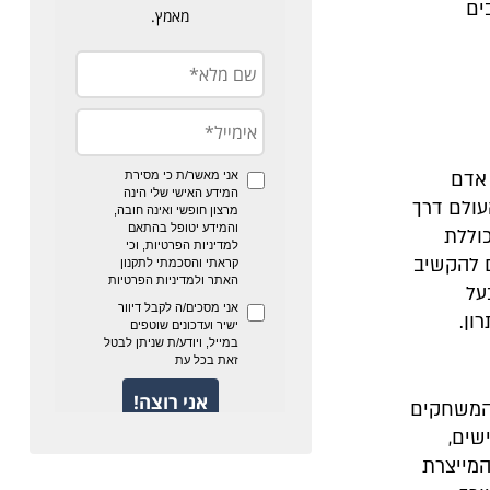
ים
 אדם
עולם דרך
וללת
ם להקשיב
על
ון.
ם המשחקים
שים,
המייצרת