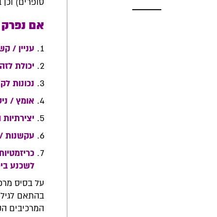
סופרים) וכן 
אם נפרק י
עניין / ק
יכולת לזה
נכונות לקח
אומץ / ניס
יצירתיות 
עקשנות / 
כריזמטיות
לשכנע ביכו
על בסיס מרכי
בהתאם לגילו.
המרכיבים הקי