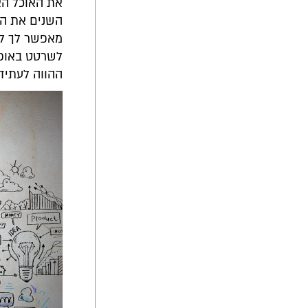
את האוכל האה
השנים את היכ
מאפשר לך לר
לשרטט באופן
ההווה לעתיד