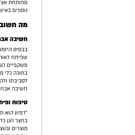
מפותחת אצל י
נוספים באישי
מה חשוב 
חשיבה אבח
בבסיס היזמו
שפיתח לאורך
משקפיים המב
בתוכה כלי מש
לסביבתו ולה
חשיבה אבחנת
טיפוח ופיתו
"דמיון הוא ת
בחצר הגן כדי
מוצרים ובעצם