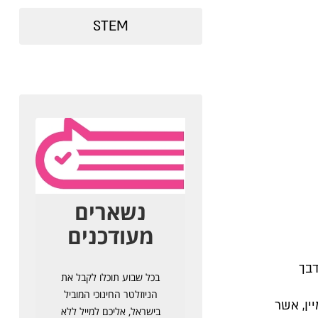
STEM
דבך
ין, אשר