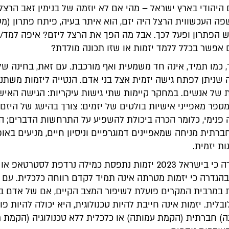
היהודי בארץ ישראל – מהי אם לא יוזמה של בנימין זאב הרצל,
ה העכשווית הרצל היה יזם, הוא איתר בעיה, פיתח פתרון (מע
ש הפתרון ופעל לכך. אבל מה הפך את הרצל ליזם? איפה למד/
 אפשר בכלל ללמד יזמות או שזו תכונה מולדת?
 כמו תמיד, אינה חד משמעית ואף מורכבת. עם זאת, בחינה של
שניתן לפתח גישה יזמית אצל בני אדם. הנטייה ליזמות משתנה
 של אנשים. במחקר קיימות שתי גישות עיקריות: הגישה האישי
פר מאפייני אישיות בולטים של יזמים: צורך בהישג של היזם,
 פנימי, כלומר הכרה ביכולת להשפיע על התרחשות הדברים; ה
רתית מניחה שמאפיינים דמוגרפיים וניסיון חיים, מניעים באופן
ת יזמית.
על אף העובדה כי בישראל 2023 יזמות נתפסת כמילה נרדפת לסטרטאפ 
הגדרה כי יזמות מטרתה אינה תמיד לקדם רווחה כלכלית. עם ז
ות במרבית המקרים פועלת לשיפור המצב הקיים, אם של אדם בו
בלית. יזמות אינה חייבת להיות טכנולוגית, היא יכולה להיות פו
) חברתית (הקמת עמותה) או כלכלית ללא טכנולוגיה (הקמת 