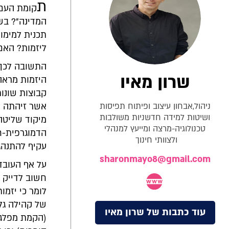
ת
קומת העם 
המדינה"? בשפ
תכנית למימו
ליזמות? האם
התשובה לכך,
שרון מאיו
היזמות מראה 
קבוצות שונות
ניהול,אבחון עיצוב ופיתוח תפיסות
אשר זיהתה מס
ושיטות למידה חדשניות משולבות
מיקוד שליטה
טכנולוגיה-מרצה ומייעץ למנהלי
הדמוגרפית-חב
ולצוותי חינוך
עקיף להתנהגו
sharonmayo8@gmail.com
חשוב לדייק ב
לומר כי יזמ
של קהילה גלו
עוד כתבות של שרון מאיו
(הקמת מפלגה