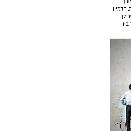
ורך
 הדמיון
 לך
בין