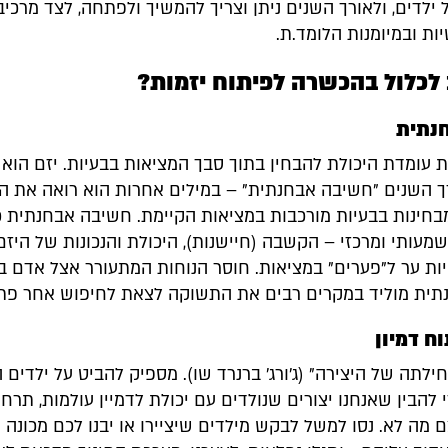
לדים, ולאורך השנים ניתן וצריך להמשיך ולפתחה, לצד מרכיב
ות ובמיומנות הלומד.ת.
לכלול בהכשרה לפיתוח יזמות?
נתית
ת עומדת היכולת להבחין בתוך סבך המציאות בבעיות. יזם הוא
 השנים "חשיבה אבחנתית" – במילים אחרות הוא רואה את ה
חינות בבעיות מורכבות במציאות הקיימת. חשיבה אבחנתית כ
מעותי ומרכזי – הקשבה (חיישנות), היכולת והנכונות של היז
יות ער ל"פערים" במציאות. חוסר הנוחות המתעורר אצל אדם ב
ית מוליד במקרים רבים את התשוקה לצאת לחיפוש אחר פתר
ח דמיון
חילתה של היצירה" (ג'ורג' ברנרד שו). מספיק להביט על ילדי
 להבין שאנחנו יצורים שנולדים עם יכולת לדמיין עולמות, תרחי
 מה לא. נסו למשל לבקש מילדים שיציירו או יבנו לכם מכונה 