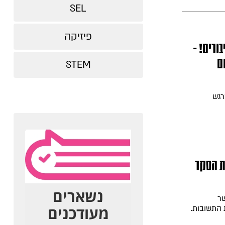
SEL
פיזיקה
ורים! -
ם
STEM
 - יום מרגש
ת הסקר
שר
 התשובות.