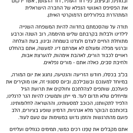
ובנותינו, ובעיצוב פני דור העתיד, דור ההמשך, אשר ירקום
את הפסיפס האנושי הנפלא של החברה הישראלית
המתהדרת בפלורליזם הדמוקרטי האיתן.
תודה על שהסכמתם בחדווה להיות המשפחה השנייה
לילדינו ולבלות בקרבתם שליש מהיממה, רוב השנה וכרבע
מתוחלת החיים לצדם ולצדנו בשמחה וביגון, בעת הצלחה
וברגעי מפלה ומעולם לא אמרתם דיו. למעשה, אתם בהחלט
ראויים לכבוד הורים, לאהבת אימהות, להערצת אבות,
ולחיבת סבים, כאלה אתם - מורים נפלאים.
בכ"ב בכסלו, חודש הזריעה והנטיעה, נחגוג את יום המורה,
במיוחד למענכם ובשבילכם, וביום ססגוני זה, אנו מוקירים את
פועלכם, שותפים לצהלתכם וחולקים את תרועת הגיל
ומייחלים שלא תדום לעד. מי ייתן ותמשיכו להיות הנר לרגלינו,
הלפיד לתקוותנו, הכוכב למסעותינו, וההשראה לחלומותינו.
בזכותכם הבוקר מלא אנרגיות, הדמיון שופע בציורים, הלב
פועם מהתרגשות והזמן גדוש במשימות עם טעם לעוד.
אתם מקבלים את טַפֵּנו רכים כמשי, תמימים כגוזלים ועליזים