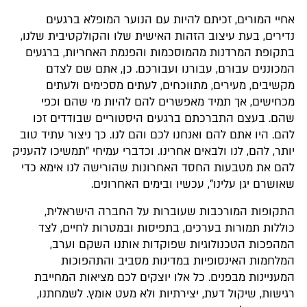
אחיי המורים, זכיתם להיות עם הנוער המופלא ברגעים
נדירים, בעת עיצוב הזהות האישית שלו והקולקטיבית שלנו,
בתקופת המרדנות מהמוסכמות והפנמת האחריות, ברגעים
המכוננים עבורם, עבורנו ועבורכם. כן, אתם שם לצדם
מקשיבים, מעירים, מתווכחים, לעתים מסכימים ולעתים
מכחישים, אך תמיד מאפשרים להם להיות מי שהם וכפי
שהם. בעצם התברכתם ברגעים היסטוריים שבודדים זכו
להם. היו אתם להם ואנחנו לכם והם לנו. כך ניצור עתיד טוב
יותר, להם, לנו ולבאים אחרינו. וכדברי עמיחי "תמשיכו להעניק
להם את מטבעות החסד האחרונות שהורישה לנו אימא כדי
שאושרם יגן עלינו", עכשיו ובימים האחרונים.
התקופות המורכבות שעוברות על החברה הישראלית,
כוללות תמורות בערכים, בתפיסות ובמטרות לחיים, לצד
המהפכות הטכנולוגיות שפוקדות אותנו השקם וערב,
המלחמות האינסופיות במדינות מסביב והתהפוכות
המעניינות מבפנים. כל אלו יוצקים לכם מציאות המחייבת
רגישות, שיקול דעת, יצירתיות ולא מעט אומץ. לשמחתנו,