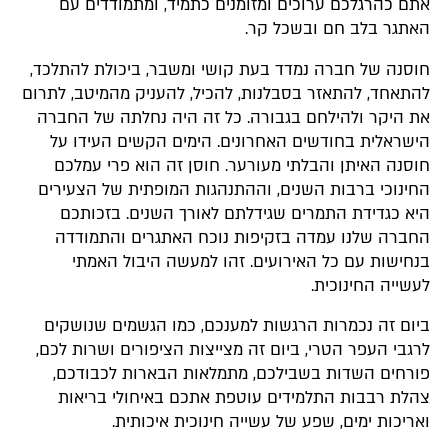
אתם כהרגלכם ערוכים ומזומנים כתמיד, ומתמודדים עם
האתגר בלב חם ובשכל קר.
חוסנה של חברה נמדד בעת קושי ומשבר, ביכולת להתלכד,
להתאחד, להתאזר בסבלנות, להכיל, להעניק מהמיטב, לתרום
את היקר ולהילחם בגבורה. כל זה היה נחלתה של החברה
הישראלית בחודשים האחרונים. הימים הקשים העידו על
חוסנה האיתן והבלתי מעורער. חוסן זה הוא פרי עמלכם
החינוכי ברבות השנים, וההתנהגות המופתית של הצעירים
היא כגדידת התמרים שגידלתם לאורך השנים. בזכותכם
החברה שלנו עמדה בזקיפות נוכח האתגרים והתמודדה
בנחישות עם כל האירועים. זהו למעשה היבול האמתי
לעשייה החינוכית.
ביום זה נכמרות הרגשות למענכם, כמו הגשמים שנושקים
לרגבי העפר הטרי, ביום זה מצייצות הציפורים ושרות לכם,
פורחים השדות בשבילכם, מתמלאות הבארות לכבודכם,
צהלת רבבות התלמידים עוטפת אתכם באיחולי בריאות
ואריכות ימים, שפע של עשייה חינוכית איכותית.