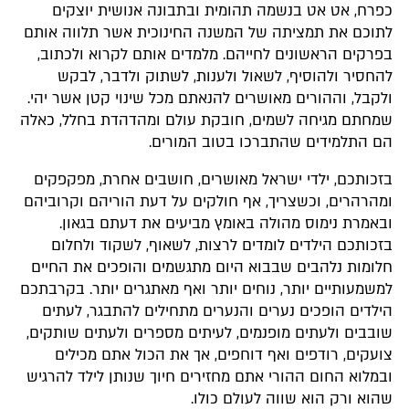
כפרח, אט אט בנשמה תהומית ובתבונה אנושית יוצקים
לתוכם את תמציתה של המשנה החינוכית אשר תלווה אותם
בפרקים הראשונים לחייהם. מלמדים אותם לקרוא ולכתוב,
להחסיר ולהוסיף, לשאול ולענות, לשתוק ולדבר, לבקש
ולקבל, וההורים מאושרים להנאתם מכל שינוי קטן אשר יהי.
שמחתם מגיחה לשמים, חובקת עולם ומהדהדת בחלל, כאלה
הם התלמידים שהתברכו בטוב המורים.
בזכותכם, ילדי ישראל מאושרים, חושבים אחרת, מפקפקים
ומהרהרים, וכשצריך, אף חולקים על דעת הוריהם וקרוביהם
ובאמרת נימוס מהולה באומץ מביעים את דעתם בגאון.
בזכותכם הילדים לומדים לרצות, לשאוף, לשקוד ולחלום
חלומות נלהבים שבבוא היום מתגשמים והופכים את החיים
למשמעותיים יותר, נוחים יותר ואף מאתגרים יותר. בקרבתכם
הילדים הופכים נערים והנערים מתחילים להתבגר, לעתים
שובבים ולעתים מופנמים, לעיתים מספרים ולעתים שותקים,
צועקים, רודפים ואף דוחפים, אך את הכול אתם מכילים
ובמלוא החום ההורי אתם מחזירים חיוך שנותן לילד להרגיש
שהוא ורק הוא שווה לעולם כולו.