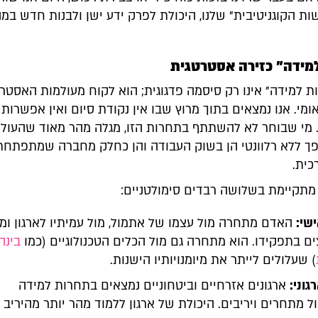
ות הקוגניטיבית" שלנו, היכולת לפרק ידע ישן ולבנות חדש במה
מידה" כזירה אסטרטגית
 למידה" אינו רק סיסמה פדגוגית; הוא לקוח מעולמות האסטר
ומי. אנו נמצאים בתוך מרוץ שבו אין נקודת סיום ואין אפשרות ל
מי שבוחר לא להשתתף בתחרות הזו, מגלה מהר מאוד שהעול
ופך ללא רלוונטי הן בשוק העבודה והן כחלק מחברה שמתפתחת
כית.
מתקיימת בשלושה רבדים סימולטניים:
שי:
האדם מתחרה מול עצמו של אתמול, מול עמיתיו לארגון ומו
ם בתפקידו. הוא מתחרה גם מול הכלים הטכנולוגיים (כמו
בינה
) שעלולים לייתר את מיומנויותיו הישנות.
וני:
ארגונים אזרחיים וביטחוניים נמצאים בתחרות למידה
 מתחרים ויריבים. היכולת של ארגון ללמוד מהר יותר מהיריב 