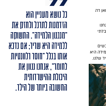
אן דה
כל נושא מעניין הוא
הזדמנות לתרגל ולחזק את
חנו
בלתי
"מנגנון הלמידה". התשוקה
ללמידה היא שריר; אם נדכא
כשים
מידה היא
אותו בגלל "חוסר רלוונטיות
ד שלנו.
לחומר", אנחנו ננוון את
היכולת ההישרדותית
החשובה ביותר של הילד.