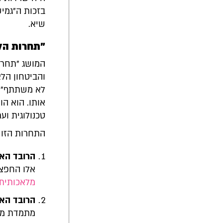
בזכות ה"גמיש
שיא.
"תחרות הל
המושג "תחרות
והביטחון הלא
לא משתתף". 
אותו. הוא ה
טכנולוגית וער
התחרות הזו 
הרובד האי
אלו החפצי
מלאכותית
הרובד הארג
מתמדת מול