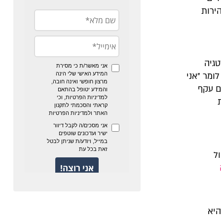
ירות
טגיה
ומר "אני
ם עקף
ל
היא