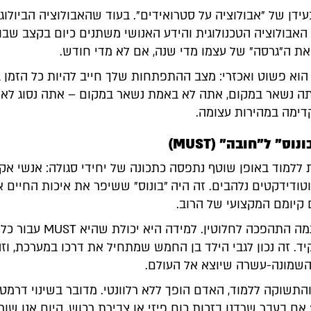
עידן של "אבולוציה על סטרואידים". בעוד שהאבולוציה הביולוג
, האבולוציה הטכנולוגית והידע האנושי משתנים כיום בקצב שב
את ה"גרסה" של עצמו מדי שנה, אם לא מדי חודש.
וא פשוט ואכזרי: מצב ההתפתחות שלך חייב להיות כל הזמן 
תה נשאר במקום, אתה לא באמת נשאר במקום – אתה נסוג לאח
דימה במהירות עצומה.
ס" ל"חובה" (MUST)
 ללמוד באופן שוטף נתפסה כתכונה של יחידי סגולה: אנשי אק
טודידקטים נלהבים. זה היה "בונוס" ששיפר את איכות החיים א
קיומם המקצועי של הרוב.
היום, הפרדיגמה התהפכה לחלוטין. למיד
יד. זה נכון לגבי הילד בן החמש שמתחיל את דרכו במערכת, וזה 
 השמונה-עשרה שיוצא אל העולם.
התשוקה ללמוד, האדם הופך ללא רלוונטי. מדובר בשינוי דרמטי
אם בעבר שרדנו בזכות כוח פיזי או צבירת רכוש, היום אנו שור