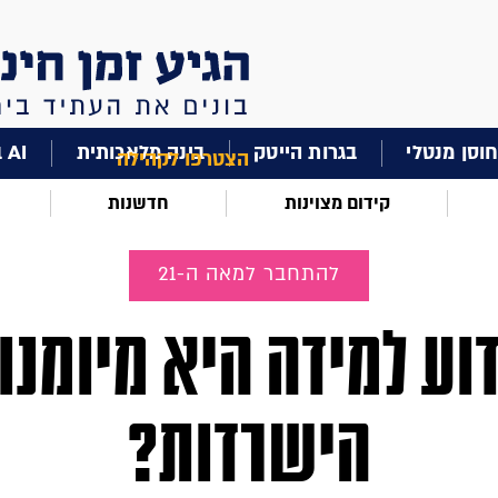
וסן מנטלי
בגרות הייטק
בינה מלאכותית
AI בחינוך
הצטרפו לקהילה
קידום מצוינות
חדשנות
להתחבר למאה ה-21
וע למידה היא מיומנו
הישרדות?