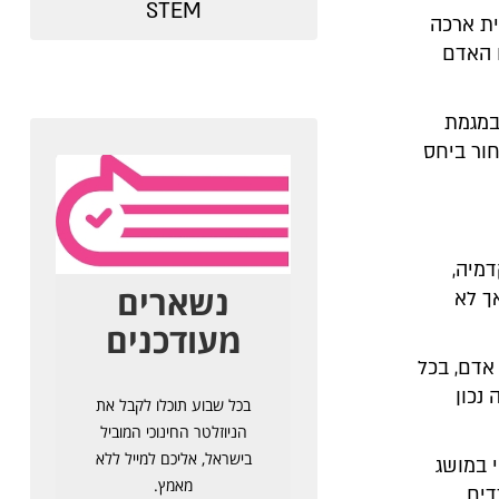
STEM
ית ארכה
ו האדם
במגמת
ור ביחס
דמיה,
ך לא
ה היא יכולת שהיא MUST עבור כל אדם, בכל
נכון
 במושג
דים