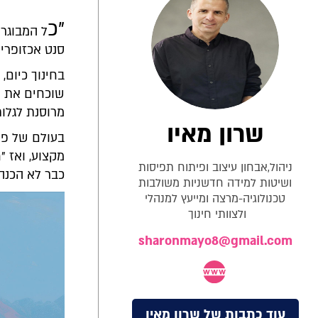
"כ
ל המבוגרי
סנט אכזופרי 
בחינוך כיום,
שוכחים את ה
מרוסנת לגלות
שרון מאיו
בעולם של פע
מקצוע, ואז "
ניהול,אבחון עיצוב ופיתוח תפיסות
כבר לא הכנה 
ושיטות למידה חדשניות משולבות
טכנולוגיה-מרצה ומייעץ למנהלי
ולצוותי חינוך
sharonmayo8@gmail.com
עוד כתבות של שרון מאיו