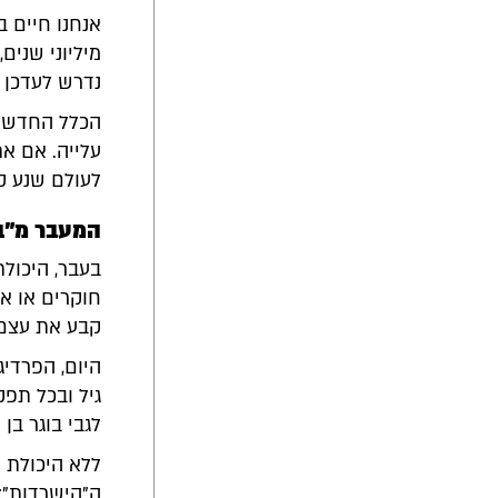
אנחנו חיים ב
מיליוני שנים
נדרש לעדכן 
הכלל החדש ה
עלייה. אם א
לעולם שנע ק
המעבר מ"בונו
בעבר, היכולת
חוקרים או או
קבע את עצם 
גיל ובכל תפק
לגבי בוגר בן
ללא היכולת ו
ה"הישרדות": 