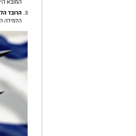
המנבא היח
הרובד הלא
הלמידה הק