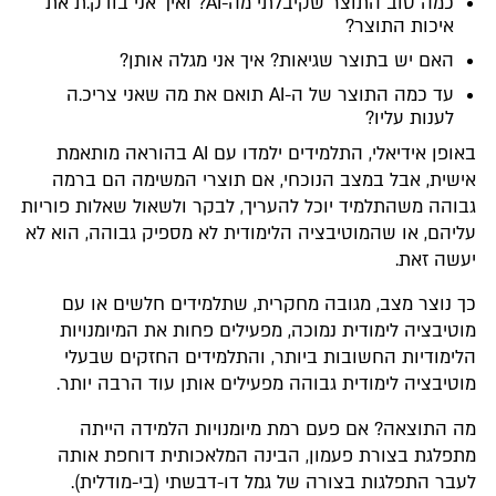
כמה טוב התוצר שקיבלתי מה-AI? ואיך אני בודק.ת את
איכות התוצר?​
האם יש בתוצר שגיאות? איך אני מגלה אותן?​
עד כמה התוצר של ה-AI תואם את מה שאני צריכ.ה
לענות עליו?​
באופן אידיאלי, התלמידים ילמדו עם AI בהוראה מותאמת
אישית, אבל במצב הנוכחי, אם תוצרי המשימה הם ברמה
גבוהה משהתלמיד יוכל להעריך, לבקר ולשאול שאלות פוריות
עליהם, או שהמוטיבציה הלימודית לא מספיק גבוהה, הוא לא
יעשה זאת.
כך נוצר מצב, מגובה מחקרית, שתלמידים חלשים או עם
מוטיבציה לימודית נמוכה, מפעילים פחות את המיומנויות
הלימודיות החשובות ביותר, והתלמידים החזקים שבעלי
מוטיבציה לימודית גבוהה מפעילים אותן עוד הרבה יותר.
מה התוצאה? אם פעם רמת מיומנויות הלמידה הייתה
מתפלגת בצורת פעמון, הבינה המלאכותית דוחפת אותה
לעבר התפלגות בצורה של גמל דו-דבשתי (בי-מודלית).