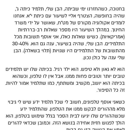
בחנוכה, כשהחזרנו ימי שביתה, הבן שלי, תלמיד כיתה ג',
שהיה בחופשה, הצטרף אליי לשיעור עם כיתת י"א. אנחנו
לומדים אקולוגיה מקורס של מט"ח, שאושר על ידי משרד
החינוך. במהלך השיעור היו מספר שאלות רב-בררתיות
(אמריקאיות). כשיש שאלות כאלו, אני אוסף תשובות מכל
התלמידים. הבן שלי, שהיה בשיעור, ענה גם הוא. 30-40%
מהתשובות של התלמידים היו שגויות (תלוי בשאלה). הבן
שלי ענה על כולן נכון.​
הוא לא גאון ולא טיפש. הוא ילד רגיל. בכיתה שלו יש תלמידים
טובים יותר וטובים פחות ממנו. אבל אין לו טלפון, וכשהוא
בכיתה הוא יושב, מקשיב ומשתתף, כמו שתלמיד אמור להיות.
זה כל הסיפור.​
כשאני אוסף טלפונים, חשוב לי שכל תלמיד ידע שיש לי גיבוי
מלא מההורים לבקש ממנו את הטלפון. שהתלמיד ידע
שכשההורים שלו יגיעו לבית הספר בגלל שימוש בטלפון, הוא
הולך לפגוש חזית אחידה בנושא הזה.​ וכמובן שכדאי להורים
לאמץ את הגישה הזו גם בבית.