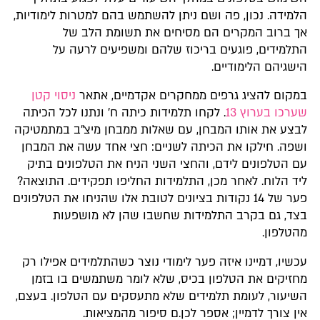
הלמידה. נכון, פה ושם ניתן להשתמש בהם למטרות לימודיות,
אך ברוב המקרים הם מסיחים את תשומת הלב של
התלמידים, פוגעים בריכוז שלהם ומשפיעים לרעה על
הישגיהם הלימודיים.​
במקום להציג גרפים ממחקרים אקדמיים, אתאר
ניסוי קטן
שערכו בערוץ 13
. לקחו תלמידות כיתה ח' ונתנו לכל הכיתה
לבצע את אותו המבחן, עם שאלות ממבחן מיצ"ב במתמטיקה
ושפה. חילקו את הכיתה לשניים: חצי אחד עשה את המבחן
עם הטלפונים לידם, והחצי השני הניח את הטלפונים בתיק
ליד הלוח. לאחר מכן, התלמידות החליפו תפקידים. התוצאה?
פער של 14 נקודות בציונים לטובת אלו שהניחו את הטלפונים
בצד, גם בקרב התלמידות שחשבו שהן לא מושפעות
מהטלפון.​
עכשיו, דמיינו איזה פער לימודי נוצר כשהתלמידים אפילו רק
מחזיקים את הטלפון בכיס, שלא לומר משתמשים בו בזמן
השיעור, לעומת תלמידים שלא מתעסקים עם הטלפון. בעצם,
אין צורך לדמיין; אספר לכן.ם סיפור מהמציאות.​