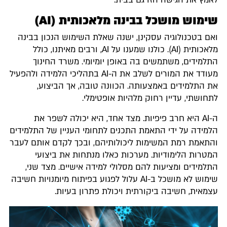
שימוש מושכל בבינה מלאכותית (AI)
ואם בטכנולוגיה עסקינן, ישנה שאלת השימוש הנכון בבינה
מלאכותית (AI). כולנו שמענו על AI, ורבים מאיתנו, כולל
התלמידים, משתמשים בה באופן יומיומי. משרד החינוך
מעודד את המורים לשלב את ה-AI בתהליכי הלמידה ולהפעיל
את התלמידים באמצעותה. הכוונה טובה, אך הביצוע,
לתחושתי, עדיין רחוק מלהיות אופטימלי.​
ה-AI היא חרב פיפיות. מצד אחד, היא יכולה לשפר את
הלמידה על ידי התאמת התכנים לתחומי העניין של התלמידים
והתאמת רמת המשימות ליכולותיהם, ובכך לקדם אותם לעבר
המטרות הלימודיות. מערכות כאלו מנתחות את ביצועי
התלמידים ומציעות להם מסלולי למידה אישיים. מצד שני,
שימוש לא מושכל ב-AI עלול לפגוע בפיתוח מיומנויות חשיבה
עצמאית, חשיבה ביקורתית ויכולת פתרון בעיות.​