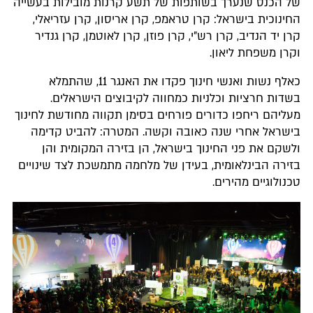
של הכנס שנערך בשותפות של תשע קרנות מובילות בעשייה
החינוכית בישראל: קרן טראמפ, קרן אריסון, קרן עזריאלי,
קרן יד הנדיב, קרן רש"י, קרן פוזן, קרן לאוטמן, קרן גנדיר
וקרן משפחת ליאון.
כאלף נשות ואנשי חינוך פקדו את האנגר 11, שהתמלא
בשדות חרציות וכלניות כמחווה לקיבוצים הישראלים.
מעליהם ריחפו כדורים פורחים בסימן תקווה מחודשת לחינוך
בישראל אחרי שנה כאובה וקשה. המטרה: להביט קדימה
ולשקם את פני החינוך בישראל, הן בזירה המקומית והן
בזירה הבינלאומית, בעידן של מלחמה מתמשכת לצד שינויים
טכנולוגיים מהירים.