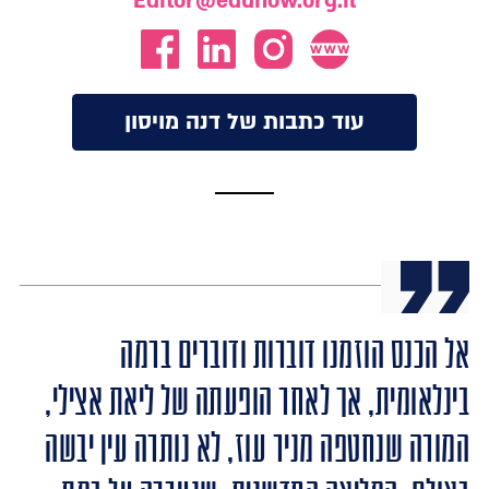
Editor@edunow.org.il
עוד כתבות של דנה מויסון
אל הכנס הוזמנו דוברות ודוברים ברמה
בינלאומית, אך לאחר הופעתה של ליאת אצילי,
המורה שנחטפה מניר עוז, לא נותרה עין יבשה