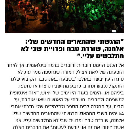
"הרגשתי שהתארים החדשים שלי:
אלמנה, שורדת טבח ופדויית שבי לא
מתלבשים עליי."
אל הכנס הוזמנו דוברות ודוברים ברמה בינלאומית, אך לאחר
הופעתה של ליאת אצילי, המורה שנחטפה מניר עוז, לא
נותרה עין יבשה באולם. "בשבעה באוקטובר הקיבוץ שלנו
הותקף, נכבש ונחרב. כרבע מתושביו נרצחו או נחטפו,
ביניהם אני. הימים בעזה היו ימים של ייאוש, דאגה אינסופית
למשפחה ולחברים. חשבתי על האנשים שאני אוהבת, על
הבית, על החזרה לבית הספר ולתלמידים שלי. חזרתי אחרי
54 ימים בשבי החמאס. הרגשתי שהתארים החדשים שלי:
אלמנה, שורדת טבח ופדויית שבי לא מתלבשים עליי. אני
אשת חינוך! את זה אני יודעת לעשות." את הדברים האלה