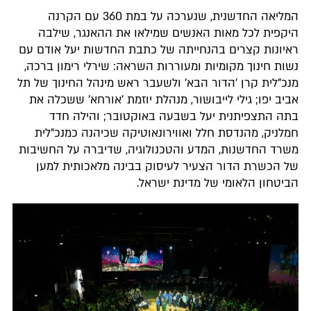
המליאה החדשנית, שנערכה על במת 360 עם הקרנה
היקפית לכל מאות האנשים שמילאו את ההאנגר, שילבה
ראיונות קצרים בהנחייתה של כתבת החדשות יעל אודם עם
נשות חינוך מקומיות ומעוררות השראה: שירלי רימון ברכה,
מנכ"לית קרן 'הדור הבא' ולשעבר ראש מינהל החינוך של תל
אביב יפו; גילי לייבושור, מנהלת יוזמת 'אורחא' ששכלה את
בתה התצפיתנית יעל בשבעה באוקטובר; והילה חדד
חמלניק, מהנדסת חלל ואווירונאוטיקה שכיהנה כמנכ"לית
משרד החדשנות, המדע והטכנולוגיה, שדיברה על החשיבות
של הכשרת הדור הצעיר לעיסוק בבינה מלאכותית למען
הביטחון הלאומי של מדינת ישראל.