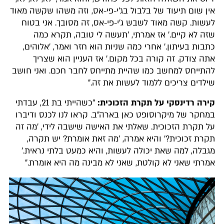
אין שום תיעוד של בלבול בג'י-פי-אס, וזה משהו שקשה מאוד
לעשות. קשה מאוד לשבש ג'י-פי-אס, זה מסובך. אני בטוח
שזה לא קיים.' אז אמרתי, 'תעשה לי טובה, תקרא כמה
כתבות בעיתון.' אחרי כמה שניות הוא חזר ואמר, 'אלוהים,
אתה צודק. זה קורה בכל מקום.' אז העניין הוא שצריך
להתייחס למחשב כמו שהיית מתייחס לחבר חכם. ואני חושב
שילדים צריכים ללמוד לעשות את זה."
קירה רדינסקי על תקרת הזכוכית:
"כשהייתי בת 21, עבדתי
במחקר של מיקרוסופט כאן בארה"ב. קראו לנו לכנס ודיברו
על תקרת הזכוכית. שאלתי את האישה שישבה לידי, 'מה זה
תקרת זכוכית?' והיא אמרה, 'מה זאת אומרת? יש תקרה,
מגבלה, למה שאת יכולה לעשות, והיא כמעט בלתי נראית.'
אמרתי שאני לא קולטת, שאני לא מבינה מה היא אומרת."