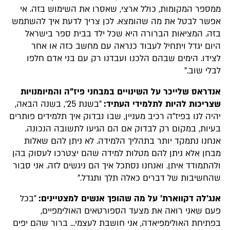
ממספר המקומות, כולל ארצי, שאסרו את השימוש בזה. אי
אפשר לבטל את מה שהומצא. לכן צריך לדעת איך להשתמש
בזה. המציאות הברורה היא שכל ילד בבית ספר בישראל
היום יגדל ויתחיל לעבוד כנראה עם מחשב כזה או אחר
לצידו. הימים שבהם הלכנו ועבדנו רק עם בני אדם חלפו
לבלי שוב."
אנדראס שלייכר על השינויים במבחני פיז"ה והמיומנויות
שצריכות להיות לתלמידי העתיד:
"בשנת 25', בשנה הבאה,
יהיה לנו בפיז"ה רכיב מעניין, שבו נבדוק איך תלמידים פותרים
בעיות, במקום רק לבדוק אם הם הגיעו לתשובה הנכונה.
אנחנו נתמקד יותר בתהליך הלמידה. לא ניתן להם שאלות
מבחן אלא ניתן להם מטלות למידה שהם יצטרכו לעסוק בהן
ולהתמודד איתן. ואנחנו נסתכל איך הם ניגשים לזה. אני סבור
שהחשיבות של דברים כאלה תלך ותגדל."
אנג'לה דקווארת' על מה שהופך אנשים למצטיינים:
"בכל
פעם שאני רואה את מצעד הספורטאים האולימפיים,
בפתיחת האולימפיאדה, אני חושבת לעצמי... ברור שהם יפים