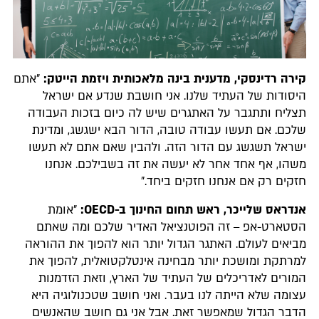
קירה רדינסקי, מדענית בינה מלאכותית ויזמת הייטק:
"אתם
היסודות של העתיד שלנו. אני חושבת שנדע אם ישראל
תצליח ותתגבר על האתגרים שיש לה כיום בזכות העבודה
שלכם. אם תעשו עבודה טובה, הדור הבא ישגשג, ומדינת
ישראל תשגשג עם הדור הזה. ולהבין שאם אתם לא תעשו
משהו, אף אחד אחר לא יעשה את זה בשבילכם. אנחנו
חזקים רק אם אנחנו חזקים ביחד."
אנדראס שלייכר, ראש תחום החינוך ב-OECD:
"אומת
הסטארט-אפ
זה הפוטנציאל האדיר שלכם ומה שאתם
–
מביאים לעולם. האתגר הגדול יותר הוא להפוך את ההוראה
למרתקת ומושכת יותר מבחינה אינטלקטואלית, להפוך את
המורים לאדריכלים של העתיד של הארץ, וזאת הזדמנות
עצומה שלא הייתה לנו בעבר. ואני חושב שטכנולוגיה היא
הדבר הגדול שמאפשר זאת. אבל אני גם חושב שהאנשים