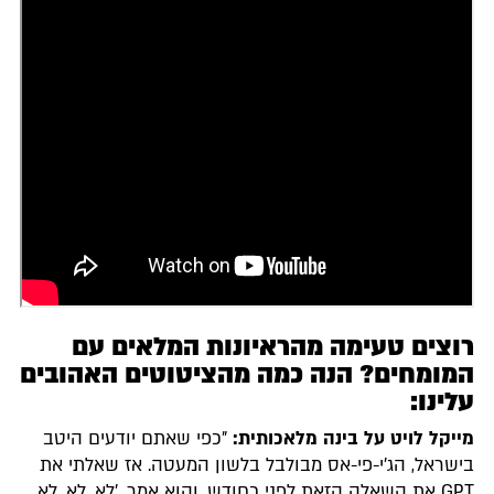
רוצים טעימה מהראיונות המלאים עם
המומחים? הנה כמה מהציטוטים האהובים
עלינו:
מייקל לויט על בינה מלאכותית:
"כפי שאתם יודעים היטב
בישראל, הג'י-פי-אס מבולבל בלשון המעטה. אז שאלתי את
GPT את השאלה הזאת לפני כחודש, והוא אמר, 'לא, לא, לא,