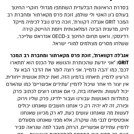
בסדרת הראיונות הבלעדית השתתפו מגדולי חוקרי החינוך
בעולם ג'ון האטי ולי שולמן, זוכת פרס מקארתור ומחברת רב
המכר GRIT אנג'לה דקוורת', זוכה פרס נובל לכימיה מייקל
לויט, מדענית הבינה המלאכותית ויזמת ההייטק קירה
רדינסקי, וראש תחום החינוך ב-OECD אנדראס שלייכר,
ששלחו מסרים מצולמים למורי ישראל.
אנג'לה דקווארת', זוכת פרס מקארתור ומחברת רב המכר
GRIT:
"אני יודעת שהכותרת והנושא של הכנס הוא 'תתארו
לכם', כמו 'הבה נדמיין'. אני רוצה לומר את הדבר הבא על
הרעיון לדמיין. תיאחזו בדמיון הזה. זאת יכולת אנושית ייחודית.
אין יצור חי אחר שיכול לדמיין 'עתידים אפשריים' כמו שהאדם
יכול לעשות. ותיאחזו בזה, כי אם אנחנו רוצים לכתוב פרק
בתולדות האנושות עבורנו ועבור ילדינו, פרק שליו וירוק
ופורה, זה לא יהיה רק כי אנחנו חושבים שאנחנו יכולים
לעשות מה שאנחנו עושים כעת, לא רק מכיוון שאנחנו
אופטימיים לגבי מה שיקרה, אלא מפני שאנחנו מסוגלים
לדמיין עתידים אפשריים, הרחק מעבר למה שנראה סביר