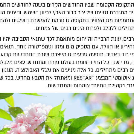
התקופה הקסומה שבין החודשים הקרים בשנה לחודשים החמי
 מתגברת נטייתו של ציר כדור הארץ לכיוון השמש, והימים הו
תחממות מזג האוויר בתקופה זו גורמת להפשרת השלגים ולהת
חילים ללבלב ולפרוח מינים רבים של צמחים.
 רבים, עונת הרבייה והייחום מותאמת לכך שתנאי הסביבה יהיו 
היריון או הוולד, עם מספיק מים ומזון וטמפרטורה נוחה. תנאים
פי רוב באביב. תופעה טבעית זו מייצרת שגרת התחדשות קבועה
 מדי שנה כל החי והצומח בעולם פורח ומתחדש, עצים מלבלבי
ים רבים מתחילים. כל אלה מניעים את גלגלי האבולוציה. מנגנון 
הוא מעין מתג אוטומטי המבצע RESTART ומאתחל את הטבע מחדש. בכל
ח" ו"קהילת החיות" צומחות ומתחדשות.