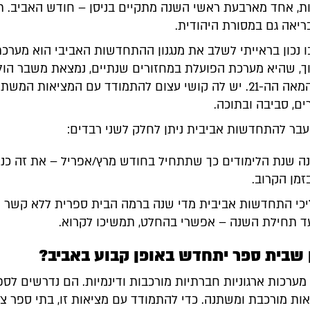
ות, אחד מארבעת ראשי השנה מתקיים בניסן – חודש האביב. 
יאה גם במסורת היהודית.
 נכון בראייתי לשלב את מנגנון ההתחדשות האביבי הוא מערכת
ך, שהיא מערכת הפועלת במחזורים שנתיים, נמצאת משבר הול
למול אתגרי המאה הה-21. יש לה קושי עצום להתמודד עם המציאות המשת
ם, סביבה ובתוכה.
בר להתחדשות אביבית ניתן לחלק לשני רבדים:
ה שנת הלימודים כך שתתחיל בחודש מרץ/אפריל – את זה כנ
זמן הקרוב.
יכי התחדשות אביבית מדי שנה ברמה הבית ספרית ללא קשר
עד תחילת השנה – אפשרי בהחלט, תמשיכו לקרוא.
ן שבית ספר יתחדש באופן קבוע באביב?
ערכות ארגוניות חברתיות מורכבות ודינמיות. הם נדרשים לספ
אות מורכבת ומשתנה. כדי להתמודד עם מציאות זו, בתי ספר צר