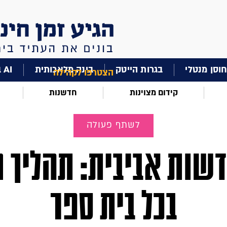
וסן מנטלי
בגרות הייטק
בינה מלאכותית
AI בחינוך
הצטרפו לקהילה
קידום מצוינות
חדשנות
לשתף פעולה
שות אביבית: תהליך ח
בכל בית ספר