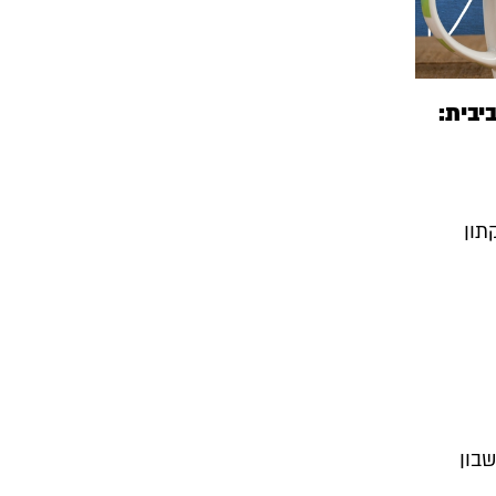
יבית:
תון
בון