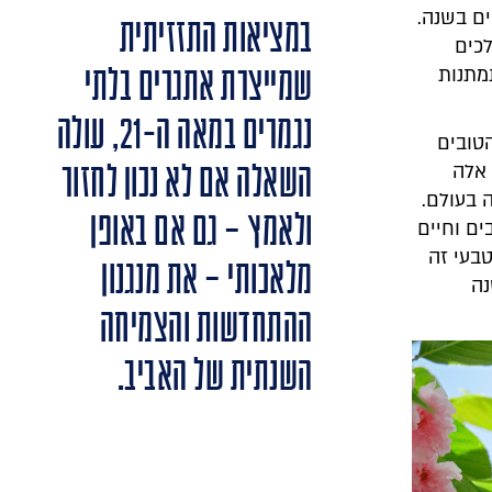
ם בשנה.
במציאות התזזיתית
לכים
שמייצרת אתגרים בלתי
מתנות
נגמרים במאה ה-21, עולה
הטובים
השאלה אם לא נכון לחזור
 אלה
 בעולם.
ולאמץ – גם אם באופן
ם וחיים
טבעי זה
מלאכותי – את מנגנון
 שנה
ההתחדשות והצמיחה
השנתית של האביב.