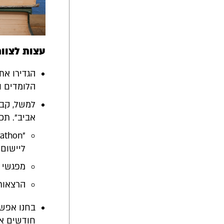
עצות לצוו
הגדירו את
הלומדים ו
למשל, קבע
אביב". תכנ
ליישום 
מפגשי 
הרצאות
בחנו אפשר
חודשים אח