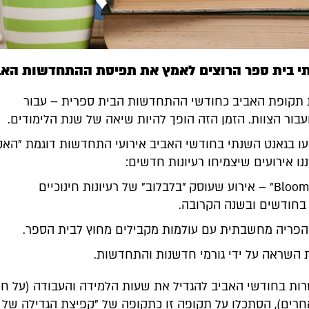
תי בית ספר הרוצים לאמץ את תפיסת ההתחדשות האב
 תקופת האביב כחודשי ההתחדשות הבית ספרית – עבור
עבור הצוות. הזמן הזה הופך להיות שיאה של שנת הלימודים.
ו בגאנט השנתי בחודשי האביב אירועי התחדשות דוגמת "האק
נו אירועים שיצמיחו רעיונות חדשים:
"Bloomathon" – אירוע שעוסק "בלבלוב" של רעיונות חינוכיים
בחודשים ובשנה הקרובה.
הפריה מחשבתית עם עולמות מקבילים מחוץ לבית הספר.
 השראה על ידי גורמי חדשנות והתחדשות.
ות בחודשי האביב להגדיל את שעות הלמידה והעבודה (על חש
רים), הסתכלו על תקופה זו כתקופה של "קפיצת הגדילה של