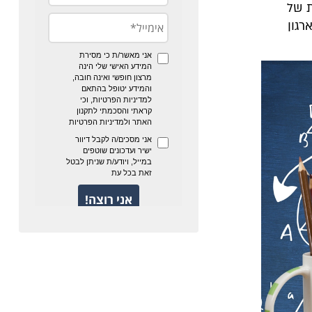
ת של
רגון