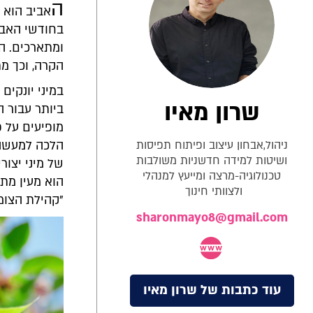
ה
אביב הוא 
בחודשי האביב
ומתארכים. ה
הקרה, וכך מת
במיני יונקים
שרון מאיו
ביותר עבור ה
מופיעים על 
ניהול,אבחון עיצוב ופיתוח תפיסות
הלכה למעשה,
ושיטות למידה חדשניות משולבות
של מיני יצור
טכנולוגיה-מרצה ומייעץ למנהלי
ולצוותי חינוך
"קהילת הצומ
sharonmayo8@gmail.com
עוד כתבות של שרון מאיו