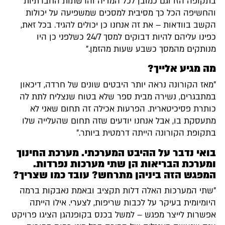
בתקופה הזו וגם כמובן לכל המדיה והרשתות החברתיות
והחשיפה הכל כך מסיבית למסכים שמשפיעה על יכולות
הקשב בוודאות – את זה אנחנו כן יכולים להגיד. בכל זאת,
כפינו עליהם להיות דבוקים למסך 24/7 כשלפני כן היו
מנותקים מהמסך כשבע שעות מהזמן."
מה מגיע אלייך?
"מאז הקורונה נראה יותר היבטים שונים של חרדה, דיכאון
במתבגרים, נשירה מבית ספר שלא בטוח שנצליח לתת לה
כותרת פסיכיטארית. הפרעות אכילה זה תחום שאני לא
מתעסקת בו, אבל אנחנו יודעים שזה תחום שהעלייה שלו
בתקופת הקורונה הייתה דרמטית ביותר."
בואי נדבר על ההיבט המערכתי. מערכת החינוך
ומערכת הבריאות הן שתי מערכות נפרדות.
המפגש הזה ביניהן מתרחש? עובד כמו שצריך?
"שתי המערכות האלה דלות תקציב ובאמת נאבקות ברמה
היומיומית בעיקר על לכבות שריפות, לצערי. אילו הייתה
אפשרות לייצר מפגש – למשל בכנס בקופנהגן הציגו פרויקט