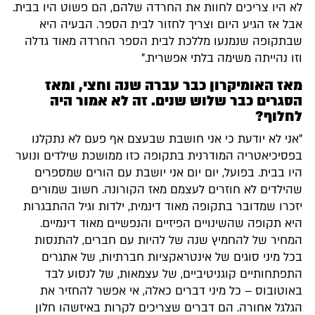
לא היו צריכים לחוות את החרדה שלהם, הם פשוט היו בבית.
אבל אז הגיע היום וצריך לחזור לבית הספר. הבעיה היא
שבתקופה שנמנעו מללכת לבית הספר החרדה מאוד גדלה
וזו נהייתה משימה בלתי אפשרית."
מאז האומיקרון כבר עברה שנה וחצי, ומאז
הסגרים כבר שלוש שנים. זה לא אמור היה
לחלוף?
"אני לא יודעת כי אני חושבת שבעצם אף פעם לא נתקלנו
בפסיכיאטריה המודרנית בתקופה כזו ממושכת שילדים ונוער
היו בבית. בפועל, יום יום אני יושבת עם הורים שמספרים
שהילדים לא חוזרים לעצמם מאז הקורונה. חשוב שמורים
יזכרו שמדובר בתקופה מאוד דינמית, ילדות וגיל ההתבגרות
היא תקופה שהשינויים הפיזיים והנפשיים מאוד דינמיים.
המחיר של להחמיץ שנה של להיות עם חברים, להתנסות
בכל מיני סוגים של אינטראקציות חברתיות, של אתגרים
התפתחותיים קוגניטיביים, של עצמאות, של לנסוע לבד
באוטובוס – כל מיני דברים כאלה, אי אפשר להחזיר את
הגלגל אחורה. הם דברים שצריכים לקרות באיזשהו חלון