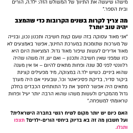
מישהו שיעשה את התיווך של המשולש הזה: ילד.ה, הורים
ובית הספר."
מה צריך לקרות בשנים הקרובות כדי שהמצב
יהיה טוב יותר?
"אני מאוד עסוקה בזה שעם קצת חשיבה ותכנון נכון, ובנייה
של מערכות שתומכות במערכת החינוך, אפשר באמצעים לא
מאוד אדירים לעשות שיפור מאוד גדול. המציאות היום היא
כזו שמפני שאין חשיבה ותכנון – ואם יש, זה משהו שהיה
רלוונטי לפני 30 שנה ופחות מתאים להיום – אז אין מענה
שהוא ביניים. כשיש ילד.ה במצוקה, מיד מפעילים קצינת
ביקור סדיר, בדיקת פסיכיאטר וכו', שבעיניי אם היה מערך
מתאים היה אפשר לחסוך את כל התותחים הכבדים בחלק
גדול מהמקרים ולעשות משהו שהוא הרבה יותר יעיל ופחות
טראומתי למשפחה."
האם כיום יש יותר מקום לשיח רגשי בחברה הישראלית?
ועל חשבון מה זה בא בדיוק ביחסי הורים-ילדים?
תצפו
ותגלו.