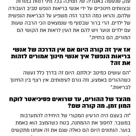
ענק שנעשה באנגליה של תמיכה בכל מיני רמות במורות
ובצוותים חינוכיים על ידי אנשי בריאות הנפש סביב העבודה
שלהם, והראו כמה הדבר הזה משפיע על הבריאות הנפשית
של ילדים. הרי ברור שבסוף מי שנמצאים הכי הרבה שעות
עם ילדים ונוער ויש להם את העין לראות את הקושי הם
המורים, הם בחזית."
אז איך זה קורה היום אם אין הדרכה של אנשי
בריאות הנפש? איך אנשי חינוך אמורים לזהות
את זה?
"הם עושים כמיטב יכולתם. היום זה בדרך כלל נעשה
כשההורים באמצע, וזה גורם לעימותים. אין רצף בין החינוך
לבריאות."
מהצד של ההורים, עד שרואים פסיכיאטר לוקח
המון זמן. מה קורה שם?
"זה בעצם היה הרעיון המקורי של היחידה להתערבות
במשבר. לחסוך את ההמתנה, בטח כשהמצב הוא באמת
בוער. הנתונים היום הם כאלה שגם את זה אנחנו מתקשים