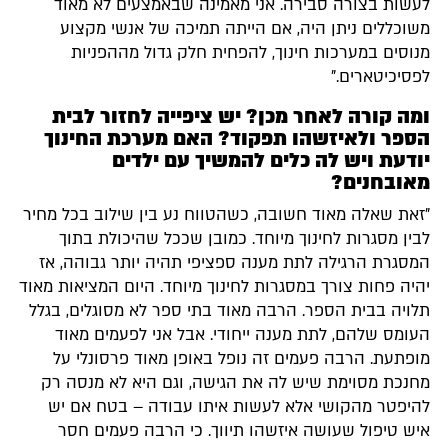
לעשות בצורה סבירה. אני מאמינה שבאמצעים לא מאוד
משוכללים ניתן היה, אם הייתה תמיכה של אנשי מקצוע
מנוסים במערכות חינוך, להפחית חלק גדול מההפניות
לפסיכיטארים."
ומה קורה לאחר מכן? יש ציפייה לחזור לבית
הספר ולאיזשהו תפקוד? האם מערכת החינוך
יודעת ויש לה כלים להמשיך עם ילדים
מאובחנים?
"זאת שאלה מאוד חשובה, כשהטווח נע בין שילוב בכל מחיר
לבין מסגרות לחינוך מיוחד. כמובן שככל שהיכולת בתוך
המסגרת הרגילה לתת מענה ספציפי תהיה יותר גבוהה, אז
יהיה פחות צורך במסגרות לחינוך מיוחד. היום המציאות מאוד
תלויה בבית הספר. הרבה מאוד בתי ספר לא מסוגלים, בגלל
העומס שלהם, לתת מענה ייחודי. אבל אני לפעמים מאוד
מופתעת. הרבה פעמים זה נופל באופן מאוד פרסונלי על
מחנכת מסוימת שיש לה את הגישה, וגם היא לא מנסה רק
להיפטר מהקושי אלא לעשות איתו עבודה – בטח אם יש
איש טיפול שעושה איזשהו תיווך. כי הרבה פעמים חסר