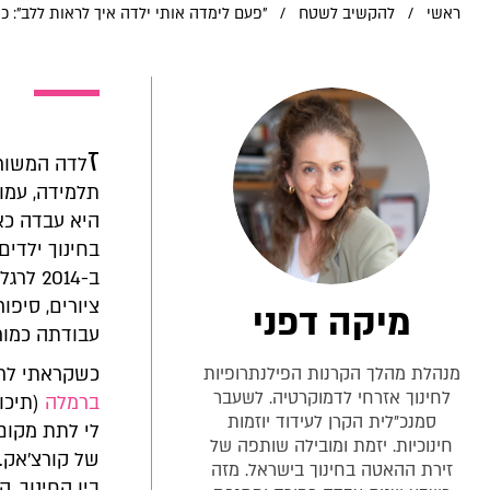
ראשי
/
להקשיב לשטח
/
"פעם לימדה אותי ילדה איך לראות ללב":
ז
לדה המשורר
תלמידה, עמוס
היא עבדה כא
בחינוך ילדים
ב-014
ציורים, סיפו
מיקה דפני
עבודתה כמור
מנהלת מהלך הקרנות הפילנתרופיות
כשקראתי לרא
לחינוך אזרחי לדמוקרטיה. לשעבר
ברמלה
(תיכון
סמנכ"לית הקרן לעידוד יוזמות
לי לתת מקום 
חינוכיות. יזמת ומובילה שותפה של
של קורצ'אק. 
זירת ההאטה בחינוך בישראל. מזה
בין החינוך,