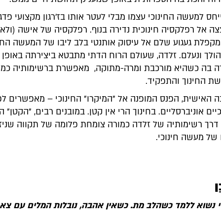
חס למעשה החינוכי עצמו מבלי לעטר אותו בז'רגון מקצועי פדגו
 אל רפלקסיה חינוכית נדירה בנוף. רפלקסיה של אישה (ולא ג
קפלת געגוע שלם אל עיסוק אותנטי בלב ליבו של המעשה החינ
ולך ונעלם. זלדה, שעולם הרוח הדתי מתבטא ביצירתה באופן מק
ה בה כשהיא מורכבת ומרה-מתוקה, מאפשרת ברשימותיה כמו
שת החינוך והתפקיד.
ה האישית, הפנס המופנה אל "המיקרו" החינוכי – מאפשרים ל
יים אוניברסליים. בחינוך הרי אין קטן. במובנים רבים, "הקטן" 
. דרך רשימותיה של זלדה כמורה צומחת פלומה של תקווה שניז
 של מעשה חינוכי.
ן
 נשוא ללמד כשהלב מת. כשאין אהבה, נובלות המלים עם צאת