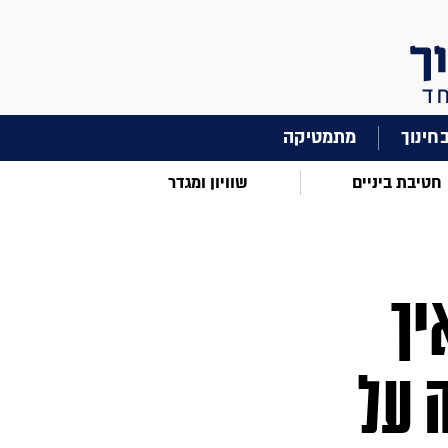
מתמטיקה
חטיבת ביניים
שוויון ומגדר
יך
 על