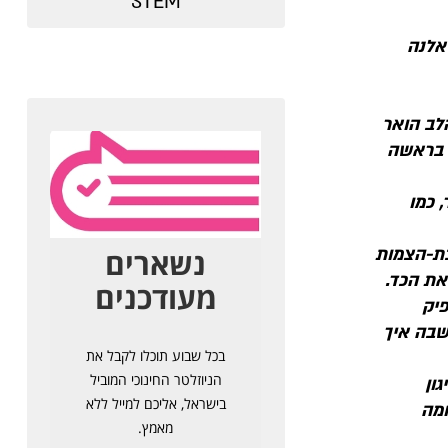
STEM
אלנה
הלב הואר
ע בראשה
 כמו
כת-הצמות
את הכד.
פיק
שבה איך
ון
ומה