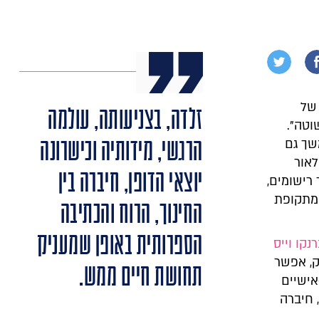
של
זלדה, בצניעותה, עולמה
וטה".
הרגשי, מידותיה וכישרונה
שך גם
לאור
יוצאי הדופן, חיברה בין
 רישומים,
 מתקופת
החינוך, הרוח והכתיבה
הספרותית באופן שמעניק
נקו וייס
ק, אפשר
תחושת חיים ממש.
אישיים
 חיברה