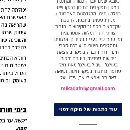
כשבע שנים עבדה כמורה ומחנכת
במגוון תפקידים בתיכון ברנקו וייס
יכולתה להתיי
רמלה ('תיכון ההזדמנות האחרונה').
מאפשרת הצצה
מנחת סטאז' בתכנית להסבת
שקריאה בה מ
אקדמאים בסמינר הקיבוצים, מנחת
עיסוק שכמו ה
צוותי חינוך ומלווה אסטרטגית
ופדגוגית של בעלי תפקידים, ארגונים
והשכינה שור
ותהליכים חינוכיים. עורכת ספרי
להיזכר בקדו
חינוך, רוח וחברה בעיקר בהוצאת
דווקא הכתיב
"ידיעות ספרים", ביניהם 'מקום
בעולם' ו'שביל בעולם' מאת חילי
למסרים חינוכ
טרופר. כותבת, בעיקר חינוך. נשואה
הגדול ביותר
לאביתר ואמא ליואב, עידו ויעל.
בעומקו וכוחו
mikadafni@gmail.com
בימי חורב
עוד כתבות של מיקה דפני
"קשה עד בלי
הפה.