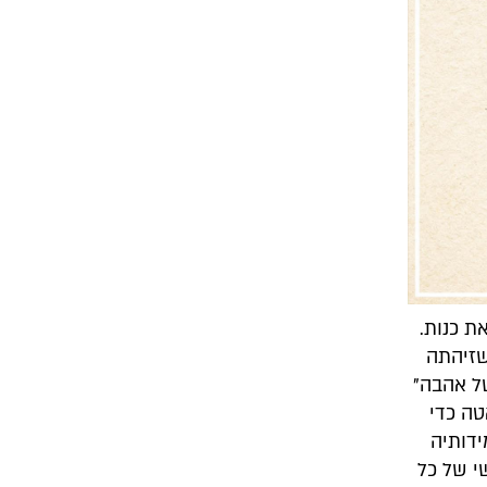
ת כנות.
שזיהתה
של אהבה"
טה כדי
ידותיה
י של כל