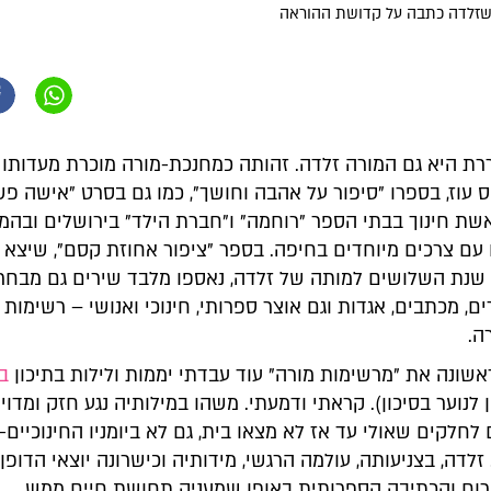
 כשזלדה כתבה על קדושת ההוראה
ת היא גם המורה זלדה. זהותה כמחנכת-מורה מוכרת מעדותו 
 עוז, בספרו "סיפור על אהבה וחושך", כמו גם בסרט "אישה פש
שת חינוך בבתי הספר "רוחמה" ו"חברת הילד" בירושלים ובהמ
 עם צרכים מיוחדים בחיפה. בספר "ציפור אחוזת קסם", שיצא 
2 לרגל שנת השלושים למותה של זלדה, נאספו מלבד שירים גם מבחר
רים, מכתבים, אגדות וגם אוצר ספרותי, חינוכי ואנושי – רשימות
ה.
שונה את "מרשימות מורה" עוד עבדתי יממות ולילות בתיכון
בר
 לנוער בסיכון). קראתי ודמעתי. משהו במילותיה נגע חזק ומדוי
לחלקים שאולי עד אז לא מצאו בית, גם לא ביומניו החינוכיים-
זלדה, בצניעותה, עולמה הרגשי, מידותיה וכישרונה יוצאי הדופן,
 הרוח והכתיבה הספרותית באופן שמעניק תחושת חיים ממש.