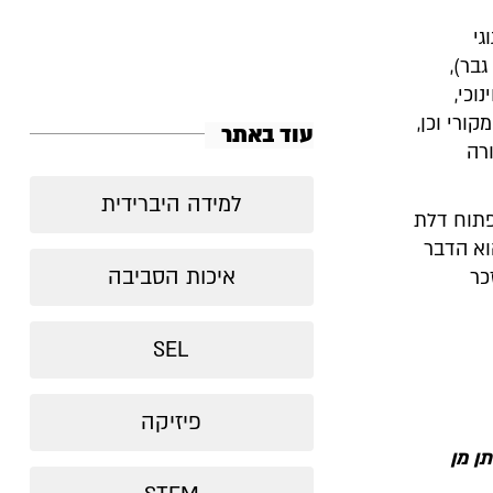
גי
בר),
וכי,
ורי וכן,
עוד באתר
רה
למידה היברידית
פתוח דלת
הוא הדבר
איכות הסביבה
כר
SEL
פיזיקה
ן מן