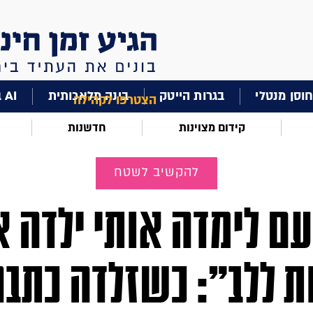
וסן מנטלי
בגרות הייטק
בינה מלאכותית
AI בחינוך
הצטרפו לקהילה
קידום מצוינות
חדשנות
להקשיב לשטח
ם לימדה אותי ילדה א
ת ללב": כשזלדה כתבה