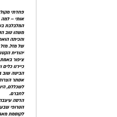
פחדתי מקולי 
אותי – למה 
המלבלבת בש
משהו טוב הקי
והכיתה הואר
של מזל. מזל 
יהודית הקטנה
ציפור באמת.
כיירנו כלים
הביטה שוב בכ
אסתר הצרודה
לשכללם, היו
לחברם.
הדסה עיצבה 
הטרופי שבעי
לקוסמת מאגד