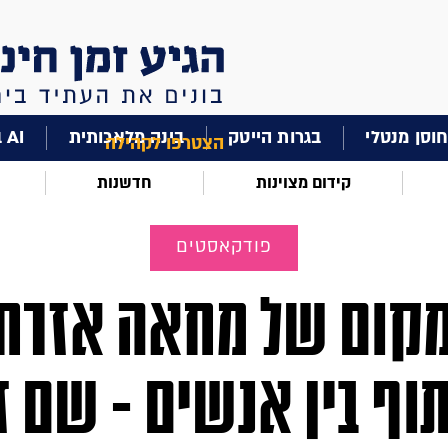
וסן מנטלי
בגרות הייטק
בינה מלאכותית
AI בחינוך
הצטרפו לקהילה
קידום מצוינות
חדשנות
פודקאסטים
קום של מחאה אזרח
וף בין אנשים - שם ז