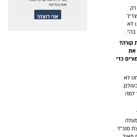
רק
צריך
 לא
בה".
 קורה?
 את
ורים כדי
נו לא
עולם,
 למה
מעלה
ת מנכ"ל
 מאוד