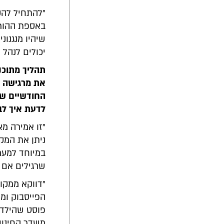
"להתחיל להק
באספת ההורים
שיהיו מנגנונ
יכולים לנהל
תהליך מתוכנ
את מרגישה ש
החודשיים שנש
לדעת איך לב
"זו אמירה מא
ניתן את המקו
במיוחד למערכ
שרגילים אם ז
"דווקא ממקו
הפייסבוק ומ
פוסט שהילד 
משדר החינוך