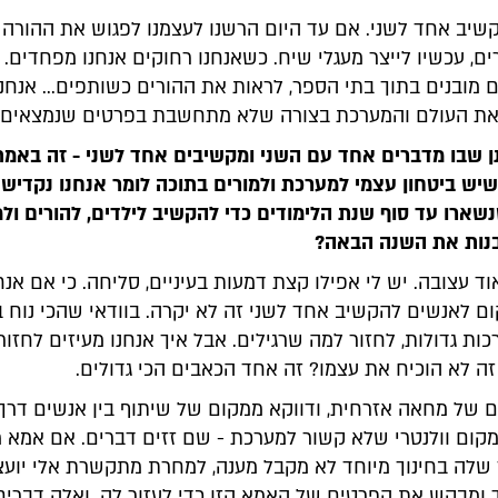
שיב אחד לשני. אם עד היום הרשנו לעצמנו לפגוש את ההורה 
, עכשיו לייצר מעגלי שיח. כשאנחנו רחוקים אנחנו מפחדים. 
ים מובנים בתוך בתי הספר, לראות את ההורים כשותפים... אנחנו
 את העולם והמערכת בצורה שלא מתחשבת בפרטים שנמצאים 
ן שבו מדברים אחד עם השני ומקשיבים אחד לשני - זה באמת
יש ביטחון עצמי למערכת ולמורים בתוכה לומר אנחנו נקדיש
ארו עד סוף שנת הלימודים כדי להקשיב לילדים, להורים ולמ
נות את השנה הבאה?
וד עצובה. יש לי אפילו קצת דמעות בעיניים, סליחה. כי אם אנח
ם לאנשים להקשיב אחד לשני זה לא יקרה. בוודאי שהכי נוח ב
ות גדולות, לחזור למה שרגילים. אבל איך אנחנו מעיזים לחזור
ה לא הוכיח את עצמו? זה אחד הכאבים הכי גדולים.
ם של מחאה אזרחית, ודווקא ממקום של שיתוף בין אנשים דרך
מקום וולנטרי שלא קשור למערכת - שם זזים דברים. אם אמא 
שלה בחינוך מיוחד לא מקבל מענה, למחרת מתקשרת אלי יועצ
 ומבקש את הפרטים של האמא הזו כדי לעזור לה. ואלה דברים