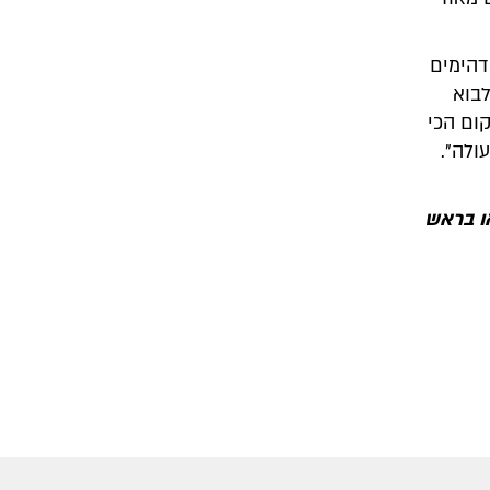
דהימים
עה 9 הם יכולים לבוא
ום הכי
ולה".
ו בראש