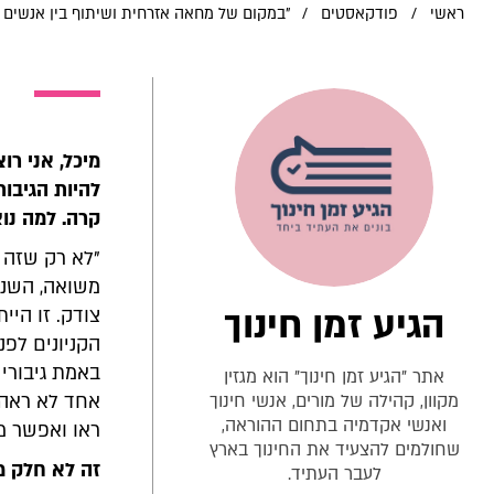
ראשי
/
פודקאסטים
/
"במקום של מחאה אזרחית ושיתוף בין אנשים -
מיכל, אני רו
להיות הגיבור
קרה. למה נוצ
"לא רק שזה 
משואה, השנה
הגיע זמן חינוך
צודק. זו היי
הקניונים לפנ
באמת גיבורי
אתר "הגיע זמן חינוך" הוא מגזין
מקוון, קהילה של מורים, אנשי חינוך
אחד לא ראה. 
ואנשי אקדמיה בתחום ההוראה,
ראו ואפשר מ
שחולמים להצעיד את החינוך בארץ
זה לא חלק מ
לעבר העתיד.