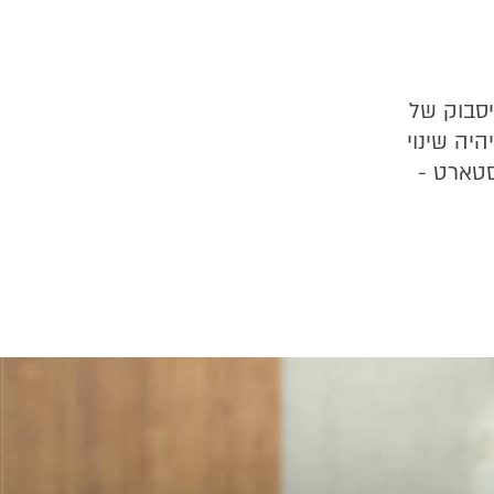
"חינוך 2020", קבוצת פייסבוק של
יה שינוי
סטארט -