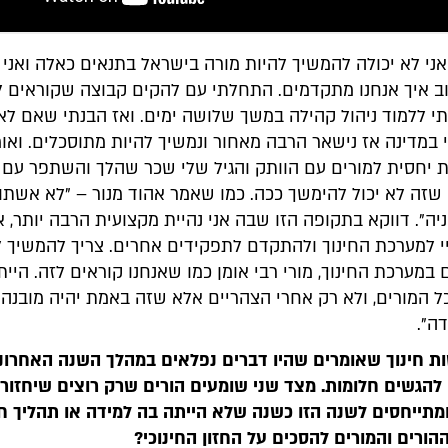
ני לא יכולה להמשיך להיות מורה בישראל בתנאים כאלה ואני 
 איך אנחנו מתקדמים. התחלתי עם להקים קבוצה שקוראים לה
י ללמוד ניהול קהילה במשך שלושה ימים. ואז הבנתי שאם לא 
 במדינה אז נישאר הרבה מאחור ונמשיך להיות מתוסכלים. ואומ
יחסית למורים עם הוותק והגיל שלי שכר שהלך והשתפר עם ה
שזה לא יכול להימשך ככה. כמו שאמר אהוד מנור – "לא אשתוק
ה". דווקא בתקופה הזו שבה אני נהיית מקצועית הרבה יותר, א
יי למערכת החינוך ולהתקדם לתפקידים אחרים. צריך להמשיך ל
 במערכת החינוך, מורי רבי אומן כמו שאנחנו קוראים לזה. היית
ל המורים, ולא רק אחרי הצהריים אלא שזה באמת יהיה מובנה
ה".
ות חינוך שאומרים שהיו דברים נפלאים במהלך השנה האחרונ
הגשים חלומות. מצד שני שומעים הורים שרק רוצים שיחזור 
מתייחסים לשנה הזו כשנה שלא הייתה בה למידה או תהליך חינ
ורים והמורים להסכים על החזון החינוכי?