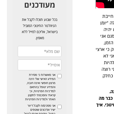
חייבת
 "יומן
יהיה
נם אני
זמן,
 כי ארצי
ני לא
היות
י רוצה
 כחלק
ה.
כבר מה
וכי. איך