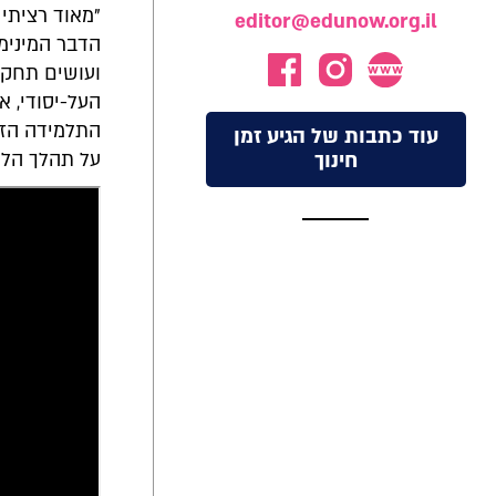
"מאוד רציתי
editor@edunow.org.il
הדבר המינימ
העל-יסודי, א
התלמידה הזו
עוד כתבות של הגיע זמן
חינוך
על תהלך הלמ