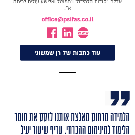
אדלר: "סודות הלמידה" ו"חמוטל ואלישע עולים לכיתה
א'".
office@psifas.co.il
עוד כתבות של רן שמשוני
הלמידה מרחוק מאלצת אותנו לזקק את חומר
הלימוד למינימום ההכרחי. עדיף שיעור יעיל