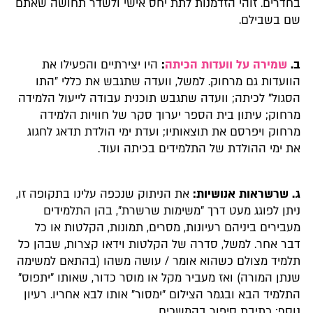
בחדרים. זוהי הזדמנות לתת יחס אישי ולשדר תחושה שאתם
שם בשבילם.
ב.
שמירה על וועדות הכיתה
:
היו יצירתיים והפעילו את
הוועדות גם מרחוק. למשל, וועדה שתגבש את כללי "התו
הסגול" לכיתה; וועדה שתגבש תוכנית עבודה לייעול הלמידה
מרחוק; עיתון בית הספר יערוך סקר של חוויות הלמידה
מרחוק ויפרסם את תוצאותיו; ועדת ימי הולדת תדאג לחגוג
את ימי ההולדת של התלמידים בכיתה ועוד.
ג. שרשראות אנושיות:
את הניתוק שנכפה עלינו בתקופה זו,
ניתן לפוגג מעט דרך "משימות שרשרת", בהן התלמידים
מעבירים ביניהם רעיונות, מסרים, תמונות, הקלטות או כל
דבר אחר. למשל, סדרה של הקלטות וידאו קצרות, שבהן כל
תלמיד מצולם כשהוא אומר / עושה משהו (בהתאם למשימה
שנתן המורה) ואז מעביר מקל או מוסר כדור, שאותו "יתפוס"
התלמיד הבא ובגמר הצילום "ימסור" אותו לבא אחריו. רעיון
נוסף: כתיבת סיפור בהמשכים.