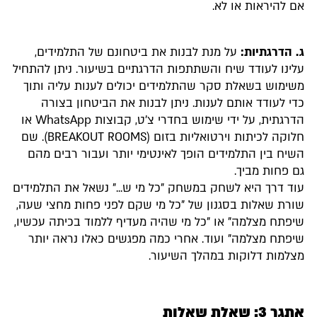
אם להיראות או לא.
ג. הדרגתיות:
על מנת לבנות את ביטחונם של התלמידים,
עלינו לעודד שיח והשתתפות הדרגתיים בשיעור. ניתן להתחיל
משימוש בשאלת סקר שהתלמידים יכולים לענות עליה ותוך
כדי לעודד אותם לענות. ניתן לבנות את הביטחון בצורה
הדרגתית, על ידי שימוש בחדרי צ'ט, קבוצות WhatsApp או
חלוקה לכיתות וירטואליות בזום (BREAKOUT ROOMS). שם
השיח בין התלמידים הופך לאינטימי יותר ועבור רבים מהם
גם פחות מביך.
עוד דרך היא לשחק במשחק "כל מי ש..." נשאל את התלמידים
שורת שאלות בסגנון של "כל מי שקם לפני פחות מחצי שעה,
שיפתח מצלמה" או "כל מי שהיה מעדיף ללמוד בכיתה עכשיו,
שיפתח מצלמה" ועוד. אחרי כמה מפגשים כאלו נראה יותר
מצלמות דלוקות במהלך השיעור.
אתגר 3: שאלת שאלות