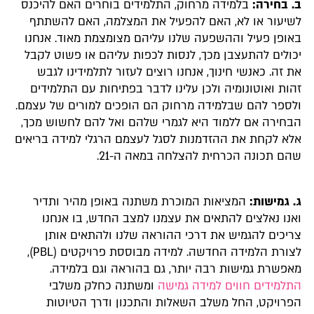
ב. בחירה:
בלמידה מרחוק, התלמידים בוחרים האם להיכנס
לשיעור או לא, האם להפעיל את המצלמה, האם להשתתף
באופן פעיל וההשפעה שלנו עליהם מצומצמת מאוד. אנחנו
יכולים להתעצבן מכך, לנסות לכפות עליהם או פשוט לקבל
את זה. כאנשי חינוך, אנחנו רוצים לעזור לתלמידינו לגבש
זהות ואוטונומיה ולכן עלינו לדבר בפתיחות עם התלמידים
ולספר להם שבלמידה מרחוק הם הופכים למורים של עצמם.
הבחירה אם ללמוד היא לגמרי שלהם ואל להם לחשוש מכך,
אלא לקחת את ההזדמנות לסגל לעצמם הרגלי למידה בריאים
שהם תכונה הכרחית להצלחה במאה ה-21.
ג. גמישות:
המציאות המוכרת משתנה באופן מהיר ותדיר
ואנו נאלצים להתאים את עצמנו למצב החדש, בו אנחנו
צריכים להגמיש את דרכי ההוראה שלנו ולהתאים אותן
לצורת הלמידה החדשה. למידה מבוססת פרויקטים (PBL),
מאפשרת גמישות רבה יותר, גם בהוראה וגם בלמידה.
התלמידים חווים למידה גמישה
ומשתנה כחלק משלבי
הפרויקט, החל משלב השאלות והתכנון ודרך הטיוטות