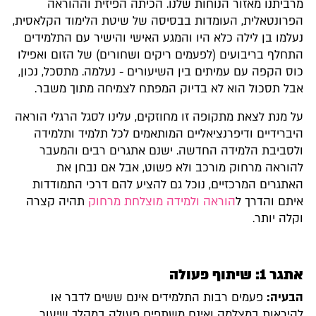
מרביתנו מאזור הנוחות שלנו. הכיתה הפיזית וההוראה
הפרונטאלית, העומדות בבסיסה של שיטת הלימוד הקלאסית,
נעלמו בן לילה כלא היו והמגע האישי והישיר עם התלמידים
התחלף בריבועים (לפעמים ריקים ושחורים) של הזום ואפילו
כוס הקפה עם עמיתים בין השיעורים - נעלמה. מתסכל, נכון,
אבל תסכול הוא לא בדיוק המפתח לצמיחה מתוך משבר.
על מנת לצאת מתקופה זו מחוזקים, עלינו לסגל הרגלי הוראה
היברידיים ודיפרנציאליים המותאמים לכל תלמיד ותלמידה
ולסביבת הלמידה החדשה. ישנם אתגרים רבים והמעבר
להוראה מרחוק מורכב ולא פשוט, אבל אם נבחן את
האתגרים המרכזיים, נוכל גם להציע להם דרכי התמודדות
איתם והדרך ל
הוראה ולמידה מוצלחת מרחוק
תהיה קצרה
וקלה יותר.
אתגר 1: שיתוף פעולה
הבעיה:
פעמים רבות התלמידים אינם ששים לדבר או
להיראות במצלמה ואינם משתפים פעולה במהלך שיעור