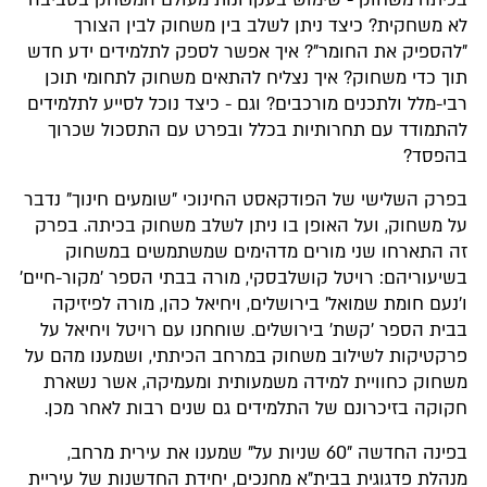
לא משחקית? כיצד ניתן לשלב בין משחוק לבין הצורך
"להספיק את החומר"? איך אפשר לספק לתלמידים ידע חדש
תוך כדי משחוק? איך נצליח להתאים משחוק לתחומי תוכן
רבי-מלל ולתכנים מורכבים? וגם - כיצד נוכל לסייע לתלמידים
להתמודד עם תחרותיות בכלל ובפרט עם התסכול שכרוך
בהפסד?
בפרק השלישי של הפודקאסט החינוכי "שומעים חינוך" נדבר
על משחוק, ועל האופן בו ניתן לשלב משחוק בכיתה. בפרק
זה התארחו שני מורים מדהימים שמשתמשים במשחוק
בשיעוריהם: רויטל קושלבסקי, מורה בבתי הספר 'מקור-חיים'
ו'נעם חומת שמואל' בירושלים, ויחיאל כהן, מורה לפיזיקה
בבית הספר 'קשת' בירושלים. שוחחנו עם רויטל ויחיאל על
פרקטיקות לשילוב משחוק במרחב הכיתתי, ושמענו מהם על
משחוק כחוויית למידה משמעותית ומעמיקה, אשר נשארת
חקוקה בזיכרונם של התלמידים גם שנים רבות לאחר מכן.
בפינה החדשה "60 שניות על" שמענו את עירית מרחב,
מנהלת פדגוגית בבית"א מחנכים, יחידת החדשנות של עיריית