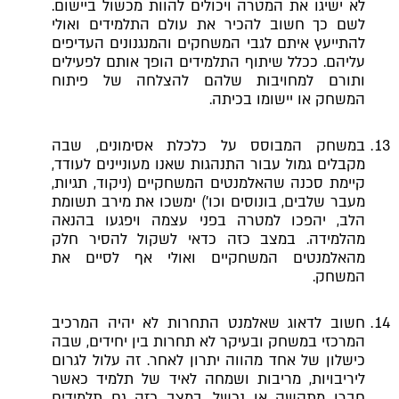
לא ישיגו את המטרה ויכולים להוות מכשול ביישום.
לשם כך חשוב להכיר את עולם התלמידים ואולי
להתייעץ איתם לגבי המשחקים והמנגנונים העדיפים
עליהם. ככלל שיתוף התלמידים הופך אותם לפעילים
ותורם למחויבות שלהם להצלחה של פיתוח
המשחק או יישומו בכיתה.
במשחק המבוסס על כלכלת אסימונים, שבה
מקבלים גמול עבור התנהגות שאנו מעוניינים לעודד,
קיימת סכנה שהאלמנטים המשחקיים (ניקוד, תגיות,
מעבר שלבים, בונוסים וכו') ימשכו את מירב תשומת
הלב, יהפכו למטרה בפני עצמה ויפגעו בהנאה
מהלמידה. במצב כזה כדאי לשקול להסיר חלק
מהאלמנטים המשחקיים ואולי אף לסיים את
המשחק.
חשוב לדאוג שאלמנט התחרות לא יהיה המרכיב
המרכזי במשחק ובעיקר לא תחרות בין יחידים, שבה
כישלון של אחד מהווה יתרון לאחר. זה עלול לגרום
ליריבויות, מריבות ושמחה לאיד של תלמיד כאשר
חברו מתקשה או נכשל. במצב כזה גם תלמידים