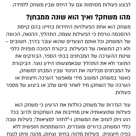
לבצע פעולות מסוימות וגם על היחס שבין משחק ללמידה.
מהו משחק
?
ואיך הוא שונה ממבחן?
משחק הוא אחת הפעילויות היחידות בחיינו בהם קיימת
ההסכמה גורפת כי הפעילות עצמה, התהליך, ההנאה, הכוונה
של המשחק וכל אותם הצעדים שהוא עובר בדרך, חשובים –
ולא רק התוצאה של הפעילות. ביקורת הפוכה מופנית כלפי
שיטת ההערכה של המבחנים בבתי הספר, הבודקים את
התוצר ולא את התהליך שבאמצעותו הידע נוצר. הביקורת
על המבחנים מבליטה את הניגוד שבין המבחן למשחק,
כאשר במשחק המשוב מידי ומאפשר הערכה חיצונית או
הערכה של השחקן מיד לאחר סיום שלב או ביצוע של מספר
פעולות.
עוד הגדרות של משחק כוללות את הרעיון כי משחק הוא
פעילות שתוצאותיה אינן מחייבות את השחקנים ולרוב בכל
רגע ניתן לעזוב את המשחק ו-"לחזור למציאות"; פעילות שבה
כללי המשחק ברורים ומוגדרים, ההשתתפות חופשית ללא
כפיה חיצונית; פעילות מלווה בחיוך וצחוק, מהנה וניתן לנצח