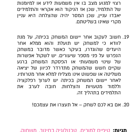
רצוי למנוע מצב בו אין משמעות לידע או למיומנות
של התלמיד, שכן אז הניקוד הוא אקראי והתלמידים
יאבדו עניין, שכן המסר יהיה שהצלחה היא עניין
מקרי שאינו בשליטתם.
חשוב לעקוב אחר יישום המשחק בכיתה, על מנת
לוודא כי למשחק יש תועלת והוא ממלא אחר
היעדים שהוגדרו, בעיקר כאשר מדובר במשחק
הנפרש על פני מספר שיעורים. יש לשקול אפשרות
של שינוי משמעותי או הפסקת המשחק ברגע
שקיים חשש שהמשחק מתדרדר לכיוון של יציאה
משליטה או שפשוט אינו מצליח למלא אחר מטרותיו.
לאחר יישום המשחק בכיתה יש לערוך רפלקציה
וללמוד מטעויות והצלחות. חובה לערב את
התלמידים בתהליך זה.
אם בא לכם לשחק – אל תעצרו את עצמכם!
תגיות:
טיפים למורים
,
טכנולוגיה בחינוך
,
משחוק
,