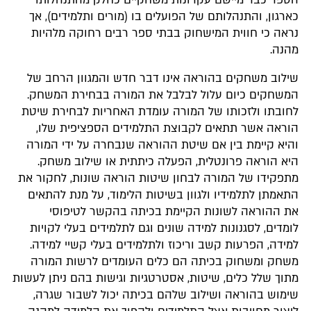
הספר כבר מיישם עקרונות משחקיים כחלק מהתנהלותו
כארגון, והתנהלותם של הפועלים בו (מורים ותלמידים), אך
נראה כי חווית המישחוק בבתי ספר רבים רחוקה מלהיות
מהנה.
שילוב משחקים בהוראה אינו דבר חדש והמגוון הרחב של
המשחקים כיום עלול לבלבל את המורה בבחירת המשחק.
לחובתו ולזכותו של המורה עומדת האחריות לבחירת שיטת
הוראה אשר תתאים לקבוצת התלמידים הספציפית שלו,
והיא קיימת בין אם שיטת ההוראה שנבחרה על ידי המורה
היא הוראה פרונטלית, הפעלה כיתתית או שילוב משחק.
מתפקידו של המורה לבחון שיטות הוראה שונות, לחקור את
התאמתן לתלמידיו ולגוון בשיטות הלימוד, על מנת להתאים
את ההוראה לשונות הקיימת בכיתה בהקשר לטיפוסי
לומדים, לסגנונות למידה שונים וגם לתלמידים בעלי לקויות
למידה, הפרעות קשב וריכוז ולתלמידים בעלי קשיי למידה.
משחק ומשחוק בכיתה הם כלים העומדים לרשות המורה
מתוך שלל כלים, שיטות, אסטרטגיות וגישות בהם ניתן לעשות
שימוש בהוראה ושילוב שלהם בכיתה יכול לשבור שגרה,