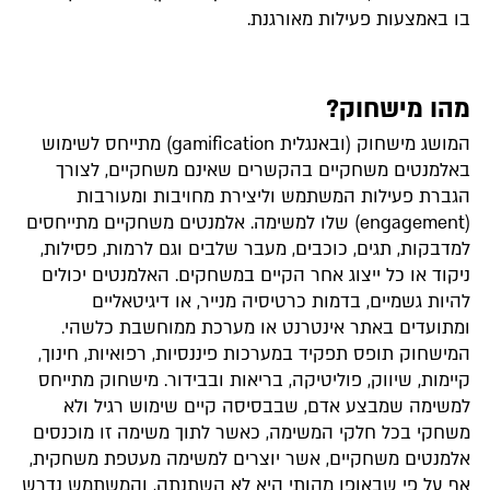
בו באמצעות פעילות מאורגנת.
מהו מישחוק?
המושג מישחוק (ובאנגלית gamification) מתייחס לשימוש
באלמנטים משחקיים בהקשרים שאינם משחקיים, לצורך
הגברת פעילות המשתמש וליצירת מחויבות ומעורבות
(engagement) שלו למשימה. אלמנטים משחקיים מתייחסים
למדבקות, תגים, כוכבים, מעבר שלבים וגם לרמות, פסילות,
ניקוד או כל ייצוג אחר הקיים במשחקים. האלמנטים יכולים
להיות גשמיים, בדמות כרטיסיה מנייר, או דיגיטאליים
ומתועדים באתר אינטרנט או מערכת ממוחשבת כלשהי.
המישחוק תופס תפקיד במערכות פיננסיות, רפואיות, חינוך,
קיימות, שיווק, פוליטיקה, בריאות ובבידור. מישחוק מתייחס
למשימה שמבצע אדם, שבבסיסה קיים שימוש רגיל ולא
משחקי בכל חלקי המשימה, כאשר לתוך משימה זו מוכנסים
אלמנטים משחקיים, אשר יוצרים למשימה מעטפת משחקית,
אף על פי שבאופן מהותי היא לא השתנתה, והמשתמש נדרש