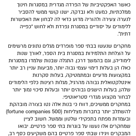
כאשר האפקטיביות של הפרדה מגדרית במסגרות חינוך
ממלכתיות, כמעט ולא נבדקה. ישנו קושי ממשי להסביר
לנערה צעירה ולהוריה מדוע כדאי לה לבחון את האפשרות
ללימודים על יסודיים במסגרת נפרדת ולא לחוש “כפייה
דתית”.
מחקרים שנעשו בבתי ספר מופרדים מגלים נתונים מרשימים
על הצלחת התלמידות במסגרת בית הספר, לאורך שנות
לימודיהן, וגם בהמשך דרכן. התגלה שבנות שלמדו במסגרות
כאלו הן בעלות דימוי עצמי גבוה יותר, מביעות עניין רב יותר
במקצועות מדעיים ובמתמטיקה, בעלות סקרנות
אינטלקטואלית גבוהה מהרגיל, מגלות רצינות כלפי הלימודים
שלהן, בעלות הישגים גבוהים יותר ובעלות סיכוי נמוך יותר
לבחור מקצוע מגדרי סטריאוטיפי.
במחקרים ממשיכים, דווח כי בנות אלה נטו בצורה מובהקת
להשתלב יותר בחברות מצליחות (500 fortune companies)
ובעמדות מפתח בתפקידי שלטון וממשל. חשוב לציין
שמחקרים אלו נעשו על בוגרות בתי ספר פרטיים. יבואו
המבקרים ויגידו שבתי ספר פרטיים בהם משקיעים כסף רב,