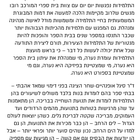
התלמידות נפגשות יום יום עם צוות בית ספרי המורכב רובו
מנשים שלרוב מקיימות הלכה למעשה את דמות המבוגרת
המשמעותית בחיי התלמידה ומשמשות מודל לאישה מנהיגה
ומנהלת. גם המפגש עם תלמידות מהכיתות הגבוהות יותר
שכבר התנסו במספר שנים בבית הספר והופכות להיות
מנטוריות של התלמידות הצעירות, תורם ליצירת התודעה
שכל אחת יכולה לעשות כל דבר – כי בראש מועצת
התלמידות עומדת נערה, מי שמנהלת את עיתון בית הספר
היא נערה, מי שמצטיינת בפיזיקה היא נערה, וגם מי
שמצטיינת בספורט היא נערה.
ד”ר סיגל אופנהיים-שחר הציגה בפני דימוי שמאד אהבתי –
בבתי ספר בהם לומדות בנות בלבד משולים לשיעורים בהן
התלמידות לומדות את תנועת השחייה בבריכה. הן מתאמנות
עד שהן מרגישות בטוחות בתנועות, מהמים הרדודים ועד
העמוקים, מבריכה שקטה לבריכת גלים. כשהן יוצאות לעולם
הגדול – לים הרחב – הן כבר מכירות את התנועות, הן גם
למדו על הים הרחב. נכון שהים סוער יותר ופראי יותר – אבל
הן יודעות את הבסיס וגם אם קשה – הן מגיעות עם מספיק