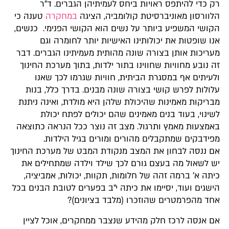
רק כדי להיתפס ראויות ביחס לעמיתיהן הגברים. ד”ר
הלוורסון מאוניברסיטת קולומביה, הציגה
במחקרה
טענה כי
הקושי המשפיע ביותר על נשים הוא הקושי הפנימי.
כנשים,
אנו שופטות את יכולותינו האישיות יותר לחומרה וגם
מעריכות אותן בצורה שונה מהותית מעמיתינו הגברים. דבר
זה נובע מחוויות שחווינו בתור ילדות, בתוך מערכת החינוך
ולעיתים אף במסגרת הביתית, חוויות שגרמו לכך שאנו
עלולות לפרש קושי בצורה שונה מבנים. בדרך כלל, בנות
מבריקות מאמינות שהיכולת שלהן היא מולדת, ואינה ניתנת
לשינוי, בעוד בנים מאמינים שהם יכולים לפתח יכולת
באמצעות מאמץ ותרגול. מצב זה נוצר ככל הנראה כתוצאה
מפידבקים שמתקבלים מהורים ומורים בגיל הילדות.
אם ננסה לבחון את המצב מנקודת המבט של מערכת החינוך
יש לשאול מה בעצם גורם לכך שילד וילדה שמתחילים את
כיתה א’ ברמה זהה של חלומות, תקוות, יכולות, אמביציה,
הישגים ועוד, יסיימו את כיתה י”ב בפערים לטובת הבנים בכל
אחד מהפרמטרים שהוזכרו (מלבד בציונים)?
אם אנסה לרכז חלק מהידע שנצבר ממחקרים, אוכל לציין