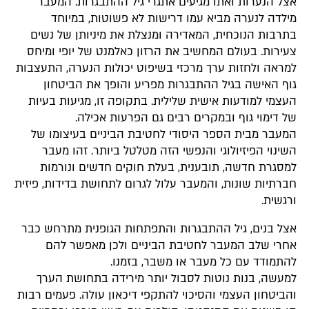
אצל הנערות ואתו מגיעים אתגרי גיל ההתבגרות. המעבר
מילדה לנערה מביא עמו דרישות לא פשוטות, במיוחד
בתרבות הנוכחית, המאדירה ומנצלת את מיניותן של נשים
צעירות. בעולם המחשיב את הרזון כאלמנט של יופי ומיחס
למראה ולחזות ערך מרכזי בשיפוט יכולות הנערה, התעצבות
גוף האישה בגיל ההתבגרות מפריע והופך את הביטחון
העצמי למודעות אישית שלילית. בתקופה זו, מגיעות בעיות
של דימוי גוף ובמקרים רבים גם הפרעות אכילה.
המעבר מבית הספר היסודי לחטיבת הביניים בעיצומו של
השינוי הפיזיולוגי והנפשי הזה מטלטל ביותר. זהו מעבר
למסגרת חדשה, תובענית, בעלת חוקים חדשים ונורמות
חברתיות שונות, והמעבר עלול לגרום לתחושת בדידות, פיזית
ורגשית.
אצל בנים, גיל ההתבגרות והתפתחות הגופנית מתרחש כבר
אחרי שלב המעבר לחטיבת הביניים ולכן מאפשר להם
להתמודד עם כל מעבר או משבר, בזמנו.
למעשה, בנות נוטות לסבול יותר מירידה בתחושת הערך
והביטחון העצמי והסיכוי להתקפי דיכאון עולה. פעמים רבות