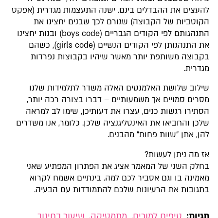
להעצים את ההבדלים בינם. ישנה התעצמות מגדרית (אפקט
הקוטביות של הקבוצה) שגורם לכך שבנים יחצינו את
התנהגותם לפי הקודים הגבריים (
boys code
) ובנות יחצינו
את התנהגותן לפי הקודים הנשיים (
girls code
), כשהם
בקבוצה משותפת יותר מאשר שיהיו בקבוצות נפרדות
מגדרית.
שילוב שלושת האלמנטים האלה משדר לתלמידות שלנו
מסרים סמויים אך משמעותיים – דברו בצורה רכה יותר,
הסתירו רגשות כנים, עצרו את דעותיכן, שימו לב למראה
שלכן והחביאו את האינטליגנציה שלכן. כלומר, אנו משדרים
להן, אתן “שוות פחות” מהבנים.
אז מה ניתן לעשות?
בחלק השני של המאמר אציג את הפתרון המפתיע שאני
מאמינה בו וגם אסביר לכם למה. בינתיים אשמח לקרוא
בתגובות את הרעיונות שלכם להתמודדות עם הבעיה.
תגיות:
טיפים למורים
,
מתמטיקה
,
שיעור בחינוך