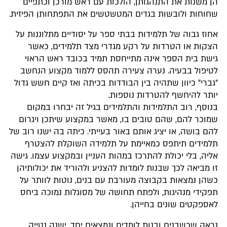
הן משנות את התנהגותן, הולכות עם ראש מורכן וכתפיים
שחוחות ולובשות בגדים המטשטשים את התפתחותן הפיזית.
אחוז גבוה של תלמידות בבתי ספר על יסודיים מתלוננות על
הצקות או הטרדות על רקע מגדרי מצד תלמידים, כאשר
גישת בית הספר אינה מתייחסת תמיד בכובד ראש הראוי
לטיפול בבעיה. נערה צעירה תהסס ללמוד מקצוע הנחשב
“גברי” כיוון שתהיה בין הבודדות בכיתה ואז קיים חשש גדול
יותר להיחשף להטרדות נוספות.
בנוסף, רוב התלמידות והתלמידים בגיל זה יבחרו במקום
שמוכר להם, שהם טובים בו, מאשר במקצוע שיתכן ויגרום
להם בושה, או יציג אותם באור בעייתי. כיתה בה ישנו רוב של
תלמידים תיתפס כמאיימת על תלמידה השוקלת להצטרף
אליה, בלי יכולת להתרכז במהות העניין ובמקצוע עצמו. גישה
זו מביאה לכך שבנות לומדות להצניע ולהוריד את יכולותיהן
כשהן נמצאות בקבוצה מעורבת עם בנים, נוטות לוותר על
תפקידי מנהיגות, ולפתח תחושה של מסוגלות נמוכה ביחס
לאספקטים שונים בחייהן.
נראה שכשבנים ובנות לומדים ונמצאים יחד, ישנה נטייה