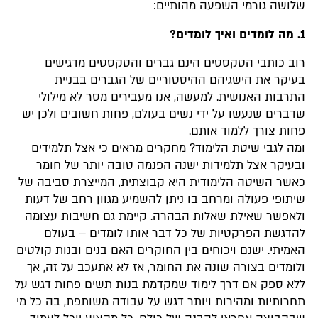
שלושה גורמי השפעה מהותיים:
1. מה לומדים ואיך לומדים?
רוב כותבי הטקסטים הינם גברים והטקסטים מדגישים
בעיקר את הישגיהם ההיסטוריים של הגברים בבניית
התרבות האנושית. למעשה, אנו מעבירים מסר לא מילולי
שדברים שנעשו על ידי נשים בעולם, פחות חשובים ולכן יש
פחות צורך ללמוד אותם.
ומה לגבי שיטת הלימוד? מחקרים מראים כי אצל תלמידים
ובעיקר אצל תלמידות ישנה הפנמה טובה יותר של חומר
כאשר השיטה הלימודית היא קבוצתית, המייצרת סביבה של
שיתופי פעולה ומרחב בו ניתן להשמיע מגוון רחב של דעות
ולאפשר שאילת שאלות הבהרה. קיימת גם חשיבות עצומה
להדגשת הפרקטיות של כל דבר אותו לומדים – בעולם
האמיתי. ישנם ויכוחים בין החוקרים האם בנים ובנות קולטים
ולומדים בצורה שונה את החומר, אז לא אתעכב על זה, אך
ללא ספק אם דרך לימוד שמקדמת בנות תשים פחות דגש על
תחרותיות ומהירות ויותר דגש על עבודה משותפת, בה כל מי