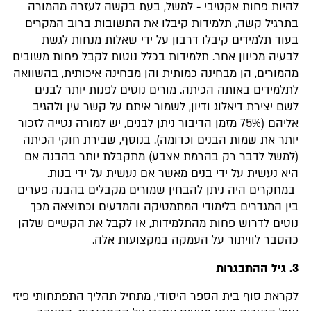
להיות פחות אקטיבי - למשל, בעת בקשה לעזרה מהמורה
בתרגיל קשה, תלמידות קיבלו את התשובות ברוב המקרים
בעוד תלמידים קיבלו דרבון על ידי שאלות מנחות לגשת
לבעיה מכיוון אחר. תלמידות בכלל נוטות לקבל פחות משובים
מהמורים, הן מבחינה כמותית והן מבחינה איכותית, בהשוואה
לתלמידים באותה הכיתה. מורים נוטים לפנות יותר לבנים
לשם יצירת דיאלוג ודיון, לשמור איתם על קשר עין ולהגיב
אליהם (75% מזמן הדיבור ניתן לבנים, יש למורה נטייה לזכור
יותר את שמות הבנים וכדומה). בנוסף, שבירת חוקי הכיתה
(למשל לדבר רק בהרמת אצבע) מתקבלת יותר בהבנה אם
היא נעשית על ידי בנים מאשר אם נעשית על ידי בנות.
במחקרים היה ניתן להבחין שמורים מקבלים בהבנה פערים
בין המגדרים בלימודי המתמטיקה והמדעים וכתוצאה מכך
נוטים לדרוש פחות מהתלמידות, או לקבל את הקשיים שלהן
כהסבר לוויתור על העמקה במקצועות אלה.
3. גיל ההתבגרות
לקראת סוף בית הספר היסודי, מתחיל תהליך התפתחותי פיזי