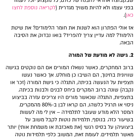
שבקבוצה אחראי להבנה של כולם, כל מקצוע יוכל לעמוד
בפני עצמו ולא להיות משויך מגדרית (
לקריאה נוספת לחצו
כאן
).
אז אולי הפתרון הוא לשנות את חומר הלימודים? את שיטת
הלימוד? למה עדיין צריך להפריד? בואו נבדוק את הסיבה
הבאה.
2. גישה לא מודעת של המורה
ברוב המחקרים, כאשר נשאלו המורים אם הם נוקטים בגישה
שוויונית בחינוך, הם השיבו כן מוחלט. אך כאשר נעשו
תצפיות על הנעשה בכיתה, התגלה כי גישת המורה (זכר או
נקבה) שונה ברוב המקרים ביחס לבנים ולבנות בכיתה.
בתצפיות, התגלה שכאשר מורים היו צריכים עזרה בביצוע
ניסוי או תרגיל כלשהו, הם קראו לבן ב-80% מהמקרים.
המסר הלא מודע שעובר לתלמידה – אין לי מה לעשות
בשיעור כזה. בנוסף, תלמידות נוטות לקבל משוב על
ביצועיהן על בסיס רגשי (את מאכזבת או משמחת אותי) יותר
מאשר תלמידים. לעומת זאת, המשוב כלפי תלמידות נוטה