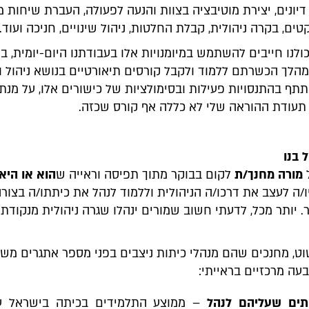
 דיונים, יצירת מוטיבציה בצוות והנעה לפעולה, העברת שיחות מ
טים, בקרה ניהולית, קבלת החלטות, ניהול שינויים, חניכה ועוד.
לנו חייבים להשתמש במיומנויות אלו בעבודתנו היום-יומית, בע
מהלך הכשרתם ללמוד ולקבל קורסים תיאורטיים בנושא ניהול ו
תף בהתנסויות פעילות ובסימולציות של כישורים אלו, על מנת
, תעודת ההוראה שלי לא כללה אף קורס שכזה.
 בנו
ל
מורה מחנך/ת
לקום בבוקר מתוך תפיסה וראייה ש
הוא או היא
/ה לעצב את דרכו/ה הניהולית וללמוד לנהל את כיתתו/ה בצורה
. יותר מכל, לדעתי חשוב שמורים ינהלו שגרה ניהולית מנקודת
וט, מחנכים שהם מנהלי כיתות ניצבים בפני מספר אתגרים משמ
בעה מרכזיים בראייתי:
ותים שעליהם לנהל
– ממוצע התלמידים בכיתה בישראל ע