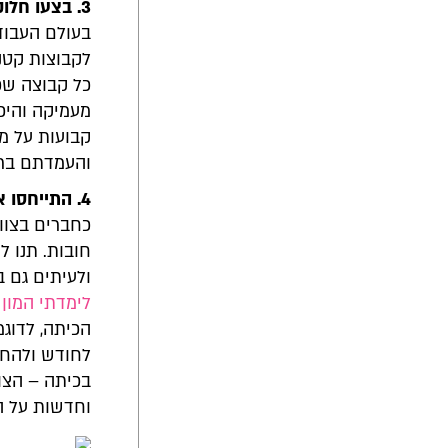
3. בצעו חלוקה לצוותי משנה –
בעולם העבוד
לקבוצות קטנ
כל קבוצה שכ
מעמיקה והיכ
קבועות על מ
והעמדתם ברא
4. התייחסו אל תלמידי הכיתה כאל צוות עבודה
כחברים בצוות
חובות. תנו 
ולעיתים גם ב
לימדתי המון 
הכיתה, לדוג
לחודש ולהחל
בכיתה – הצו
וחדשות על ה