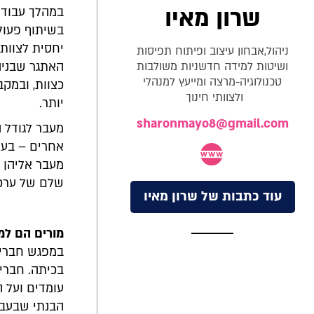
שרון מאיו
במהלך עבודתי
בשיתוף פעולה
יחסית לצוותי
ניהול,אבחון עיצוב ופיתוח תפיסות
ושיטות למידה חדשניות משולבות
האתגר שבניהו
טכנולוגיה-מרצה ומייעץ למנהלי
כצוות, ובמקב
ולצוותי חינוך
יותר.
sharonmayo8@gmail.com
מעבר לגודל ה
אחרים – בעוד
מעבר אליהן ו
שלם של ערכי
עוד כתבות של שרון מאיו
מורים הם למ
במפגש חברים
בכיתה. חברי
עומדים ועל 
הבנתי שבעבוד