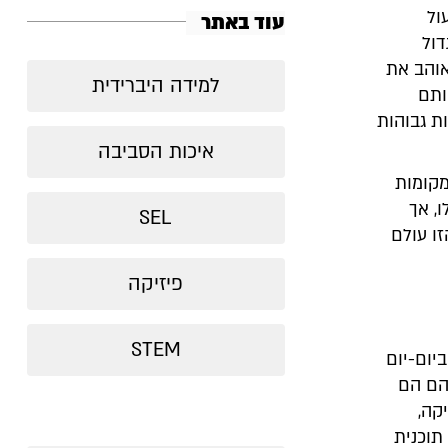
ול
עוד באתר
דול
אוהב את
למידה היברידית
ותם
ת גבוהות
איכות הסביבה
מקומות
, אך
SEL
ו עולם
פיזיקה
STEM
יום-יום
הם הם
קה,
תוכנית