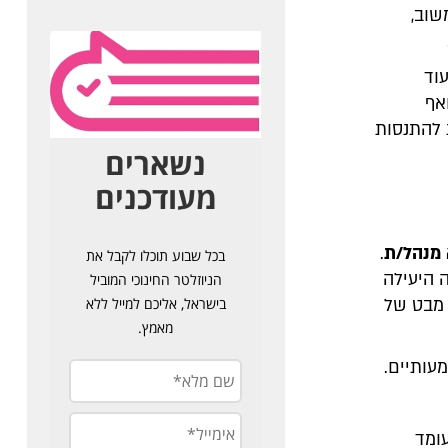
שוב,
וד
אף
 להתנסות
מנהל/ת
.
 היעילה
 מבט של
עותיים.
ומד