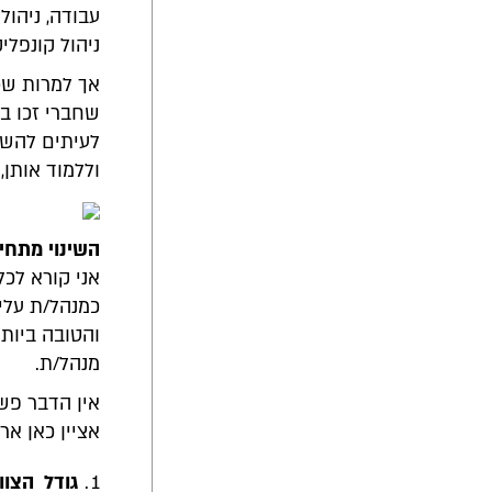
עבודה, ניהול
ניהול קונפליק
אך למרות שכו
שחברי זכו ב
לעיתים להשת
וללמוד אותן
השינוי מתחיל
אני קורא לכ
כמנהל/ת עליו
והטובה ביותר
מנהל/ת.
אין הדבר פש
אציין כאן אר
גודל הצו