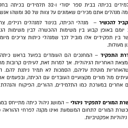
על 27 תלמידים בכיתה בבית ספר יסודי ו-32 תלמידים בכי
 מנהלים אתם מכירים שאמונים על צוות של 30 ומשהו אנשים?
קביל להכשיר
– מנהלי הכיתה, בניגוד למנהלים רגילים, צרי
יומם באופן קבוע בין משימות ההכשרה לבין משימות הניה
ר בין תפקידים אלו מוביל לכך שמנהלי כיתות צריכים מיומנו
ון מעולות.
רת התפקיד
– המחנכים הם העומדים בפועל בראש כיתה.
צאת האחריות הניהולית. אך למרות זאת, לעיתים קרובות מת
שהאחריות מוטלת עליהם, הסמכות לא תמיד ניתנת להם. ה
תים מול מורים מקצועיים העובדים עם הכיתה, ובפעמים אח
ם אחרים במערכת כמו התלמידים, ההורים, הפיקוח והנהלת 
ת המורים לתפקיד ניהולי
– המושג ניהול כיתה מתייחס במר
כשרת המורים לתחום המשמעת ואינו מקנה לפרחי ההוראה כ
 ניהוליות אפקטיביות.