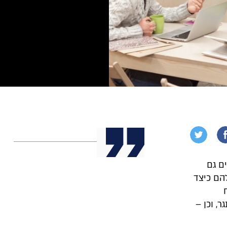
ם גם
להם כיצד
, וכן –