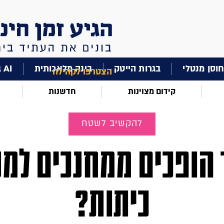
וסן מנטלי
בגרות הייטק
בינה מלאכותית
AI בחינוך
הצטרפו לקהילה
קידום מצוינות
חדשנות
להקשיב לשטח
 הופכים ממחנכים למנ
כיתות?