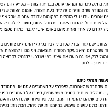
, בחלק ניכר מהזמן אני עוסק בבניית הצוות – מסייע להם לפע
 ומוודא שהם עוזרים זה לזה בעת הצורך. אומנם הצוות שלי ג
ם אחרים שבני גילי מנהלים במקומות עבודה אחרים, אבל אני 
ל צוות גדול. למרות האתגר שבגודל הצוות, חשוב לי להוביל א
יל לקדם כל אחד ואחת מהם באופן אישי לעבר יכולות מקצועיו
צוות, ישנו עוד הבדל קטן ביני לבין בני גילי המנהלים צוותים ב
 שמטרתם היא בעיקר תפוקה ותוצאות, אני מכוון לתוצאות אלו
מעל לכל, אני גם רואה את עצמי כמי שנדרש להנחיל לקבוצה הז
ם וידע – לחנך.
עשה מנהלי כיתה
 שהתרחש לאחרונה, סיפרתי על האתגרים עמם אני מתמודד ב
, שמנהלים צוותים קטנים משמעותית, סיפרו על האתגרים בפני
הדרכים שלהם להתמודד עמם. ככל שהשיחה שלנו הלכה והעמי
תנו כולנו עושים שימוש במיומנויות של ניהול, הכוללות: בניית 