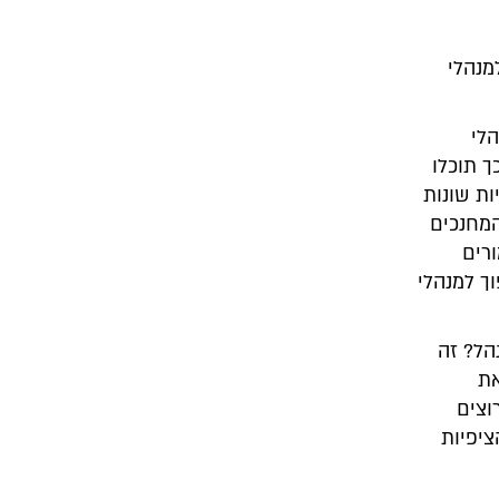
מנהלי
לי
 תוכלו
ות שונות
המחנכים
רים
ך למנהלי
הל? זה
את
וצים
יפיות