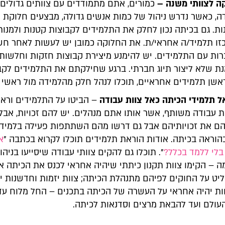
כמורים, אתם מתמודדים עם צוותים גדולים 
ה, כאשר נדרש ניהול של כמות אנשים גדולה, מבצעים חלוקת 
ות. גם בכיתה נכון לחלק את התלמידים לקבוצות קטנות ולמנו
זו תלמיד/ה אחראי/ת. את החלוקה כמובן יש לעשות לאחר חש
רות עם התלמידים. יש להימנע מיצירת קבוצות חזקות וחלשות 
נת שלא ליצור תיוג חברתי. ברגע שחילקתם את התלמידים לקב
שן תלמידים אחראיים, תוכלו לנהל חלק מהלמידה מול ראשי 
– הביטו על התלמידים וראו
 עבודה משותף, אשר אותו אתם מנהלים. יש להם זכויות, אבל
להם את זכויותיהם אבל גם דרשו מהם השתתפות פעילה בלמיד
הוראה בכיתה. אודות הוראת תלמידים תוכלו לקרוא בכתבה "
א
בלי ללמד בכלל?
". תוכלו גם להקים צוותי עבודה שיסייעו בניהו
מה – הקימו צוות תקנון כיתתי שיהיה אחראי לכנס את הכיתה 
יט על החוקים לפיהם מתנהלת הכיתה; צוות יזמות וחדשנות יכ
ות יהיה אחראי על העשרה של הכיתה בתכנים – החל מלוח עדכ
עולם ועד להבאת מרצים וסדנאות לכיתה.