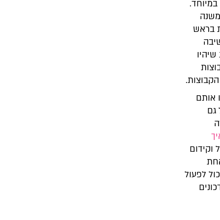
במיוחד.
משנה
ת בראש
יבה
שיהיו
וצות
הקבוצות.
 אותם
 גם
ה
יך
ל וקידום
אחת
ול לפעול
ונים