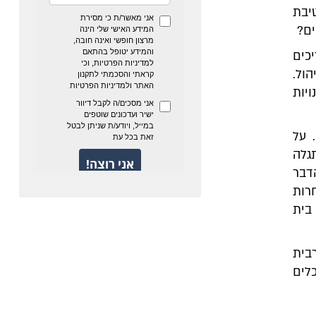
תה בחטיבת
כים
ול.
יות
 על
גלה
דבר
רות
בית
בית
לים