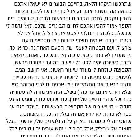
שתרכשו תיקחו הלאה. בחייכם הבוגרים לא ישאלו אתכם
כנראה מהו משבר אוגנדה, אבל כן תידרשו לעבוד בצוות,
להבין טקסט, לתכנן הסברים והרצאות ולכתוב סיכומים. בית
הספר אמור להכין אתכם לחיים הבוגרים שלכם, לא? נדמה לי
שבשלב כלשהו התחלתי לצטט את צ'רצ'יל, אבל אני לא
בטוח. הרבה נאומים חוצבי להבות שלי מסתיימים עם
צ'רצ'יל, ועם הבטחה לעצמי שזו הפעם האחרונה. כך או כך,
מי שעדיין לא בחר נושא, עושה זאת בשיעור, ואנחנו יוצאים
לדרך. כעשרה ימים לפני כל שיעור, במועד שסוכם מראש,
הקבוצה שולחת לי מערך שיעור ראשוני. אני חושב, מגיב,
לפעמים קובע פגישה כדי לחשוב יחד. אני נהנה מהעשייה,
ונהנה לראות את התלמידים שלי אכפתיים לגבי החומר כפי
שלא ראיתי אותם עד כה (ובשלב הזה אני מורה להיסטוריה
כבר שלושה חודשים שלמים!). עוד שבוע עובר, ומגיע הרגע
הגדול – השיעורים של הקבוצות הראשונות. בשלב הזה אני
כבר לא פוחד. לא יודע אם זה בגלל ההכנה המשותפת
שהוכיחה לי שסמכתי בצדק על התלמידים שלי, או שזה בגלל
הנאום על צ'רצ'יל, אבל ברור לי שהשיעורים יהיו טובים לכל
הפחות, ושהתהליך מלמד את החבר'ה דברים חשובים.