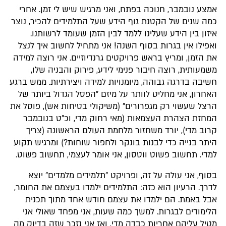
אמצע נובמבר, חנוכה בפתח, ואני מרגיש שיש לי זמן. אחרי
כמה שנים של הקטנת גוף הידע שעל התלמידים להכיר, נוצר
איזון בין הידע שעלינו ללמד לבין הזמן שעומד לרשותנו.
ואפילו אין בגרות בסוף השנה! אני מתחיל לחשוב איך לנצל
את הזמן, ומריץ בראש פרויקטים גרנדיוזיים. אני רוצה למידה
משמעותית, רוצה חיבור פנימי לידע, פירוק והבניה שלו,
חשיבה בדרגה גבוהה, מיומנויות למידה ויצירתיות. ממש ברגע
האחרון, אני מחליט לוותר על מיזם "הפסל הגדול ביותר של
הרצל שעשוי רק מגפרורים" (משיקולי בטיחות אש), פוסל את
המחזת הצהרת העצמאות (מאי רחוק מדי, וכ"ט בנובמבר
קרוב מדי), יורד משחזור מלחמת העולם הראשונה (צריך
היתר בנייה כדי לבנות בונקר ולחפור שוחות?) ומרגיש תקוע
למדי. תחשוב פשוט ווטסון, אני אומר לעצמי, תחשוב פשוט.
בסוף, אני עולה על זה, ופרויקט "תלמידים מלמדים" יוצא
לדרך. הרעיון הוא כזה: התלמידים ילמדו בעצמם את החומר,
אבל באמת. הם ילמדו את עצמם חודש אחד מתוך תכנית
הלימודים לבגרות. למשך כמה שעות, אני מפחד שאולי אני
מטיל עליהם אחריות כבדה מדי, ואז אני נזכר שזה בדיוק מה