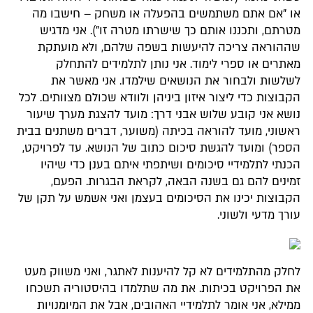
או "אם אתם משתמשים בהפעלה או משחק – חישבו מה
מטרתם, ותכננו אותם כך שישרתו מטרה זו"). אני מדגיש
שההוראה צריכה להיעשות בשפה שלהם, ולא מועתקת
מאתרים או ספרי לימוד. אני נותן לתלמידים להתחלק
לשלשות ולבחור את הנושאים שילמדו. אני מאשר את
הקבוצות כדי ליצור איזון ביניהן ולוודא שכולם מצוותים. לכל
נושא אני קובע שלוש אבני דרך: מועד להצגת מערך שיעור
ראשוני, מועד להוראה בכיתה (משוער, דברים משתנים בבית
הספר) ומועד להגשת סיכום כתוב של הנושא. עד לפרויקט,
הכנתי לתלמידיי סיכומים ושיתפתי איתם בענן כדי שיהיו
זמינים להם גם בשנה הבאה, לקראת הבגרות. הפעם,
הקבוצות יכינו את הסיכומים בעצמן ואני אשמש על תקן של
עורך מדעי ולשוני.
לחלק מהתלמידים לא קל להיענות לאתגר, ואני משווק מעט
את הפרויקט בכיתות. את מה שתלמדו בהיסטוריה תשכחו
ממילא, אני אומר לתלמידיי האהובים, אבל את המיומנויות