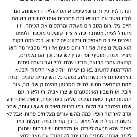
חזרנו לזיו, גיל ורום שמעיפים אותנו לעלייה הראשונה. הם
למדו היטב את הנושא והם מחברים אותו למושבה בה הם
חיים. גיל ורום מסבירים מעולה ומרתקים את הכיתה, וזיו
מתחיל לצייר. מסתבר שהוא צייר קומיקס מוכשר, ולפנינו
נוצרים ציורים מצחיקים ורלוונטיים לנושא. בכל כמה דקות
הוא משלים ציור, ואז גיל ורום פונים אליו וזיו מסביר מה הוא
מצייר ולמה, ומוסיף יופי ועניין לשיעור. וכך הם מלמדים,
קבוצה אחרי קבוצה, חודש שלם. לכל נער ונערה ניתנת
ההזדמנות לחשוב באופן יצירתי על נושאי הלימוד ולבטא
באמצעותם את כשרונו/ה. כמעט כל השיעורים טובים, וכמה
מהם מופלאים ממש. למשל הסרטון המצחיק של יהב, אור
ויובל. או חשבון האינסטגרם שיצרו אביה, רז וליאור, עם
תמונות מקור שאנו מגיבים עליהן בזמן אמת, ורואים את הידע
שלנו מצטבר על הלוח. כמו תכנית האירוח שעשו עומר, שחר
ונדב לארתור רופין. כמה מהשיעורים מצליחים פחות, אבל לא
נרשמות נפילות של ממש. בדרך קורות כמה תקלות, כמו
מצגת שלא מגיעה ליעדה, או תלמידות ששוכחות שתורן
ללמד, ואנחנו לומדים מהן יחד להתמודד עם מצבי לחץ,