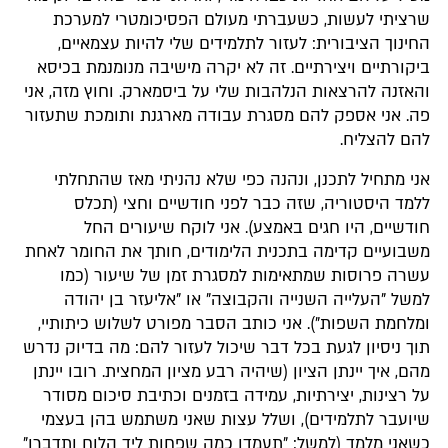
שרציתי לעשות, כשעברתי מעולם הפסיכומטרי למערכת
החינוך הציבורית: לעזור לתלמידים שלי להיות עצמאיים,
ביקורתיים ויצירתיים. זה לא יקרה מישיבה מנומנמת בכיסא
והאזנה להרצאות הנלהבות שלי על ביסמארק. וחוץ מזה, אני
פה. אני אספק להם מסגרת עבודה מארגנת ותומכת שתעזור
להם להצליח.
אני מתחיל לתכנן, ונהנה כפי שלא נהניתי מאז שהתחלתי
ללמד היסטוריה, שזה כבר לפני חודשיים וחצי (תכלס
חודשיים, היו חגים באמצע). אני לוקח שיעורים החל
משבועיים קדימה בתכנית הלימודים, חותך את החומר לאחת
עשרה פרוסות שמתאימות למסגרת זמן של שיעור (כמו
למשל "העלייה השנייה והקבוצה" או "אליעזר בן יהודה
ומלחמת השפות"). אני כותב הסבר מפורט לשלוש כיתותיי,
תוך ניסיון לגעת בכל דבר שיכול לעזור להם: מה בדיוק נדרש
מהם, איך יינתן הציון (שיהיה רבע מציון המחצית. רובו יינתן
על רצינות, יצירתיות, עמידה בזמנים וכתיבת סיכום מסודר
שיועבר לתלמידים), ושלל עצות שאני משתמש בהן בעצמי
כשאני מלמד (למשל: "תעמדו כמה שפחות ליד הלוח ותדברו"