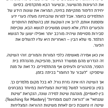
את הרעיונות מהשיעור, ובשיעור הבא מתקדמים. בסיום
יחידת הלימוד מתקיימת בחינה, המראה את שונות הידע של
התלמידים בחומר. אבל למרות שהבחינה מעלה פערי ידע
ומסמנת אותם, לרוב אין השקעת זמן בהשלמת החוסרים
והפערים הללו, אלא פשוט ממשיכים לנושא הבא, שקיימת
סבירות מסויימת שיהיה מורכב יותר ואפילו ישען על הנושא
הנלמד. מי שלא הבין – האחריות היא עליו להשלים את
הפער.
אין כאן אמירה מאשימה כלפי המורות והמורים. זוהי השיטה.
זה הנדרש מהם ממשרד החינוך, מהפיקוח, מהנהלת בית
הספר, מההורים ולעיתים אף מהתלמידים. כל זאת על מנת
שיספיקו "לעבור על החומר" בכיתה בזמן.
אך השיטה הזו אינה גזרת גורל. לא בכל מקום מלמדים כך.
בסין ובסינגפור למשל (מדינות המצליחות במיוחד במבחנים
בין-לאומיים), מונהגת שיטת למידה שונה, הנקראת "שיטת
שנגחאי" או "הוראה לשם מומחיות" (Teaching for Mastery).
שיטה זו נחשבת כיום לאחת משיטות ההוראה המצליחות