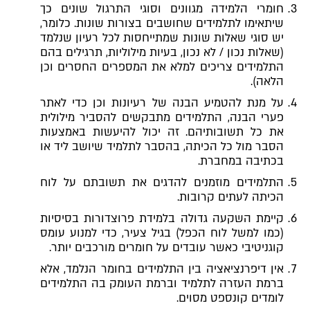
חומרי הלמידה מגוונים וסוגי התרגול שונים כך
שיתאימו לתלמידים שחושבים בצורות שונות. כלומר,
יש סוגי שאלות שונות שמתייחסות לכל רעיון שנלמד
(שאלות נכון / לא נכון, בעיות מילוליות, תרגילים בהם
התלמידים צריכים למלא את המספרים החסרים וכן
הלאה).
על מנת להטמיע הבנה של רעיונות וכן כדי לאתר
פערי הבנה, התלמידים מתבקשים להסביר מילולית
את כל תשובותיהם. זה יכול להיעשות באמצעות
הסבר מול כל הכיתה, בהסבר לתלמיד שיושב ליד או
בכתיבה במחברת.
התלמידים מוזמנים להדגים את תשובתם על לוח
הכיתה לעתים קרובות.
קיימת השקעה גדולה בלמידת פרוצדורות בסיסיות
(כמו למשל לוח הכפל) בגיל צעיר, כדי למנוע עומס
קוגניטיבי כאשר עובדים על חומרים מורכבים יותר.
אין דיפרנציאציה בין התלמידים בחומר הנלמד, אלא
ברמת העזרה לתלמיד וברמת העומק בה התלמידים
לומדים קונספט מסוים.