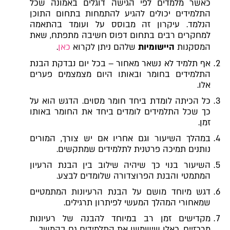
כאשר מלמדים לפי הגישה דוגלים באמונה שכל
התלמידים יכולים להגיע להתמחות בתחום התוכן
הנלמד. עיקרון זה מבוסס על ועומד בהתאמה
למחקרים רבים בתחום דפוס חשיבה מתפתח, שאת
המסקנות
היישומיות
שלהם ניתן לקרוא
כאן
.
אף תלמיד לא נשאר מאחור – בכל יום נבדקת הבנת
התלמידים בחומר ובאותו היום מצמצמים פערים
אלו.
כל הכיתה לומדת ביחד חומר מסוים. הדגש הוא על
כך שכל התלמידים לומדים ביחד את החומר באותו
זמן.
במהלך השיעור וגם אחריו אם יש צורך, המורים
נותנים תמיכה פרטנית לתלמידים שמתקשים.
השיעור בנוי כך שיהיה שילוב בין הבנת הרעיון
המתמטי והבנת הפרוצדורה שלומדים לבצע.
דגש מיוחד מושם על הבנת הרעיונות המתמטיים
שמאחורי המהלך המעשי לפיתרון תרגילים.
מקדישים זמן רב במיוחד להבנה של רעיונות
מרכזיים, כאלו שישמשו את התלמידים גם בהמשך.