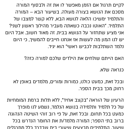
לקיים תרגול אם הזמן מאפשר לו את זה ולבסוף המורה
מסכם את הנושא בצורה מעולה. בשיעור הבא – המורה
והתלמיד ימשיכו הלאה לנושא הבא, ללא קשר למצבו של
התלמיד. "האוטו נכבה כשאתה מעביר מהילוך ראשון לשני?
אני מציע שתחזור על הנושא בבית. זה מאוד חשוב. אבל היום
יש לנו המון מה לעשות אז אנחנו חייבים להמשיך, כי היום
נלמד השתלבות לכביש ראשי" הוא יגיד.
האם הייתם שולחים את הילדים שלכם למורה כזה?
כנראה שלא.
ובכל זאת, כמעט כולנו, כמורות ומורים, מלמדים באופן לא
רחוק מכך בבית הספר.
הרעיון של הוראה "בקצב אחיד", ללא תלות ברמת המומחיות
של כל תלמיד ותלמידה בנושא הנלמד, נשמע לנו מופרך
כמעט בכל תחום. ובכל זאת, על פי רוב זוהי השיטה הנהוגה
ברוב בתי הספר; המורה מלמד/ת את החומר הנדרש בכל
שיעור, התלמידים מבצעים שיעורי בית שבדרך כלל מתרגלים