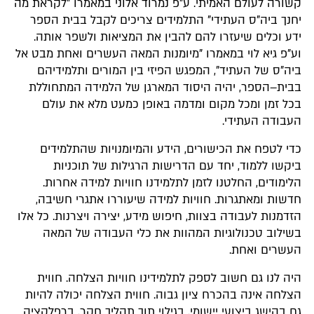
קשורה לעולם האמיתי. ע"פ נמרוד אלוני במאמרו "לקראת מה
יחנך ביה"ס העתידי" התלמידים צריכים לקבל בבית הספר
ידע וכלים שיעזרו להם להבין את המציאות ולשפר אותה.
וע"פ גיא לוי במאמרו "מיומנות המאה העשרים ואחת מבט אל
ביה"ס של העתיד", המפגש הפיזי בין המורים ותלמידיהם
בבית–הספר, יהיה היסוד המארגן של הלמידה המתחוללת
בכל זמן ומכל מקום ומדמה באופן כמעט מלא את עולם
העבודה העתידי.
כדי לטפח את הכישורים, הידע והמיומנויות שהתלמידים
ביקשו ללמוד, יחד עם הדרישות הרגילות של תוכניות
הלימודים, החלטנו לזמן לתלמידנו חוויות למידה אחרות.
חדשות ומאתגרות. חוויות למידה שיעוררו אתגרי חשיבה,
הזדמנות לעבודה בצוות, חיפוש מידע, יצירה ויצרנות. כל אלו
בשילוב טכנולוגיות המהוות את כלי העבודה של המאה
העשרים ואחת.
היה לנו גם חשוב לספק לתלמידינו חוויות הצלחה. חווית
הצלחה אינה בהכרח ציון גבוה. חווית הצלחה יכולה להיות
גם בהישג ביצועי יישומי, בגילוי תוך תהליך חקר, ברפלקציה