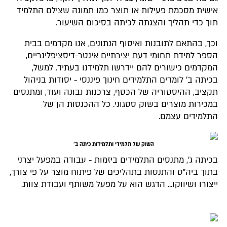
אישית מסכמת פעילות או תוצר כמו תמונה שצילם התלמיד
תוך כדי תהליך והצגתה לכיתה בסיכום השיעור.
וכך, בהתאם לתובנות ואיסוף הנתונים, אנו מקדמים בבית
הספר למידת תחומי דעת יצירתיים אינטר-דיסציפלינריים,
המקדמים כישורים להם יידרשו תלמידנו בעתיד. למשל,
בכיתה ב' לומדים התלמידים חינוך פיננסי - יסודות בניהול
תקציב, ההיסטוריה של הכסף, צרכנות נבונה ועוד, ומתנסים
במכירות מוצרים בשוק ססגוני. כל ההכנסות הן של
התלמידים עצמם.
השוק של תלמידי ותלמידות כיתה ב'
בכיתה ג', מתנסים התלמידים ביזמות - עבודה במפעל יצרני
בתוך ביה"ס והתנסות בתהליכים של פיתוח מוצר על פי צורך,
ייצורו ושיווקו... הדגש הוא על מפעל משותף ועבודת צוות.