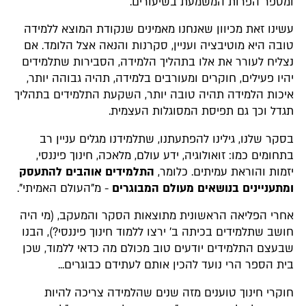
ומספר הפרות המשמעת בשיעורים.
עשינו זאת מכיוון שאנחנו מאמינים שנקודת המוצא ללמידה
טובה היא מוטיבציה ועניין, סקרנות והנאה אצל הלומד. אם
נצליח לעורר את אלו בתהליך הלמידה, הסבירות שתלמידים
יהיו פעילים, חוקרים ומעורבים בלמידה, תהיה גבוהה יותר,
איכות הלמידה תהיה טובה יותר, השקעת התלמידים בתהליך
תגדל וכך גם תפיסת המסוגלות העצמית.
בסקר שלנו, גילינו להפתעתנו, שתלמידנו מגלים עניין רב
בתחומים כמו: זואולוגיה, ידע עולם, מלאכה, חינוך פיננסי,
יזמות והוראת עמיתים. כלומר,
התלמידים אוהבים להתעסק
ומתעניינים בנושאים מעולם המבוגרים
- מ"העולם האמיתי".
אחרי הפליאה הראשונית מתוצאות הסקר והמעקב, (מי היה
חושב שתלמידים בכיתה ב' ירצו ללמוד חינוך פיננסי?), הבנו
שבעצם התלמידים יודעים טוב מכולם מה כדאי ללמוד, שכן
בית הספר הרי נועד להכין אותם לעתידם כבוגרים...
חוקרי חינוך טוענים מזה שנים שהלמידה צריכה להיות