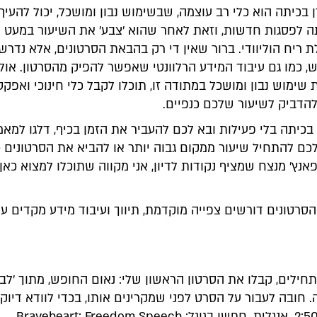
 בכיתה הוא כלי רב עוצמה, שבשימוש נבון ומושכל, יכול להעיף
ה לפסגות חדשות, וזאת לאחר שהוא 'צבע' את השיעור במעט
ריח הוליוודי. ברור שאין די רק בהבאת הסרטונים, אלא נדרש
 כמו גם עיבוד המידע הרלוונטי שאפשר להפיק מהסרטון. אולם
ימוש נבון ומושכל במתודה זו, תוכלו לקבל כלי חינוכי ואפקט
להדביק לשיעור שלכם כנפיים.
כיתה בלי פעילות ובא לכם להעביר את הזמן בכיף, דלגו למאמ
כם להתחיל שיעור ממקום גבוה יותר או להביא את הסרטונים
אנץ' מנצח שמציף נקודות לדיון, אני מקווה שתוכלו למצוא כאן
סרטונים דורשים צפייה מוקדמת, תיווך ועיבוד מידע מקדים ע
חילים, קבלו את הסרטון הראשון שלי: נאום החופש, מתוך 'לב 
. חובה לעבור על הסרט לפני שמקרינים אותו, בכדי לוודא דיוק