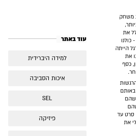
 את משחק
ותר,
לל את
עוד באתר
 כולנו
גל הייתה
ו את
למידה היברידית
, כסף
חר.
איכות הסביבה
הרגשות
 באותם
SEL
 שהם
שהם
 סרט עד
פיזיקה
י את