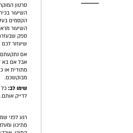
סרטון המוקרן
השיעור בכית
הקסמים בעלת 
השיעור מראש,
ספק שבעזרת ש
שיעזור לכם 
אם נתקעתם ב
אבל אם בא ל
מתודית או כפ
מבוקשכם.
שימו לב:
כל ה
לדייק אותם.
רגע לפני שמת
מתיכון ומעלה
התוכן. אורך:2:50. אנגלית. חפשו בגוגל: Braveheart: Freedom Speech