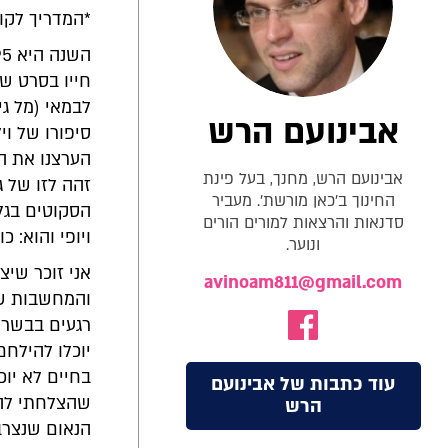
*המדריך לקוח
חייו בסרט ש
לבמאי (מל גי
אבינועם הרש
סיפורו של וי
הערצנו את ה
אבינועם הרש, מחנך, בעל פינת
זהה לזו של ג
החינוך ב'כאן מורשת'. מעביר
הסקוטים בגל
סדנאות והרצאות למורים הורים
ויופי והוא: 
ונוער.
אני זוכר שי
avinoam811@gmail.com
והמחשבות שה
רגעים בבשר 
יוכלו להילחם
בחיים לא יו
עוד כתבות של אבינועם
שהצלחתי להכ
הרש
הנאום שנצרב 