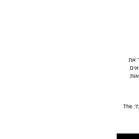
 את
אים
אות
1. הכוח שבאחדות. אנימציה. אורך: 1:22 לכיתות ד' ח'. ללא מילים. חפשו בגוגל: The