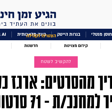
וסן מנטלי
בגרות הייטק
בינה מלאכותית
AI בחינוך
הצטרפו לקהילה
קידום מצוינות
חדשנות
להקשיב לשטח
יך מהסרטים: ארגז כל
אדיר למחנכ/ת - 71