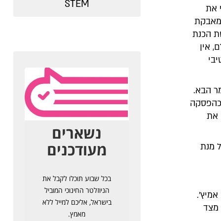
STEM
 את
 מאבקת
ת הכנת
, אין
יבי
ר הבא.
 כהפסקה
 את
ל מנת
אמיץ'.
 מצד