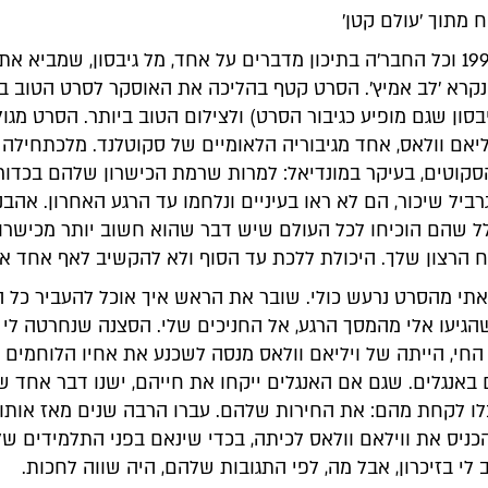
 מתוך 'עולם קטן'
השנה היא 1995 וכל החבר'ה בתיכון מדברים על אחד, מל גיבסון, שמביא
נקרא 'לב אמיץ'. הסרט קטף בהליכה את האוסקר לסרט הטוב בי
בסון שגם מופיע כגיבור הסרט) ולצילום הטוב ביותר. הסרט מגו
ליאם וולאס, אחד מגיבוריה הלאומיים של סקוטלנד. מלכתחילה -
סקוטים, בעיקר במונדיאל: למרות שרמת הכישרון שלהם בכדור
רביל שיכור, הם לא ראו בעיניים ונלחמו עד הרגע האחרון. אהבנ
ל שהם הוכיחו לכל העולם שיש דבר שהוא חשוב יותר מכישרון
כוח הרצון שלך. היכולת ללכת עד הסוף ולא להקשיב לאף אחד א
צאתי מהסרט נרעש כולי. שובר את הראש איך אוכל להעביר כל 
גיעו אלי מהמסך הרגע, אל החניכים שלי. הסצנה שנחרטה לי
החי, הייתה של ויליאם וולאס מנסה לשכנע את אחיו הלוחמים
 באנגלים. שגם אם האנגלים ייקחו את חייהם, ישנו דבר אחד 
כלו לקחת מהם: את החירות שלהם. עברו הרבה שנים מאז אותו
ניס את ווילאם וולאס לכיתה, בכדי שינאם בפני התלמידים של
לי בזיכרון, אבל מה, לפי התגובות שלהם, היה שווה לחכות.