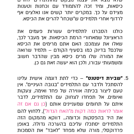
כיסאות, ומיד זכה להתמודד עם וכחנות וטענות
מצידם על כך. במקרים יותר קשים אנו נאלצים אף
לרדוף אחרי תלמידים ש"שכחו" להרים את הכיסא.
כולנו הסברנו לתלמידים עשרות פעמים את
הראציונל שמאחורי הרמת הכיסאות. אך מעבר לכך,
שאלו את עצמכם: האם אתם מרימים את הכיסא
שלכם? בדיוק כמו בסעיף הקודם – תלמיד שרואה
את המורה שלו מרים כיסא מבין שהדבר חשוב
ומשמעותי עבורו, ולכן הוא יעשה זאת גם כן.
"שבירת דיסטנס"
– כדי לתת דוגמה אישית עלינו
להסתכל ולדבר עם התלמידים "בגובה העיניים". אין
טעם ליצור בכיתה אווירה של פחד ואימה, צעקות
ואיומים. אל תפחדו לצחוק עם התלמידים, לדבר
איתם על תחומים שמעניינים אותם (
כן גם אם זה
אומר לראות כמה דקות מ"האח הגדול"
), ללחוץ להם
את היד בהפסקות וכדומה... דווקא מהמקום הזה
התלמידים יסתכלו עליכם בהערכה גדולה. באופן
פרדוקסלי, מורה שלא מפחד "לאבד" את הסמכות