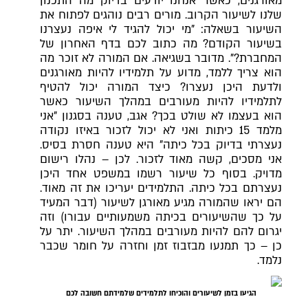
מאורגנים, כאשר אנחנו יודעים בדיוק מה התכנון
שלנו לשיעור הקרוב. מורים רבים נוהגים לפתוח את
השיעור בשאלה: "מי יכול להגיד לי איפה נעצרנו
בשיעור הקודם? מה כתוב לכם בדף האחרון של
המחברת?". מדובר בשגיאה. אם המורה לא זוכר מה
הוא צריך ללמד, מדוע על תלמידיו להיות מאורגנים
ולדעת היכן נעצרו? כיצד המורה יכול להטיף
לתלמידיו להיות מעורבים במהלך השיעור כאשר
הוא בעצמו לא שולט בכך? אגב, טענה בסגנון "אני
מלמד 15 כיתות ואני לא יכול לזכור באיזו נקודה
נעצרתי בדיוק בכל כיתה" היא טענה חסרת בסיס.
אני מסכים, קשה מאוד לזכור. לכן – נהלו רישום
מדויק. בסוף כל שיעור רשמו במשפט אחד היכן
נעצרתם בכל כיתה. התלמידים יעריכו את זה מאוד.
הם יראו שהמורה מגיע מאורגן לשיעור (דבר המעיד
על כך שהשיעורים בכיתה משמעותיים עבורו) וזה
יגרום להם להיות מעורבים במהלך השיעור. יתר על
כן – כך תמנעו מבזבוז זמן וחזרה על חומר שכבר
נלמד.
הגיעו בזמן לשיעורים והוכיחו לתלמידים שלמידתם חשובה לכם