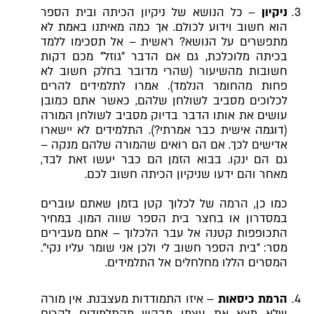
ניקיון
– כל הנושא של ניקיון הכיתה ובית הספר
הוא חשוב וידוע לכולם. אך כמה מאיתנו באמת לא
מתפשרים על הנושא? ראשית – אל תסכימו ללמד
בכיתה מלוכלכת, גם אם הדבר "גוזל" מכם דקות
חשובות מהשיעור (שהרי מדובר בחלק חשוב לא
פחות מהחומר הנלמד). אמרו לתלמידים להרים
לכלוכים מסביב לשולחן שלהם, כאשר אתם כמובן
עושים את אותו הדבר בדיוק מסביב לשולחן המורה
(דוגמה אישית כבר אמרתי?). התלמידים לא יישארו
אדישים לכך. אם הם רואים שהמורה שלהם מנקה –
גם הם ינקו. בבוא הזמן הם כבר יעשו זאת לבד,
מאחר והם ידעו שניקיון הכיתה חשוב לכם.
כמו כן, הרמה של לכלוך קטן בזמן שאתם עוברים
במסדרון או בחצר בית הספר שווה המון. במחיר
התכופפות קטנה אל עבר הלכלוך – אתם מעבירים
מסר: "בית הספר חשוב לי ולכן אני שומר עליו נקי".
המסרים הללו מחלחלים אל התלמידים.
הרמת כיסאות
– איזו התמודדות מעצבנת. אין מורה
שלא מצא את עצמו מבקש מהתלמידים להרים