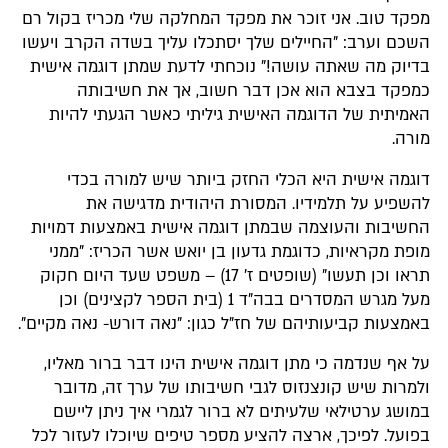
מפקד טוב. אני זוכר את מפקד המחלקה שלי מכריז בקול רם
השכם וערב: "החיילים שלך יסתכלו עליך בשדה הקרב ויעשו
בדיוק מה שאתה עושה!" נוכחתי לדעת שמתן דוגמה אישית
כמפקד בצבא הוא אכן דבר חשוב, אך את חשיבותה
האמיתית של הדוגמה האישית גיליתי כאשר הגעתי להיות
מורה.
דוגמה אישית היא הכלי החזק ביותר שיש למורה בכדי
להשפיע על תלמידיו. המסורת היהודית מדגישה את
החשיבות והעוצמה שבמתן דוגמה אישית באמצעות דמויות
מופת מקראיות, כדוגמת גדעון בן יואש אשר הכריז: "ממני
תראו וכן תעשו" (שופטים ז' 17) – משפט שעד היום חקוק
מעל מגרש המסדרים בבה"ד 1 (בית הספר לקצינים) וכן
באמצעות קביעותיהם של חז"ל כגון: "נאה דורש- נאה מקיים".
על אף שנדמה כי מתן דוגמה אישית הינו דבר ברור מאליו,
ולמרות שיש קונצנזוס לגבי חשיבותו של ערך זה, מדובר
במושג ערטילאי שלעיתים לא ברור לגמרי איך ניתן ליישם
בפועל. לפיכך, ארצה להציע מספר טיפים שיוכלו לעזור לכל