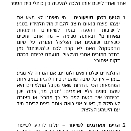
אחד ואחד ליישם אותו הלכה למעשה בין כותלי בית הספר:
הגיעו בזמן לשיעורים
– מי מאיתנו לא מצא את
עצמו פוצח בנאום חוצב להבות מול תלמידיו בנוגע
לחשיבות ההגעה בזמן לשיעורים והימנעות
מאיחורים? ובאותה נשימה – מה אתם עושים
כשאתם שומעים את הצלצול המורה על סיום
ההפסקה? האם לא קרה לכם ש"משכתם" זמן
בחדר המורים אחרי הצלצול והגעתם לכיתה בכמה
דקות איחור?
התלמידים שלנו רואים ולומדים. אם המורה לא מגיע
בזמן – אין כל סיבה שהם יקפידו להגיע בזמן. אחת
המחמאות הכי נהדרות שאני מקבל מתלמידים היא
שהם פונים אליי ואומרים: "תגיד, מה, אתה ישן
בכיתה? איך הגעת לפה כל כך מהר?" או בצורה
לא-מילולית, כאשר אני רואה אותם רצים לכיתה מיד
עם הישמע הצלצול.
הגיעו מאורגנים לשיעור
– עלינו להגיע לשיעור