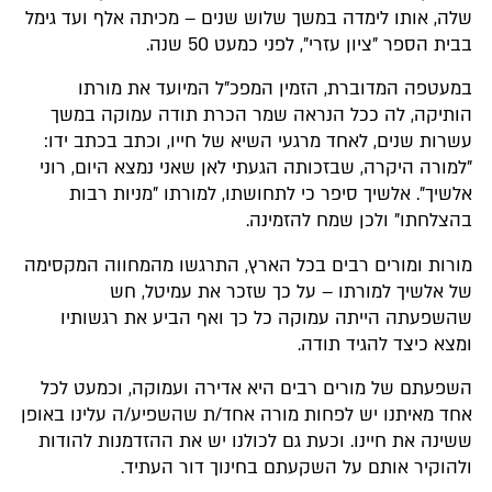
שלה, אותו לימדה במשך שלוש שנים – מכיתה אלף ועד גימל
בבית הספר "ציון עזרי", לפני כמעט 50 שנה.
במעטפה המדוברת, הזמין המפכ"ל המיועד את מורתו
הותיקה, לה ככל הנראה שמר הכרת תודה עמוקה במשך
עשרות שנים, לאחד מרגעי השיא של חייו, וכתב בכתב ידו:
"למורה היקרה, שבזכותה הגעתי לאן שאני נמצא היום, רוני
אלשיך". אלשיך סיפר כי לתחושתו, למורתו "מניות רבות
בהצלחתו" ולכן שמח להזמינה.
מורות ומורים רבים בכל הארץ, התרגשו מהמחווה המקסימה
של אלשיך למורתו – על כך שזכר את עמיטל, חש
שהשפעתה הייתה עמוקה כל כך ואף הביע את רגשותיו
ומצא כיצד להגיד תודה.
השפעתם של מורים רבים היא אדירה ועמוקה, וכמעט לכל
אחד מאיתנו יש לפחות מורה אחד/ת שהשפיע/ה עלינו באופן
ששינה את חיינו. וכעת גם לכולנו יש את ההזדמנות להודות
ולהוקיר אותם על השקעתם בחינוך דור העתיד.