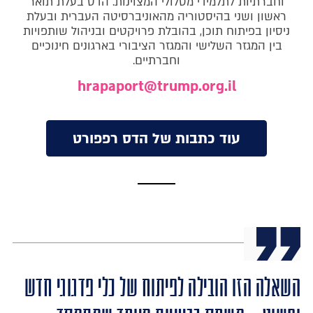
וחברתיות לתלמידי מסלולי המצוינות. הדס בעלת תואר
ראשון ושני בהיסטוריה מהאוניברסיטה העברית ובעלת
ניסיון בפיתוח תוכן, בהובלת פרויקטים ובניהול שותפויות
בין המגזר השלישי והמגזר הציבורי בארגונים חינוכיים
וחברתיים.
hrapaport@trump.org.il
עוד כתבות של הדס רפפורט
השאלה הזו הובילה לפיתוח של כלי פדגוגי חדש