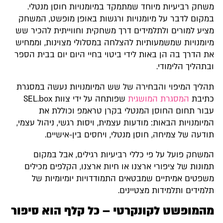
משחק רביעיות מיוחד שמתמקד במיומנויות חוסן מנטלי.
במקום לדבר על מיומנויות ורגשות באופן מופשט, המשחק
מציע למורים ולתלמידים דרך משחקית וחווייתית להכיר שש
מיומנויות שמשמעותיות להצלחה במסלולי מצוינות, וממחיש
את הדרך בה הן באות לידי ביטוי בחיי היום יום בבית הספר
ובתהליך הלימודי.
תהליך המיפוי והבחירה של שש המיומנויות נעשה במסגרת
כתיבת
המסגרת המושגית
שפותחה על ידי צוות SEL.box
עבור תחום החוסן המנטלי בקרן טראמפ וכוללת את
המיומנויות הבאות: מודעות עצמית, ויסות רגשי, ניהול עצמי,
תודעה של צמיחה, חוסן מנטלי, ויחסים בין-אישיים.
המשחק פועל על פי כללי רביעיות רגילים, אבל במקום
תמונות של ציפורי ארצנו או חיות ארצנו, הקלפים מכילים
משפטים אמיתיים שמבטאים התמודדויות יומיומיות של
תלמידים ותלמידות מצטיינים.
מהמופשט לקונקרטי – כל קלף הוא סיפור