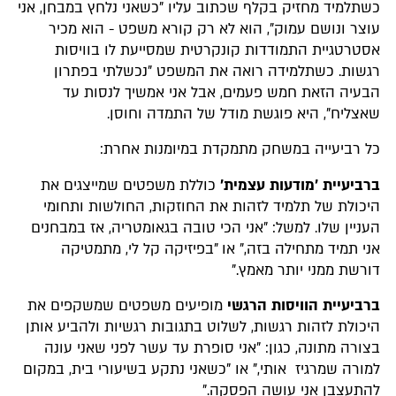
כשתלמיד מחזיק בקלף שכתוב עליו "כשאני נלחץ במבחן, אני
עוצר ונושם עמוק", הוא לא רק קורא משפט - הוא מכיר
אסטרטגיית התמודדות קונקרטית שמסייעת לו בוויסות
רגשות. כשתלמידה רואה את המשפט "נכשלתי בפתרון
הבעיה הזאת חמש פעמים, אבל אני אמשיך לנסות עד
שאצליח", היא פוגשת מודל של התמדה וחוסן.
כל רביעייה במשחק מתמקדת במיומנות אחרת:
ברביעיית 'מודעות עצמית'
כוללת משפטים שמייצגים את
היכולת של תלמיד לזהות את החוזקות, החולשות ותחומי
העניין שלו. למשל: "אני הכי טובה בגאומטריה, אז במבחנים
אני תמיד מתחילה בזה," או "בפיזיקה קל לי, מתמטיקה
דורשת ממני יותר מאמץ."
ברביעיית הוויסות הרגשי
מופיעים משפטים שמשקפים את
היכולת לזהות רגשות, לשלוט בתגובות רגשיות ולהביע אותן
בצורה מתונה, כגון: "אני סופרת עד עשר לפני שאני עונה
למורה שמרגיז אותי," או "כשאני נתקע בשיעורי בית, במקום
להתעצבן אני עושה הפסקה."