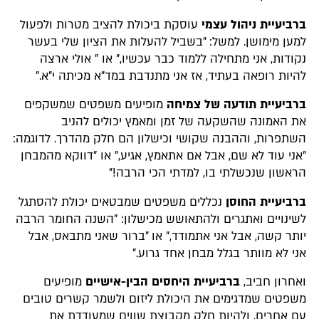
ברביעיית ניהול עצמי
עוסקת ביכולת להציב מטרות ולפעול
למען מימושן. למשל: "בשביל להעלות את הציון שלי בעשר
נקודות, אני מתחילה ללמוד כבר עכשיו," או " אולי ארצה
להיות רופאה בעתיד, אז אני מתנדבת במד"א מכיתה י"א."
ברביעיית תודעה של צמיחה
מופיעים משפטים שמשקפים
את האמונה שהשקעה של זמן ומאמץ יכולים להניב
השתפרות, וההבנה שקושי וכישלון הם חלק מהדרך. לדוגמה:
"אני עוד לא שם, אבל אם אתאמץ, אגיע," או "דווקא מהמבחן
הראשון שנכשלתי בו, למדתי הכי הרבה!"
ברביעיית החוסן
נכללים משפטים שמבטאים יכולת להסתגל
לשינויים ואתגרים ולהתאושש מכישלון: "השנה החומר הרבה
יותר קשה, אבל אני אתמודד," או "ברור שאני מתבאס, אבל
אני לא מוותר בגלל מבחן אחד גרוע."
ואחרון חביב,
ברביעיית היחסים הבין-אישיים
מופיעים
משפטים שמדגימים את היכולת ליזום ולשמר קשרים טובים
עם אחרים, ולהיות חלק מקבוצת שווים שמעודדת את