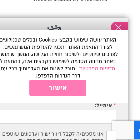
האתר עושה שימוש בקבצי Cookies ובכלים טכנולוגיים
לצורך התאמת האתר ותכניו להעדפות המשתמשים,
נשארים מעודכנים
לצרכים שיווקיים ולשיפור חוויית הגלישה. המשך שימושך
באתר מהווה הסכמה לשימוש בקבצים אלה, בהתאם ל
הצטרפו לקהילת 'הגיע זמן חינוך' וקבלו עדכון שבועי עם
מדיניות הפרטיות
. תוכל לשנות את העדפותיך בכל עת
כל מה שמורות ומורים צריכים לדעת
דרך הגדרות הדפדפן.
*
שם מלא:
אישור
*
אימייל:
אני מסכים/ה לקבל דיוור ישיר ועדכונים שוטפים