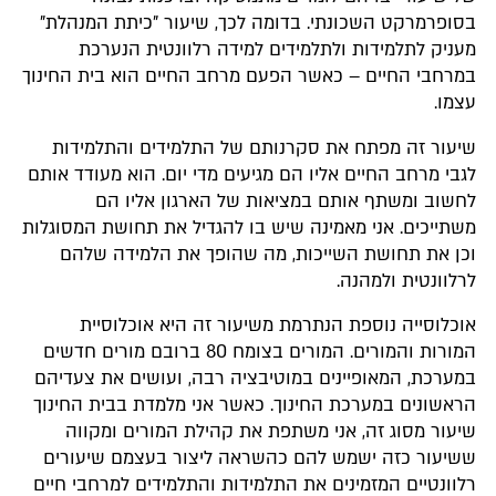
סופרמרקט השכונתי. בדומה לכך, שיעור "כיתת המנהלת"
עניק לתלמידות ולתלמידים למידה רלוונטית הנערכת
מרחבי החיים – כאשר הפעם מרחב החיים הוא בית החינוך
צמו.
יעור זה מפתח את סקרנותם של התלמידים והתלמידות
גבי מרחב החיים אליו הם מגיעים מדי יום. הוא מעודד אותם
חשוב ומשתף אותם במציאות של הארגון אליו הם
שתייכים. אני מאמינה שיש בו להגדיל את תחושת המסוגלות
כן את תחושת השייכות, מה שהופך את הלמידה שלהם
רלוונטית ולמהנה.
וכלוסייה נוספת הנתרמת משיעור זה היא אוכלוסיית
המורות והמורים. המורים בצומח 80 ברובם מורים חדשים
מערכת, המאופיינים במוטיבציה רבה, ועושים את צעדיהם
ראשונים במערכת החינוך. כאשר אני מלמדת בבית החינוך
יעור מסוג זה, אני משתפת את קהילת המורים ומקווה
שיעור כזה ישמש להם כהשראה ליצור בעצמם שיעורים
לוונטיים המזמינים את התלמידות והתלמידים למרחבי חיים