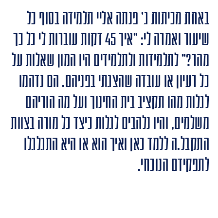
אחת מכיתות ג' פנתה אליי תלמידה בסוף כל
שיעור ואמרה לי: "איך 45 דקות עוברות לי כל כך
הר?" לתלמידות ולתלמידים היו המון שאלות על
ל רעיון או עובדה שהצגתי בפניהם. הם נדהמו
גלות מהו תקציב בית החינוך ועל מה הוריהם
שלמים, והיו נלהבים לגלות כיצד כל מורה בצוות
תקבל.ה ללמד כאן ואיך הוא או היא התגלגלו
תפקידם הנוכחי.