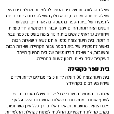
אלת הרלוונטיות של בית הספר לתלמידות ולתלמידים היא
אלה חשובה ומרכזית, והיא חלק משאלה רחבה יותר ביחס
תפקידו של בית הספר בתקופה בה אנו חיים. בשלוש
שנים האחרונות החיים זימנו עבורי הרפתקאה חד פעמית
ייחודית. נקראתי להקים בית חינוך צומח בשכונת כפר סבא
ירוקה. בית חינוך צומח מזמן אותנו לשאול שאלות רבות
אשר לתפקידיו של בית הספר עבור הקהילה. שאלות רבות
חשובות, אך שאלת הרלוונטיות של בית החינוך הייתה
עיקרית עליה ראיתי לנכון לענות בתחילה.
ית ספר כקהילה
בית חינוך צומח 80 העלה לדיון כיצד מגדלים ילדות וילדים
יהיו מעורבים בקהילה?
לתה בי המחשבה שכדי לגדל ילדים שיגלו מעורבות, יש
שתף אותם במחשבות ובשאלות החשובות הללו על אף
ילם הצעיר. מחשבות ושאלות אלו בדרך כלל אינן משותפות
קרב קהילת התלמידים. החלטתי לפתוח לקהילת התלמידות