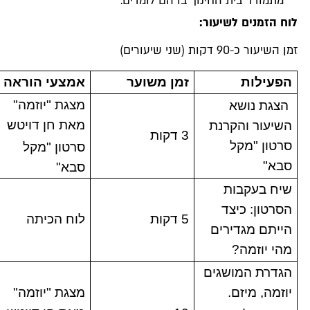
מתמודד בית החינוך בו הם לומדים.
וח הזמנים לשיעור:
מן השיעור כ-90 דקות (שני שיעורים)
הפעילות
זמן משוער
אמצעי הוראה
מצגת "יוזמה"
הצגת נושא
מאת חן דויטש
השיעור והקרנת
3 דקות
סרטון "מקל
סרטון "מקל
סבא"
סבא"
שיח בעקבות
הסרטון: כיצד
5 דקות
לוח הכיתה
הייתם מגדירים
מהי יוזמה?
הגדרת המושגים
יוזמה, מיזם.
מצגת "יוזמה"