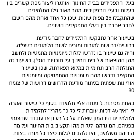
עלי התפקידים בבית החינוך ואותגרו ליצור מפת קשרים בין
עלות ובעלי התפקידים. מהר מאוד גילו התלמידים
שהתקבלו 25 מפות שונות, שכן כל אחד ואחת מהם חשבו
חבר אחרת בין בעלי התפקידים השונים.
שיעור אחר נתבקשו התלמידים לחבר מודעת
רושים/דרושות למורות ומורים לשנת הלימודים תשפ"ה.
היה גם שיעור בו נדרשו לגלות מיומנויות מתמטיות ולחשב
הן ההוצאות של בית החינוך על תוכניות הגפ"ן. בשיעור זה
תגלתה הרב תחומיות במלוא תפארתה, שכן בשיעור
תקציב נדרשו מהם מיומנויות המתמטיקה ומיומנויות
וריינות שפתית בניתוח מודעת הדרושים דרושות של צומח
80
אחת מכיתות ג' פנתה אליי תלמידה בסוף כל שיעור ואמרה
לי: "איך 45 דקות עוברות לי כל כך מהר?" לתלמידות
לתלמידים היו המון שאלות על כל רעיון או עובדה שהצגתי
פניהם. הם נדהמו לגלות מהו תקציב בית החינוך ועל מה
וריהם משלמים, והיו נלהבים לגלות כיצד כל מורה בצוות