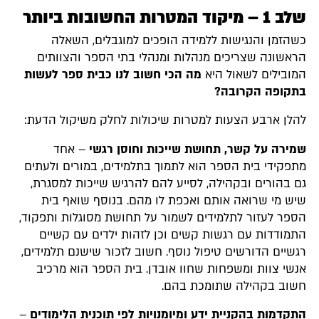
שלב 1 – מיקוד המטרות החשובות ביותר
כשהזמן והנגישות ללמידה הופכים למוגבלים, השאלה
הראשונה שצריכים מנהלות ומנהלי בתי הספר והצוותים
המובילים לשאול היא
מה הכי חשוב לנו כבית ספר לעשות
בתקופה הקרובה?
להלן ארבע הצעות למטרות שיכולות לחלק משיקול הדעת:
שמירה על קשר, תחושת שייכות וחוסן רגשי
– אחד
מתפקידי בית הספר הוא לתמוך בתלמידים, במורים ולעתים
גם בהורים ובקהילה, לסייע להם להרגיש שייכות למסגרת,
שיש מי שרואה אותם ואכפת לו מהם. בנוסף שואף בית
הספר לעזור לתלמידים לשמור על תחושת מסוגלות ותפקוד,
התמודדות עם רגשות קשים וכן לזהות ילדים עם קשיים
רגשיים הדורשים טיפול נוסף. חשוב לזכור שישנם תלמידים,
אנשי צוות ומשפחות שחוו אובדן. בית הספר הוא מרכיב
חשוב בקהילה שתומכת בהם.
התקדמות בהקניית ידע ומיומנויות לפי תוכנית הלימודים
–