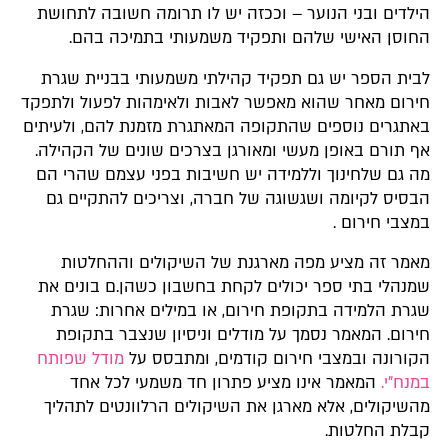
הילדים ובני הנוער – וככזה יש לו תרומה חשובה לתחושת
החוסן האישי שלהם ותפקיד משמעותי בתמיכה בהם.
לבית הספר יש גם תפקיד קהילתי משמעותי בבניית שגרת
חירום מאחר שהוא מאפשר לאבות ולאימהות לפעול ולתפקד
באתגרים נוספים שהתקופה המאתגרת מזמנת להם, ולעיתים
אף תורם באופן מעשי ומאורגן בצרכים שונים של הקהילה.
מה גם שלחינוך וללמידה יש חשיבות בפני עצמם שהרי הם
הבסיס לקיומה ושגשוגה של חברה, וצריכים להתקיים גם
במצבי חירום .
מאמר זה מציע מפה מארגנת של השיקולים וההחלטות
שמנהלי בתי ספר יכולים לקחת בחשבון כשהן.ם בונים את
שגרת הלמידה בתקופת חירום, או במילים אחרות: שגרת
חירום. המאמר נסמך על מודלים וניסיון שנצבר בתקופת
הקורונה ובמצבי חירום קודמים, ומתבסס על
מודל שפותח
במנח"י.
המאמר אינו מציע פתרון חד משמעי לכל אחד
מהשיקולים, אלא מארגן את השיקולים הרלוונטים לתהליך
קבלת החלטות.