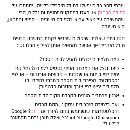
שבתי ספר רבים יפעלו במודל היברידי כלשהו, יסתמכו על
למידה מרחוק
או יפעלו במתקנים זמניים ומוגבלים, הרי
שהחשיבה על ניצול ערוצי הלמידה השונים – הפיזי והמקוון,
היא חשובה.
הנה כמה שאלות ושיקולים שכדאי לקחת בחשבון בבניית
מודל היברידי אך אפשר להתאים אותן לאילוץ הרלוונטי:
כמה תלמידים יכולים להגיע לבית הספר?
כיצד ננצל את המרחב הפיזי כבסיס ללמידה? (חלוקת
ימים לפי כיתות או שכבות – קבוצות אורגניות – או לפי
"קפסולות", הפיכת בית הספר ל"מרכז למידה" בו
תלמידים יגיעו לפי צורך ומטרות פדגוגיות).
ארגון מרחבים מוגנים בקרבת מקום לבית הספר.
ואם בלמידה היברידית עסקינן, מהם הכלים
והפלטפורמות שנשתמש בהם לאורך זמן:
זום
? Google
Meet ?Google Classroom? ואיזה תוכן נבחר מהמאגר
לכל גיל?