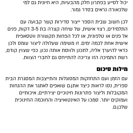
יכול לסייע בפתרון חלק מהבעיות, היא חיונית גם למי
שלכאורה נראים בסדר גמור.
לכן חשוב שבית הספר ייצור סדירות קשר קבועה עם
התלמידים, רצוי אישית, של שיחה קצרה בת 3-5 דקות, פנים
אל פנים או טלפונית, או לכל הפחות תקשורת ווטסאפית
אישית אחת לכמה ימים. זו משימה שעלולה ליצור עומס ולכן
כדאי להיערך אליה, לתכנן ולווסת אותה נכון. כפי שצוין קודם,
רשת התמיכה הזו צריכה להתייחס גם לחברי הצוות.
מילות סיכום
עם הזמן ועם התחזקות המסוגלות והתייצבות המסגרת הבית
ספרית, נסו לראות כיצד אתן.ם שואפים לאתגר את ההנחות
המקובלות וליצור פתרונות חינוכיים יצירתיים, איכותיים
ועמוקים יותר. סמכו על האינטואיציה והחוכמה החינוכית
שלכן.ם.