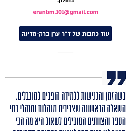
בחולון.
eranbm.101@gmail.com
עוד כתבות של ד"ר ערן ברק-מדינה
כשהזמן והנגישות ללמידה הופכים למוגבלים,
השאלה הראשונה שצריכים מנהלות ומנהלי בתי
הספר והצוותים המובילים לשאול היא מה הכי