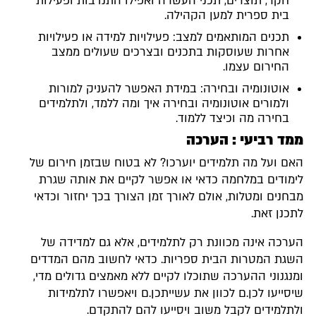
חקר, תוצרים, תכני העשרה ואפילו התנדבות ופעילות
בית ספרית למען הקהילה.
תכנים המותאמים למצב: פעילויות למידה או פעילויות
אחרות שעוסקות בתכנים ובצרכים שעולים ממצב
החירום עצמו.
אוטונומיה ובחירה: במידת האפשר להעניק למורות
ולמורים אוטונומיה ובחירה איך ומה ללמד, ולתלמידים
בחירה מה וכיצד ללמוד.
ממד רביעי : הערכה
האם ועל מה תלמידים יוערכו? לא בטוח שבזמן חירום של
לימודים במלחמה כדאי או אפשר לקיים את אותה שגרת
מבחנים ומטלות, אולם לאורך זמן הצורך בכך יחזור וכדאי
לתכנן זאת.
הערכה אינה מכוונת רק לתלמידים, אלא גם למדידה של
השגת המטרות הבית ספריות. כדאי לחשוב מהם המדדים
ומנגנוני ההערכה שתוכלו לקיים ללא מאמצים גדולים מדי,
שיסייעו לכן.ם לכוון את עשייתכן.ם ויאפשרו לתלמידות
ולתלמידים לקבל משוב ויסייעו להם להתקדם.