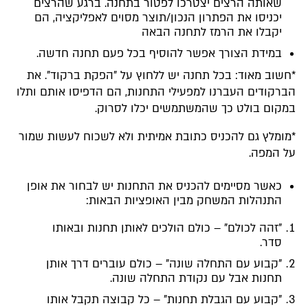
שאותה הרצים יצטרכו לפטור בתחנה. ברגע שהרצים
יכניסו את הפתרון הנכון/תוצר מסוים לאפליקציה, הם
יקבלו את הרמז לתחנה הבאה
במידת הצורך אפשר להוסיף בכל פעם תחנה חדשה.
*חשוב מאוד: בכל תחנה יש ללחוץ על "הפקת ברקוד". את
הברקודים העברנו למפעילי התחנות, הם הדפיסו אותם ותלו
במקום בולט כך שהמשתמשים יכלו לסרוק.
*מומלץ גם להכניס כתובת אמיתית ולא לשכוח לעשות שמור
על המפה.
כאשר מסיימים להכניס את התחנות יש לבחור את אופן
התנהלות המשחק מבין האופציות הבאות:
"זהה לכולם" – כולם הולכים לאותן תחנות ובאותו
סדר.
"קבוע עם התחלה שונה" – כולם עוברים דרך אותן
תחנות אבל עם נקודת התחלה שונה.
"קבוע עם הגבלת תחנות" – כל קבוצה תקבל אותו