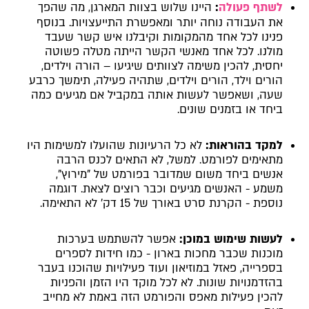
לשתף פעולה
:
היינו שלוש בצוות המארגן, מה שהפך
את העבודה נוחה יותר ומאפשרת התייעצויות. בנוסף
פנינו לכל אחד מהמקומות וקיבלנו איש קשר שעבד
מולנו. לכל אחד מאנשי הקשר הייתה מטלה פשוטה
יחסית, להכין משימה לצוותים שיגיעו – הורה וילדים,
הורים וילד, הורים וילדים, שתהיה פעילה, תימשך כרבע
שעה, ושאפשר לעשות אותה במקביל אם מגיעים כמה
ביחד או בזמנים שונים.
למקד בהוראות:
לא כל הרעיונות שהועלו למשימות היו
מתאימים לפורמט. למשל, לא התאים לכנס הרבה
אנשים ביחד משום שמדובר בפורמט של "מירוץ",
משמע - האנשים מגיעים וכבר רוצים לצאת. דוגמה
נוספת - הקרנת סרט באורך של 15 דק' לא התאימה.
לעשות שימוש במוכן:
אפשר להשתמש בערכות
מוכנות שכבר מחכות בארון - כמו חידות לספרים
בספרייה, פאזל במוזיאון ועוד פעילויות שהוכנו בעבר
בהזדמנויות שונות. לא לכל מוקד היו הזמן והפניות
להכין פעילות מאפס והפורמט הזה באמת לא מחייב