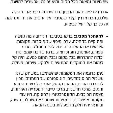
שמצוינות נמצאת בכל מקום והיא זמינה ואפשרית להשגה.
אם תרצו ליישם את הרעיון גם בשכונה, בעיר או בקהילה
שלכם, הכנו מדריך קצר שמסביר איך עושים את זה, וגם למה
זה כל כך קל ויעיל לביצוע.
להסתכל מסביב:
בדקו בסביבה הקרובה מה נעשה
ומה קיים בקהילה. ערכו מיפוי של מוסדות, מקומות,
אירועים או הפעלות. זה יכול להיות מתנ"ס, מרכז
ספורט, אומנות, חוג וכדומה. ברגע שהבנו שמצוינות
יכולה להתרחש בכל מקום ובכל תחום כמעט, היה קל
לזהות את המוקדים המתאימים ולבקש שיתופי פעולה.
ניתן כדוגמה את המקומות שהשתלבו במשחק שלנו:
אשכול הפיס למדעים, חוג ספורט של המתנ"ס, מכון
להדרכת הורים, מוזיאון קסטל, אתר של רשות הטבע
והגנים, מרכז חדשנות, מרכז סייבר, הספרייה העירונית,
מצפה הכוכבים, הקונסרבטוריון למוזיקה. היו עוד
מקומות אפשריים, שמסיבות שונות לא השתלבו השנה,
ובוודאי יהיו חלק מהפעילות בשנה הבאה.