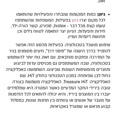
זאת.
גיוון:
כמות המקומות שנבחרו והפעילויות שהותאמו
לכל מקום יצרו
גיוון
בפעילות. המשפחות שהשתתפו
טעמו קצת מכל דבר - אומנות, ספורט, קשר הורה-ילד,
חידות והפעלות. הגיוון יצר התאמה לטווח גילים וכן
תחושת דינמיות ועניין.
שימוש מושכל בטכנולוגיה: בפעילות מהסוג הזה אפשר
להתנייד בדרך הישנה של "סימני דרך", חיצים מסומנים בגיר
על המדרכה ופתקים מוחבאים. עם זאת, נוח יותר להשתמש
בטכנולוגיה, שבה המשתתפים גם מכניסים עדות לביצוע
ותוצרים מהמשימות השונות שביצעו. השתמשנו באפליקציה
כחול-לבן שפותחה במכון הטכנולוגי בחולון HiT. שם
האפליקציה: Treasure HiT. האפליקציה משמשת בצורה
טובה בירידי החקר המדעיים כאשר המטרה היא שתלמידים
יעברו בין המוצגים ביריד, והיא יכולה להתאים לכל הזדמנות
של מעבר של אנשים או צוותים בין תחנות שונות, במסלול
קבוע מראש או שמוגרל באקראיות.