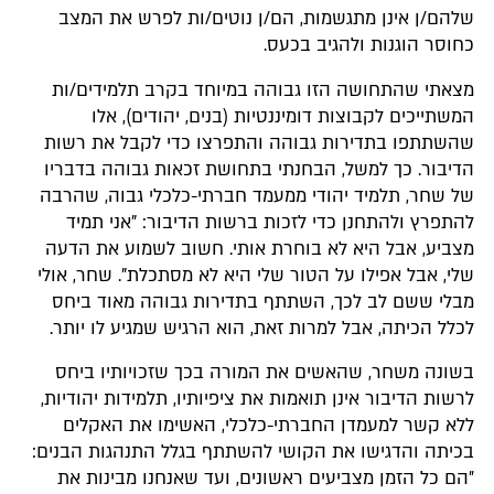
שלהם/ן אינן מתגשמות, הם/ן נוטים/ות לפרש את המצב
כחוסר הוגנות ולהגיב בכעס.
מצאתי שהתחושה הזו גבוהה במיוחד בקרב תלמידים/ות
המשתייכים לקבוצות דומיננטיות (בנים, יהודים), אלו
שהשתתפו בתדירות גבוהה והתפרצו כדי לקבל את רשות
הדיבור. כך למשל, הבחנתי בתחושת זכאות גבוהה בדבריו
של שחר, תלמיד יהודי ממעמד חברתי-כלכלי גבוה, שהרבה
להתפרץ ולהתחנן כדי לזכות ברשות הדיבור: "אני תמיד
מצביע, אבל היא לא בוחרת אותי. חשוב לשמוע את הדעה
שלי, אבל אפילו על הטור שלי היא לא מסתכלת". שחר, אולי
מבלי ששם לב לכך, השתתף בתדירות גבוהה מאוד ביחס
לכלל הכיתה, אבל למרות זאת, הוא הרגיש שמגיע לו יותר.
בשונה משחר, שהאשים את המורה בכך שזכויותיו ביחס
לרשות הדיבור אינן תואמות את ציפיותיו, תלמידות יהודיות,
ללא קשר למעמדן החברתי-כלכלי, האשימו את האקלים
בכיתה והדגישו את הקושי להשתתף בגלל התנהגות הבנים:
״הם כל הזמן מצביעים ראשונים, ועד שאנחנו מבינות את