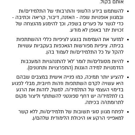
אותם בקול.
להשתמש בידע הלשוני והתרבותי של התלמידים/ות
ובמגוון אופנויות שפה - האזנה, דיבור, קריאה וכתיבה -
כדי לגשר על פערים בשפה, וכך להימנע מהנצחה של
זכויות יתר באופן לא מודע.
למזער את העמימות בנוגע לציפיות כללי ההשתתפות
בכיתה. ציפיות מפורשות הנאכפות בעקביות עשויות
להקל על כל התלמידים/ות לעמוד בהן.
להיות מסוגלים/ות לומר 'לא' להתנהגויות המעכבות
הזדמנויות למידה הוגנות (התפרצויות ותחנונים).
להציע יותר תמיכה, כמו פנייה אישית במצבים שבהם
היא עשויה לקדם השתתפות וזהות חיובית, מבלי לפגוע
בדימוי העצמי של התלמיד/ה. למשל, לזהות את הרגע
בו לתלמיד/ה יש דחף ספונטני להשתתף וליצור מקום
לתרומתו/ה בכיתה.
לפתח מגוון סוגי תשובות של תלמידים/ות, ללא קשר
למאפייני הרקע או היכולת הלימודית שלהם/ן.