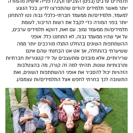
תלמידים ערבים (בנים) הצביעו וקיבלו פנייה אישית מהמורה
יותר מאשר תלמידים יהודים שהתפרצו לדיון. בכל הנוגע
למעמד, תלמידים/ות ממעמד חברתי-כלכלי גבוה נטו להתחנן
יותר בפני המורה כדי לקבל את רשות הדיבור, לעומת
תלמידים/ות ממעמד נמוך. עם זאת, דווקא תלמידים ערבים,
על אף שהיו ממעמד גבוה, לא התחננו כלל. אופני
ההשתתפות השונים בהחלט התגלו מורכבים יותר ממה
ששיערתי בהתחלה, אך אט אט הבחנתי שהם אינם
שרירותיים, אלא מובנים ומתעצבים על ידי קטגוריות חברתיות
ותרבותיות שונות. תהיתי למה זה קורה, מה בהצטלבות
הזהויות יכול להסביר את אופני ההשתתפות השונים, ואת
התשובה לכך בחרתי לחפש אצל התלמידים/ות עצמם/ן.