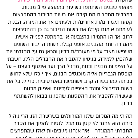
שחקרתי
במסגרת התוכנית לקידום דיאלוג לימודי פורה,
מצאתי שבנים השתתפו בשיעור בממוצע פי 3 מבנות.
במרבית המקרים הם קיבלו את רשות הדיבור בהתפרצות,
קטעו תלמידים/ות אחרים/ות ולעיתים אף את המורה. הבנות
לעומתם אומנם קיבלו את רשות הדיבור גם כן בהתפרצות
לרוב, אך הן התמידו בהצבעה או בהמתנה לפנייה אישית
מהמורה יותר מהבנים. אופני קבלת רשות הדיבור השונים
השפיעו מאוד על מי מעורב/ת בדיון ומכאן גם על ההזדמנויות
שלהם/ן ללמידה. בניסיון להסביר את ההבדלים הללו, חשבתי
על הציפיות מבנים ובנות, מהגיל הרך ועד אינסוף בעצם – על
קופסת הגבריות אליה מוכנסים הבנים, איך יוכלו שלא לחוש
בכיתה כמו בשדה קרב וישתמשו באסרטיביות כדי לקבל את
רשות הדיבור? ומנגד הציפייה לעדינות ואיפוק מבנות
שעשויה להסביר את ההססנות שהפגינו בבואן להשתתף
בדיון.
תהיתי מה המקום שלנו המורות/ים בשרשרת הזו, הרי ניהול
כיתה הוא אתגר לא קטן גם מבלי לנסות להפוך את הסדר
החברתי הממוגדר – איך אנחנו מגיבים/ות לאלו שמתפרצים