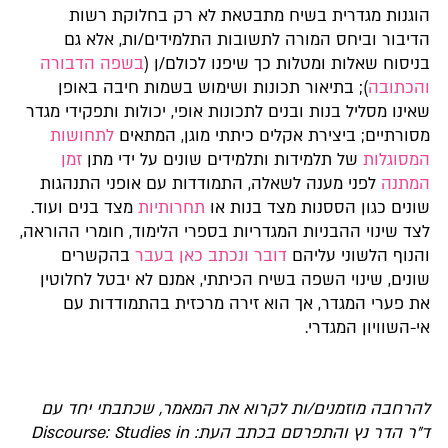
הוגנות מגדרית בשיח מתבטאת לא רק בחלוקת רשות
הדיבור וביחס המורה לתשובות התלמידים/ות, אלא גם
בניסוח שאלות ומטלות כך שיפנו לכולם/ן (
בשפה הדבורה
והכתובה
); בתיאור תכונות ושימוש בשמות חיבה באופן
שאינו מסליל בנות ובנים לתכונות אופי, יכולות ותפקידי מגדר
מסורתיים; ביצירת אקלים כיתתי מוגן, המתאים
לתחושות
המסוגלות
של תלמידות ותלמידים שונים על ידי מתן
זמן
המתנה
לפני מענה לשאלה, התמודדות עם אופני התנהגות
שונים כגון הססנות מצד בנות או
תחרותיות
מצד בנים ועוד.
לצד שינוי ההבניות המגדריות בספרי הלימוד, חומרי ההוראה,
והנוף הלשוני עליהם
דובר ונכתב כאן בעבר
בהקשרים
שונים, שינוי השפה בשיח הכיתתי, אמנם לא יבטל לחלוטין
את פערי המגדר, אך הוא זירה מרכזית בהתמודדות עם
אי-השוויון המגדרי.
להרחבה מוזמנים/ות לקרוא את המאמר, שכתבתי יחד עם
ד״ר הדר נץ והתפרסם בכתב העת: Discourse: Studies in