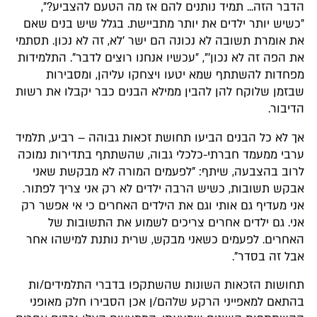
הדבר הזה... תמיד נותנים להם אז מה הטעם להצביע?״,
״כשיש יותר ילדים את יותר מתביישת. בגלל שיש בנים שאם
את אומרת תשובה לא נכונה הם ישר 'לא, זה לא נכון. תסתמי
את הפה זה לא נכון'״, ״עכשיו אנחנו רוצים לדבר". התלמידות
מפחדות להשתתף שמא יטעו ויצחקו עליהן, ומסבירות
שבזמן שלוקח להן להבין ממילא הבנים כבר יקבלו את רשות
הדיבור.
אך לא כל הבנים הביעו תחושת זכאות גבוהה – רביע, תלמיד
ערבי ממעמד חברתי-כלכלי גבוה, שהשתתף בתדירות נמוכה
לרוב בהצבעה, שיתף: "לפעמים המורה לא מבקשת שאני
אבקש תשובות, כשיש הרבה ילדים לא רק אני צריך לפתור.
אני מעדיף גם אותי וגם את הילדים האחרים כי אי אפשר רק
אני. גם ילדים אחרים צריכים לשמוע את התשובות של
האחרים. לפעמים כשאני מבקש, שרית נותנת למישהו אחר
אבל זה בסדר".
תחושות הזכאות השונות שהשתקפו בדברי התלמידים/ות
בהתאם למאפייני הרקע שלהם/ן אכן הסבירו חלק מאופני