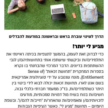
הדרך לשינוי עוברת בראש ובראשונה במודעות להבדלים
מגיע לי יותר!
כדי לבדוק זאת לעומק, בהמשך לתצפיות בכיתה ראיינתי את
התלמידים/ות וביקשתי שישתפו אותי בתחושותיהם/ן לגבי
ההשתתפות בדיונים. הדבר המרכזי שהבחנתי בו נקרא
בספרות המחקרית ״תחושת זכאות״ (Sense of
Entitlement), מונח שנטבע על ידי סוציולוגית אמריקאית
בשם אנט לארו. תחושת זכאות יכולה לבוא לידי ביטוי בין
היתר כשתלמידים/ות, בד״כ ממעמד חברתי-כלכלי גבוה,
חשים/ות בנוח בשיח מול דמויות סמכותיות, מודעים
לזכויותיהם/ן ומאמינים/ות שהאחר/ת ״חייב/ת להם/ן״. ובשפת
היומיום – תחושת ״מגיע לי״. כאשר הציפיות הגבוהות