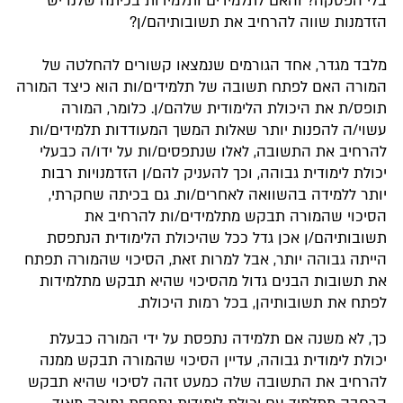
בלי הפסקה? והאם לתלמידים ותלמידות בכיתה שלנו יש
הזדמנות שווה להרחיב את תשובותיהם/ן?
מלבד מגדר, אחד הגורמים שנמצאו קשורים להחלטה של
המורה האם לפתח תשובה של תלמידים/ות הוא כיצד המורה
תופס/ת את היכולת הלימודית שלהם/ן. כלומר, המורה
עשוי/ה להפנות יותר שאלות המשך המעודדות תלמידים/ות
להרחיב את התשובה, לאלו שנתפסים/ות על ידו/ה כבעלי
יכולת לימודית גבוהה, וכך להעניק להם/ן הזדמנויות רבות
יותר ללמידה בהשוואה לאחרים/ות. גם בכיתה שחקרתי,
הסיכוי שהמורה תבקש מתלמידים/ות להרחיב את
תשובותיהם/ן אכן גדל ככל שהיכולת הלימודית הנתפסת
הייתה גבוהה יותר, אבל למרות זאת, הסיכוי שהמורה תפתח
את תשובות הבנים גדול מהסיכוי שהיא תבקש מתלמידות
לפתח את תשובותיהן, בכל רמות היכולת.
כך, לא משנה אם תלמידה נתפסת על ידי המורה כבעלת
יכולת לימודית גבוהה, עדיין הסיכוי שהמורה תבקש ממנה
להרחיב את התשובה שלה כמעט זהה לסיכוי שהיא תבקש