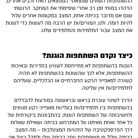
ההשתתפות השונים שמצאתי. הממצאים האלו ורבים אחרים,
הדהדו במוחי זמן רב אחרי שסיימתי את המחקר. הרגשתי
שגם אם מדובר בכיתה אחת, המצב במקומות אחרים עלול
להיות דומה. ולנו, המורים/ות יש הרבה מה לעשות כדי לשנות
את המצב עבור התלמידות והתלמידים שלנו.
כיצד נקדם השתתפות הוגנת?
הוגנות בהשתתפות לא מתייחסת לשוויון בתדירות ובאיכות
ההשתתפות, אלא לכך שהשונות בהשתתפות לא תהיה
קשורה למאפייני הרקע החברתיים או הכלכליים, שעליהם
לתלמידים/ות אין שליטה.
הדרך לשינוי עוברת בראש ובראשונה במודעות להבדלים
בהשתתפות בין תלמידים/ות בעלי/ות מאפייני רקע מגוונים
ולחשיבותה של השתתפות הוגנת; בהתבוננות ביקורתית של
כל אחד ואחת מאיתנו על המתרחש בכיתה ושאילת שאלות
דרך הפרספקטיבה של הזהויות המצטלבות – מה המצב
בכיתה שלי? מי משתתפ/ת יותר בכיתה שלי ולמה? כיצד אני