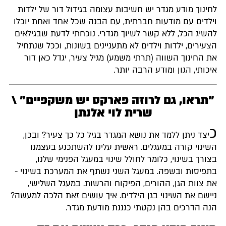
לחינוך מודע מגדר יש חשיבות עצומה בגידול דור של ילדות
וילדים עם מודעות חברתית, עם הבנה שכל אחד ואחת יוכלו
להשיג הכל, ללא קשר לשיוך מגדרי. נוכחתי לדעת שבגילאים
הצעירים, ילדות וילדים לא מתעניינים בשונות, וככל שנתחיל
את החינוך השווה (תרתי משמע) מגיל צעיר, יגדל כאן דור
איכותי, הגון ומודע הרבה יותר.
"תראו, גם לרוזה פארקס יש משקפיים" \
שרית לוי אלנתן
כ
יצד ניתן ללמד את נושא המגדר בגיל כל כך צעיר? ובכן,
השינוי קורה במעגלים. ראשית עלינו להשתכנע בעצמנו
בצורך בשינוי, כלומר לחולל שינוי במעגל הפנימי שלנו,
בתפיסות ובשפה. במעגל השני נשתף את המערכת בשינוי -
את צוות הגן, ההורים, הפיקוח והרשות. במעגל השלישי,
ניישם את השינוי בגן הילדים. איך עושים זאת הלכה למעשה?
הנה הדרכים בהן נקטתי כגננת מודעת מגדר.