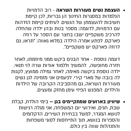
העצמת נשים מעוררות השראה
- רוב הדמויות
הנלמדות במסגרות החינוך הן גבריות, לכן קיימת
חשיבות להעצמתן של הנשים. לעיתים קיימת הזדהות
עם הדמויות, לדוגמה: מספר בנות ובהן ילדה שהחלה
להרכיב משקפיים ישבו בחצר עם הספר על רוזה
פארקס. לפתע אמרה הילדה במלוא גאווה: "תראו, גם
לרוזה פארקס יש משקפיים".
דוגמה נוספת - אחד הבנים ביקש ממני מיוזמתו, לאחר
חזרה מחופשה, להמשיך וללמוד אודות שרה לוי תנאי.
ילדה נוספת ביקשה מאימה, לאחר גמילה ממוצץ, לקנות
לה בובה של מארי קירי. לפעמים אני מזמינה לגן נשים
מעוררות השראה, גם מהסביבה הקרובה של הילדות
והילדים. המפגש הפיזי עימן מחזק ומעצים.
שיוויון בארועים שמתקיימים בגן –
בימי הולדת, קבלת
שבת, חגים, ואירועי יום המשפחה, אני מגלה רגישות
לנושא המגדר, למשל בבחירת השירים, הדקלומים
והספרות בנושא, תוך התייחסות לסוגי משפחות
והתנהלות שווה בין כולם.