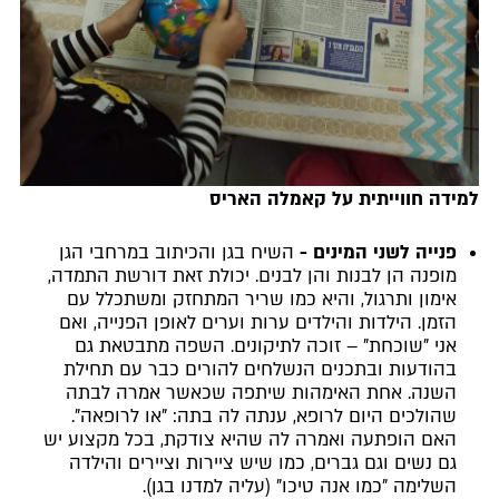
למידה חווייתית על קאמלה האריס
פנייה לשני המינים -
השיח בגן והכיתוב במרחבי הגן
מופנה הן לבנות והן לבנים. יכולת זאת דורשת התמדה,
אימון ותרגול, והיא כמו שריר המתחזק ומשתכלל עם
הזמן. הילדות והילדים ערות וערים לאופן הפנייה, ואם
אני "שוכחת" – זוכה לתיקונים. השפה מתבטאת גם
בהודעות ובתכנים הנשלחים להורים כבר עם תחילת
השנה. אחת האימהות שיתפה שכאשר אמרה לבתה
שהולכים היום לרופא, ענתה לה בתה: "או לרופאה".
האם הופתעה ואמרה לה שהיא צודקת, בכל מקצוע יש
גם נשים וגם גברים, כמו שיש ציירות וציירים והילדה
השלימה "כמו אנה טיכו" (עליה למדנו בגן).