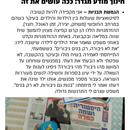
חינוך מודע מגדר: ככה עושים את זה
הגמשת תבניות –
אני מקפידה להיות קשובה
לסיטואציות שעולות בין הילדות והילדים. בעיקר כשהם
במרחב החופשי (משחק, יצירה, זמן האוכל, חצר).
ההזדמנויות הללו הן קרש קפיצה מצוין להמשך שיח
שווה במליאה ובקבוצה. באחת ההזדמנויות נקלט
באוזני משפט שאמר אחד הילדים לילדה שישבה לידו:
"את לא גיבורה, רק בנים גיבורים". כששמעתי,
התייחסתי לאמירה בשיח מולו ובעיקר בהקשבה, לא
שפטתי ולא הבעתי את דעתי. במפגשים שוחחנו על
המושג מהו גיבור? מהי גיבורה? ניסינו לענות על
השאלה על ידי עיון בספרות וחשיפה לנשים מעוררות
השראה. כעבור מספר מפגשים, אותו ילד שינה את
דעתו ואמר לי מיוזמתו: "בנות גם גיבורות, לא רק בנים".
משפט שגרם לי התרגשות גדולה.