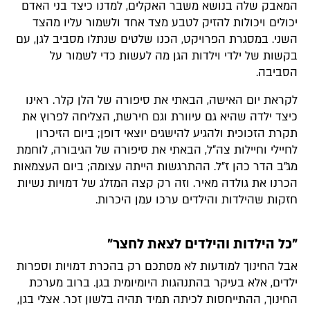
המאבק שלה בנושא משבר האקלים, למדנו כיצד בני האדם
יכולים ויכולות להזיק לטבע מצד אחד ולשמור עליו מהצד
השני. במסגרת הפרויקט, הכנו שלטים שנתלו מסביב לגן, עם
בקשות של ילדי וילדות הגן מה לעשות כדי לשמור על
הסביבה.
לקראת יום האישה, הבאתי את סיפורה של הלן קלר. ראינו
כיצד ילדה שהיא גם עיוורת וגם חירשת, הצליחה לפרוץ את
תקרת הזכוכית ולהגיע להישגים יוצאי דופן; ביום הזיכרון
לחיילי וחיילות צה"ל, הבאתי את סיפורה של הגיבורה, לוחמת
מג"ב הדר כהן ז"ל. ההתרגשות הייתה עצומה; ביום העצמאות
הכרנו את גולדה מאיר. וזה רק קצה המזלג של דמויות נשיות
חזקות שהילדות והילדים ערכו עמן היכרות.
"כל הילדות והילדים לצאת לחצר"
אבל החינוך למודעות לא מסתכם רק בהכרת דמויות וספרות
ילדים, אלא בעיקר בהתנהגות היומיומית בגן. ברוב מערכת
החינוך, ההתייחסות לכיתה תמיד תהיה בלשון זכר. אצלי בגן,