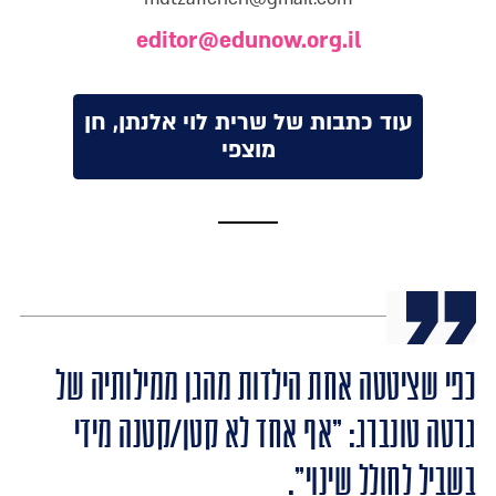
editor@edunow.org.il
עוד כתבות של שרית לוי אלנתן, חן
מוצפי
כפי שציטטה אחת הילדות מהגן ממילותיה של
גרטה טונברג: "אף אחד לא קטן/קטנה מידי
בשביל לחולל שינוי".