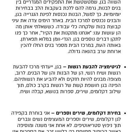
השווה בגן, שמטשטשת את התפקידים המגדריים בין
בנים לבנות, גרמה להם ללכת בעקבות הלב בבחירות
יומיומיות. כך למשל, הבנות נכנסות לפינת הנגרייה בגן,
והבנים נכנסים למרכז הבית. באחד הימים צדה את עיני
קבוצת בנות שלקחה כלי עבודה. כששאלתי אותן מה
הן עושות ענו: "אנחנו מתקנות את הקיר", אחר כך פנו
לתקן דברים נוספים בגן. הנדי-וומן במלוא תפארתן.
באותה העת, במרכז הבית מספר בנים החלו להכין
ארוחת ערב בהנאה גדולה.
לגיטימציה להבעת רגשות –
בגן, ייעדתי מרכז להבעת
רגשות ושיח רגשי, הן של הבנות והן של הבנים. לרוב,
מצופה מבנים להיות חזקים ולא להביע את רגשותיהם.
הפינה בגן חושפת קשת של רגשות בקרב כולם, תוך
שילוב דקלומים, שירים, ספרות בנושא, קבלה ושיח.
בחירת דקלומים, שירים וספרים –
אני בוחרת בקפידה
לגן דקלומים, שירים וספרים המעצימים נשים וגברים
תוך ניפוץ סטריאוטיפים. לא אחת אני משנה ומוסיפה
כאשר הכיתוב מתייחס רק בלשון זכר. את הספרות אני