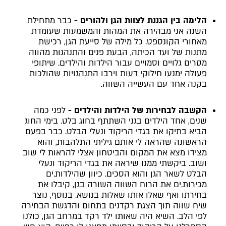
הלימה בין הגננת לצוות הגן ולהורים -
כבר מתחילת
השנה אני מבהירה את המהות והמשמעות שעומדת
מאחורי הקונספט. כל מילה של סייעת הגן, רכישת
מתנות של ועד הכיתה, הבעת פנים והתנהגות מהווה
מסרים גלויים וסמויים עבור הילדות והילדים. שיתופי
פעולה ימנעו חילוקי דעות וירבו התנהגויות שהולכות
בקנה אחד עם העשייה השווה.
הקשבה לבחירות של הילדות והילדים -
לפני כמה
שנים, אחד הילדים בגני השתתף בחוג בלט. בימי החוג
הביא בתיקו את בגדי הריקוד ונעלי הבלט. כבר בפעם
הראשונה שהראה לי אותם גיליתי התלהבות, והוא
מצידו מצא את המקום והביטחון אצלי להראות לי שוב
ושוב. ביקשתי ממנו שיראה את בגדי הריקוד ונעלי
הבלט לשאר הגן והוא הסכים. כיוון שהילדות.ים
מכירות.ים את הרוח השווה השורה בגן, קיבלו את
בחירתו ואף שאלו אותו שאלות בנושא. בנוסף, נוצר
שיח שווה תוך הצגת רקדנים בתחום והדגשת הבחירה
לפי הלב. השיא היה שאותו ילד רקד במרחב הגן, כולנו