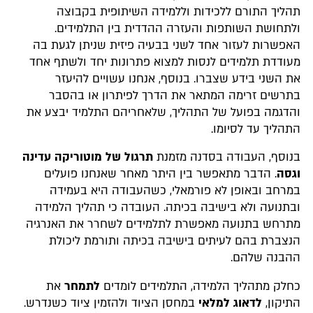
תהליך התורם ללכידות וללמידה השיתופית בקבוצה
ולתחושת השותפות והעזרה ההדדית בין התלמידים.
האפשרות לעזור אחד לשני בבעיה פיזית שניתן לגעת בה
מעודדת תלמידים לנסות למצוא פתרונות יחד ולשתף אחד
את השני בידע שצברו. בנוסף, אנחנו עשויים להיעזר
בתרשים זרימה המתאר את הדרך לפיתרון או בהסבר
והדגמה בפועל של התהליך, שלאחריהם התלמיד יבצע את
התהליך עד לסיומו.
בנוסף, העבודה בסדנה מזמנת
תרגול של מוטוריקה עדינה
וגסה
. הדבר מתאפשר בין היתר מאחר שאנחנו פועלים
במרחב ובאופן לא פורמאלי, כשהעבודה היא בעמידה
ובתנועה ולא בישיבה בכיתה. העובדה כי תהליך הלמידה
מתרחש בתנועה מאפשרת לתלמידים לשחרר את האנרגיה
הנצברת בהם לעיתים בישיבה בכיתה ותורמת ליכולת
ההבנה שלהם.
כחלק מתהליך הלמידה, התלמידים לומדים
לתמחר
את
התיקון,
לדאוג למלאי
במחסן הציוד ולהזמין ציוד כשנדרש.