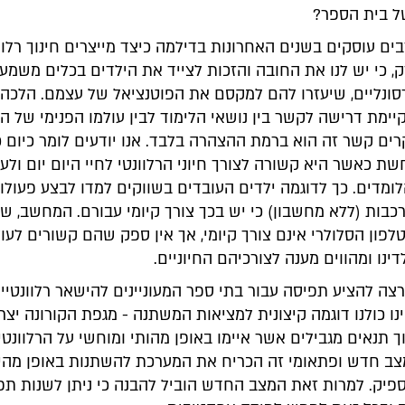
ל בית הספר?
בים עוסקים בשנים האחרונות בדילמה כיצד מייצרים חינוך רלוונ
ק, כי יש לנו את החובה והזכות לצייד את הילדים בכלים משמעו
פרסונליים, שיעזרו להם למקסם את הפוטנציאל של עצמם. הלכה
ימת דרישה לקשר בין נושאי הלימוד לבין עולמו הפנימי של הי
ים קשר זה הוא ברמת ההצהרה בלבד. אנו יודעים לומר כיום כ
 כאשר היא קשורה לצורך חיוני הרלוונטי לחיי היום יום ולע
ומדים. כך לדוגמה ילדים העובדים בשווקים למדו לבצע פעולו
כבות (ללא מחשבון) כי יש בכך צורך קיומי עבורם. המחשב, ש
טלפון הסלולרי אינם צורך קיומי, אך אין ספק שהם קשורים לעו
דינו ומהווים מענה לצורכיהם החיוניים.
צה להציע תפיסה עבור בתי ספר המעוניינים להישאר רלוונטיי
נו כולנו דוגמה קיצונית למציאות המשתנה - מגפת הקורונה יצר
 תנאים מגבילים אשר איימו באופן מהותי ומוחשי על הרלוונטי
צב חדש ופתאומי זה הכריח את המערכת להשתנות באופן מהיר,
פיק. למרות זאת המצב החדש הוביל להבנה כי ניתן לשנות תפי