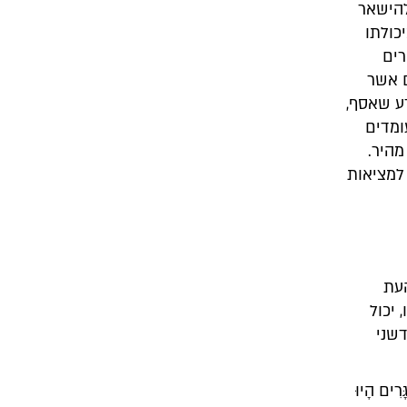
להישאר
כולתו
רים
ם אשר
דע שאסף,
ומדים
מהיר.
 למציאות
עת
יכול
שני
ים הָיוּ