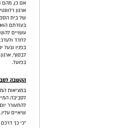
אם כן, מהם 
ארגון רלוונט
של בית הספר
בעזרתם הוא 
עשויים להשפי
לחדד ולעדכן 
בפניו ובעל י
לבסוף, ארגון
בפועל.
הקשבה לסבי
במציאות המת
לסביבה המייד
להתעורר יום
שיאיים עליו.
"כי כך דרכם של