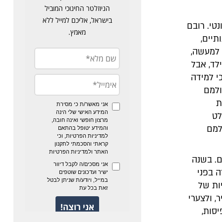
טי. רובם
תיים,
 למעשה,
לד, אבל
י למידה
ולמם
ת
לט
למם
ם. בשנה
ה בפני
ות של
 ולצערי
סות,