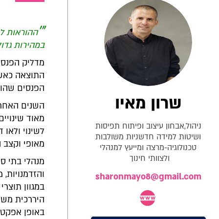
"'
ההוראות לא
במהירות גדולה
מדליק הפנסי
התוצאה כאשר
הפנסים שהורא
שרון מאיו
השנים האחרו
מאוד שינויים
ניהול,אבחון עיצוב ופיתוח תפיסות
לשינוי ולאו 
ושיטות למידה חדשניות משולבות
מאופי וקצב ה
טכנולוגיה-מרצה ומייעץ למנהלי
ולצוותי חינוך
מנהלי בתי ס
והזדמנויות,
sharonmayo8@gmail.com
במגוון תוצרי
היררכית משו
באופן אפקטי