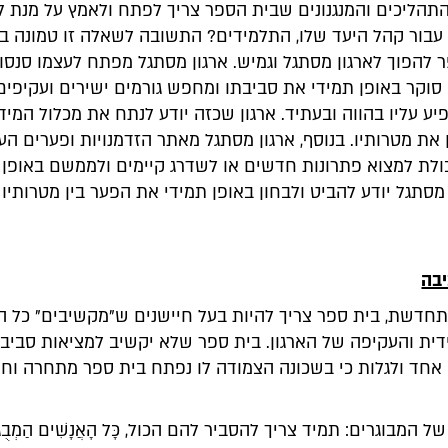
התהליכים והמנגנונים שבית הספר צריך לפתח ולאמץ על מנת 
י עבור קהל היעד שלו, התלמידים? התשובה לשאלה זו טמונה בי
 להפוך לארגון מסתגל וגמיש. ארגון מסתגל מפתח לעצמו סנסו
סוקר באופן תמידי את סביבתו ומחפש גורמים ישירים ועקיפי
ע עליו בהווה ובעתיד. ארגון שכזה יודע לנתח את מכלול המי
את מטרותיו. בנוסף, ארגון מסתגל מאתר הזדמנויות ופערים הע
כולת למצוא פתרונות חדשים או לשדרג קיימים ולממשם באופן 
 מסתגל יודע להביט ולבחון באופן תמידי את הפער בין מטרותיו
בה
חדשת, בית ספר צריך להיות בעל חיישנים ש"מקשיבים" כל ה
ית והעקיפה של הארגון. בית ספר שלא יקשיב למציאות סביבו, 
 אחד ולגלות כי בשכונה הצמודה לו נפתח בית ספר מתחרה וחד
 המבוגרים: תמיד צריך להסביר להם הכול, כָּל הָאֲנָשִׁים הַמְבֻגָּרִ