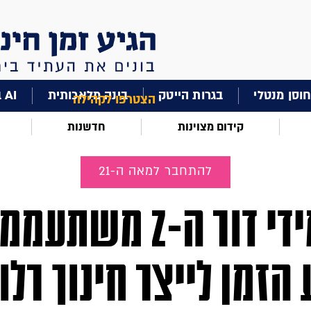
וסן מנטלי
בגרות הייטק
בינה מלאכותית
AI בחינוך
הצטרפו לקהילה
קידום מצוינות
חדשנות
להתחבר למאה ה-21
תלמידי דור ה-Z משת
הזמן לייצר חינוך רלו