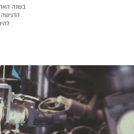
בשנה האחרו
הדגישה א
להית