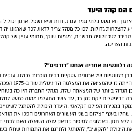
 הם קהל היעד
ארגון הוא מסע בלתי נגמר עם נקודות שיא ושפל. ארגון יכול לה
ע להצלחות גדולות. לכן כל מנהל צריך לדאוג לכך שארגונו יהיה
ביבו: לטכנולוגיה חדשנית, "מגמות שוק", תחומי עניין של קהל 
בות הצריכה.
 רלוונטיות אחריה אנחנו "רודפים"?
דן רלוונטיות של ארגונים עסקיים רבים מוכרות לכולנו. ענקית 
קודאק אשר הייתה זו שהמציאה את המצ
ן הגדול ביותר של המצאתה שלה. מנהלי החברה היו כה בטוחי
ה הדיגיטלית ייקח זמן רב, עד אשר התעלמו ממנה כמעט לחלוט
מקד במכירת הפילם הקלאסי. היעדר היכולת להסתגל לשינויים
שחלו בענף הצילום בשני העשורים האחרונים הפכו את קודאק
 ללא חזון. באנלוגיה לסיפור קודאק עולה השאלה האם לבתי ה
ת היכולת "להקשיב", להסתגל ולתרגם את התמורות שחלו בעו