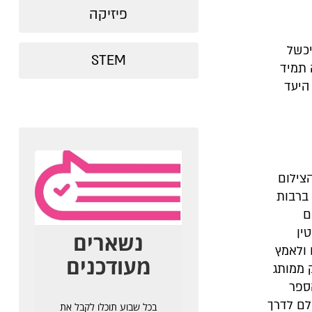
פיזיקה
יכשל
STEM
 תמיד
היעד
הצילום
למה הדיגיטלית עוד ב-1975 הפכה ברבות
ם
ין
 ולאמץ
 ממותג
ספר
לם לדרך