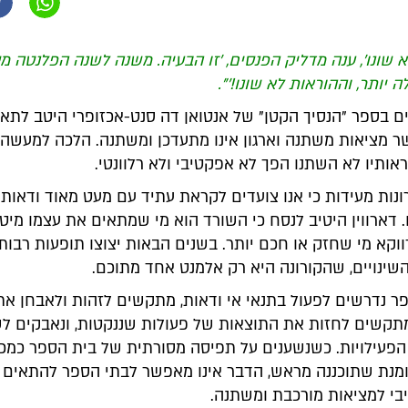
 שונו', ענה מדליק הפנסים, 'זו הבעיה. משנה לשנה הפלנטה 
 יותר, וההוראות לא שונו!'".
ם בספר "הנסיך הקטן" של אנטואן דה סנט-אכזופרי היטב לתאר
 מציאות משתנה וארגון אינו מתעדכן ומשתנה. הלכה למעשה,
ותיו לא השתנו הפך לא אפקטיבי ולא רלוונטי.
נות מעידות כי אנו צועדים לקראת עתיד עם מעט מאוד ודאות 
. דארווין היטיב לנסח כי השורד הוא מי שמתאים את עצמו מיט
דווקא מי שחזק או חכם יותר. בשנים הבאות יצוצו תופעות רבות
שינויים, שהקורונה היא רק אלמנט אחד מתוכם.
פר נדרשים לפעול בתנאי אי ודאות, מתקשים לזהות ולאבחן את
 מתקשים לחזות את התוצאות של פעולות שננקטות, ונאבקים ל
 הפעילויות. כשנשענים על תפיסה מסורתית של בית הספר כמכו
מנת שתוכננה מראש, הדבר אינו מאפשר לבתי הספר להתאים
בי למציאות מורכבת ומשתנה.