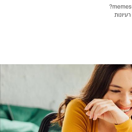
מה עושים כשהתלמידים מציפים את קבוצת הווטסאפ הכיתתית ב-memes?
עיונות