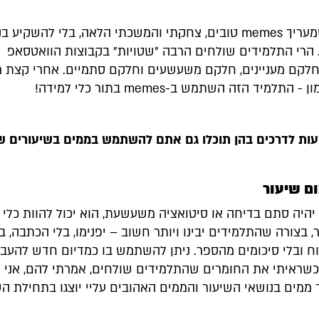
בתור אדם שמעריך memes טובים, צחקתי והמשכתי הלאה, בלי להשקיע
הרי התלמידים שולחים הרבה "שטויות" בקבוצות הוואטסאפ
לקם מעניינים, חלקם משעשעים וחלקם סתמיים. אחרי קצת 
התלמיד הזה השתמש ב-memes בתור כלי למידה!
ות לדרכים בהן תוכלו גם אתם להשתמש בממים בשיעורים ש
היה סתם בדיחה או סיטואציה משעשעת, הוא יכול להוות כלי מ
, בצורה שהתלמידים יבינו ויותר חשוב – יפנימו, בלי הכתבה, בל
 ובלי סיכומים מהספר. ניתן להשתמש בו כמדיום חדש להעב
 כשראיתי את החומרים שהתלמידים שולחים, אמרתי להם, אני ר
ממים בנושאי השיעור והממים האהובים עליי יוצגו בתחילת הש