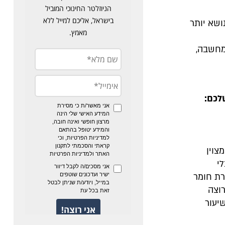
 בנושא יותר
מחשבה,
לכם:
צוין
י
רת חומר
וצה
יעור