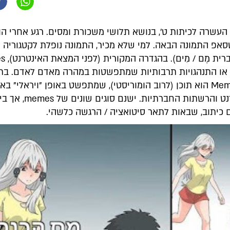
 העשרה לכיתות ט', בנושא תלושי משכורת ומסים. רגע אחרי הו
סאפ התמונה הבאה. למי שלא מכיר, התמונה נופלת לקטגוריה
(בעברית מֶם 
ת או התנהגויות תרבותיות שמתפשטות במהרה מאדם לאדם. בת
האינטרנט, Meme הוא תוכן (לרוב הומוריסטי), שמתפשט באופן "ויראלי" 
רשת האינטרנט והרשתות החברתיות
 כיתוב, שבאות לתאר סיטואציה / הרגשה כלשהי.