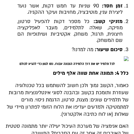
זמן חסד:
90 שניות עד חמש דקות, אשר נועד
ליצירת ענין, מוטיבציה, מחויבות ועיקר ההקניה.
מזניקי קשב:
כל מספר דקות להפעיל סרטון,
מוזיקה, שאלה לתלמידים, מעבר לאפליקציה
חיצונית, תרגול, משחק. אקטיביות ושיתופיות הם
שם המשחק.
סיכום שיעור:
מה למדנו?
לכל תלמיד יש את דרך הלמידה הנכונה עבורו. נסו לגוון כדי להגיע לכולם
כלל 4: תמונה אחת שווה אלף מילים
כאמור, הקשב נמוך ולכן חשוב להשתמש בכל טכנולוגיה
שעוזרת ותומכת בקשב ובהבנה לסוגי אינטליגנציות מרובות
של תלמידים שונים: מצגת, סרטון, הדגמת ניסוי. מורים
למתמטיקה ולמדעים יעדיפו את הלוח הזומי לפתרון מיידי של
שאלות (או לוח כתיבה אלקטרוני).
האם אנימציה של מערכת העיכול יעילה יותר מתמונה סטטית
של האיברים זה אחר זה עם הסברים? התשובה