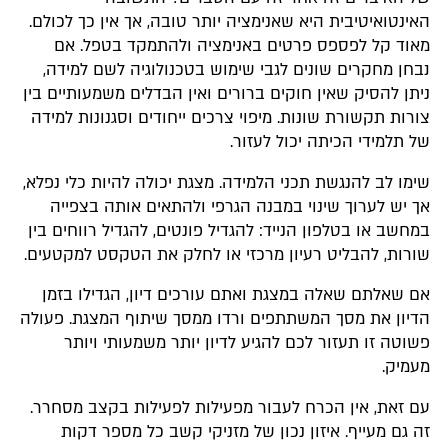
האינטואיטיבית היא שאנימציה יותר טובה, אך אין כך לכולם.
מאוד קל לפספס פרטים באנימציה ולהתמקד בטפל. אם
נבחן מחקרים שונים לגבי שימוש בטכנולוגיה לשם למידה,
ניתן להסיק שאין חוקים ברורים ואין הבדלים משמעותיים בין
צורות תקשורת שונות. מיפוי צרכים ייחודים וסגנונות למידה
של תלמידי הכיתה יכול לעזור.
שימו לב להנגשת תכני הלמידה. מצגת יכולה להיות כלי נפלא,
אך יש לערוך שינוי במבנה הגרפי ולהתאים אותה בצפייה
במחשב או בטלפון הנייד: להגדיל פונטים, להגדיל רווחים בין
שורות, להבליט רעיון מרכזי או לחלק את הטקסט למקטעים.
אם שאלתם שאלה במצגת ואתם עורכים דיון, הגדילו בזמן
הדיון את מסך המשתתפים ורדו ממסך שיתוף המצגת. פעולה
פשוטה זו תעזור לכם להגיע לדיון יותר משמעותי ויותר
מעמיק.
עם זאת, אין הכרח לעבור מפעילות לפעילות בקצב מסחרר.
זה גם מעייף. איזון נכון של מזניקי קשב כל מספר דקות