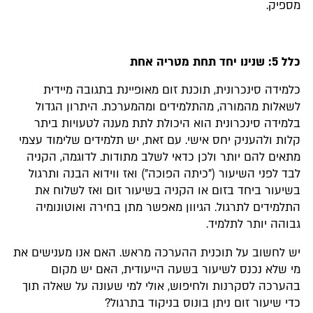
מספיק.
כלל 5: שנינו יחד תחת מטריה אחת
כלמידה סינכרונית, תוכנת זום מאופיינת בתגובה מיידית
לשאלות מהמורה, מהתלמידים ומהמערכת. היתרון הגדול
בלמידה סינכרונית הוא היכולת לתת מענה לטעויות ביתר
קלות ולהעניק יחס אישי. עם זאת, יש תלמידים שלימוד עצמי
מתאים להם יותר ולכן כדאי לשלב מתודות. לדוגמה, הקניה
לבד לפני השיעור ("כיתה הפוכה") ואז ווידוא הבנה ותרגול
בשיעור ביחד בזום או הקניה בשיעור זום ואז לשלוח את
התלמידים לתרגול. הגיוון מאפשר מתן בחירה ואוטונומיה
גבוהה יותר לתלמיד.
יש לחשוב על תוכנית ההערכה מראש. האם אנו מענישים את
מי שלא נכנס לשיעור בשעה הייעודית, האם יש מקום
בהערכה לסקרנות ולחיפוש, אולי למי שעונה על שאלה תוך
כדי שיעור זום ניתן בונוס בניקוד בתרגול?