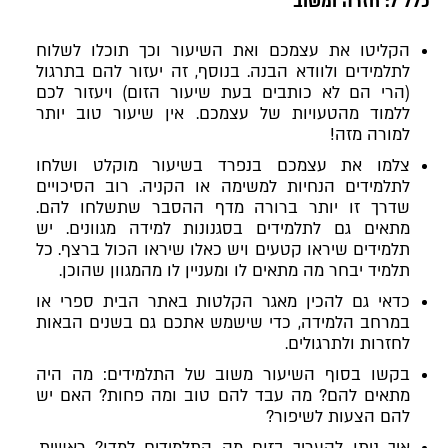
כלל 7: חזרה ומשוב
הקליטו את עצמכם ואת השיעור וכך תוכלו לשלוח
לתלמידים ולוודא הבנה. בנוסף, זה יעזור להם בתרגול
(הרי הם לא כותבים בעת שיעור הזום) ויעזור לכם
ללמוד מהטעויות של עצמכם. אין שיעור טוב יותר
למורה מזה!
צלמו את עצמכם בנפרד בשיעור מוקלט ושלחו
לתלמידים הנחיות למשימה או הקניה. רוב הסיכויים
שדרך זו יותר ברורה מדף ההסבר שתשלחו להם.
מתאים גם לתלמידים בסגנונות למידה מגוונים. יש
תלמידים שיראו קטעים ויש כאלו שיראו הכול ברצף. כל
תלמיד יבחר מה מתאים לו ומעניין לו מהמגוון שהוכן.
כדאי גם להכין מאגר הקלטות באתר הבית ספרי או
במרחב הלמידה, כדי שישמש אתכם גם בשנים הבאות
לחזרות ולתרגולים.
בקשו בסוף השיעור משוב של התלמידים: מה היה
מתאים להם? מה עבד להם טוב ומה פחות? האם יש
להם הצעות לשיפור?
איך ניתן להעריך בזום מה התלמידים למדו? ראשית,