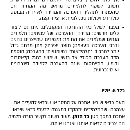
חשוב לשקף לתלמידים מראש מה המחוון וגם
שהפתרון לתהליך ההערכה והמדידה לא יהיה מבוסס
כולו ידע ויכולות טכנולוגיות או ציוד קצה.
מעבר לשלל כלי ההערכה המקובלים, ניתן גם ליצור
כלים חדשים: מדידה וההערכה של עמיתים; תלמידים
מנחים שמלמדים את החומר; תלמידים שמייצרים בחנים
ודרכי הערכה בעצמם; תוצר יצירתי; מתן מרחב גדול
יותר למרכיבי "תלמידאות" ו"מיומנויות" בהערכה; הוספת
מדד הערכה הכולל צד רגשי; שימוש בגוגל קלאסרום
ודומיו; התייחסות שונה בהערכה ללמידה סינכרונית
וא-סינכרונית.
כלל 8:
P2P
האם כדאי שיראו אתכם על המסך או שכדאי להעלים את
עצמכם ושהתלמידים יתמקדו במצגת? לדעתי כדאי שיראו
אתכם במסך קטן
כל הזמן
. מאוד חשוב לקשר מורה-תלמיד.
הם צריכים לראות אותנו ואנחנו אותם.