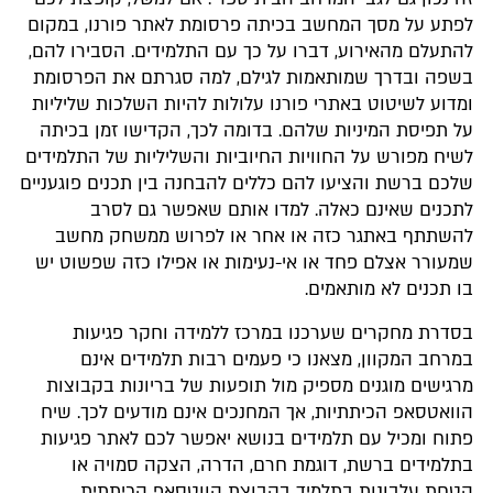
לפתע על מסך המחשב בכיתה פרסומת לאתר פורנו, במקום
להתעלם מהאירוע, דברו על כך עם התלמידים. הסבירו להם,
בשפה ובדרך שמותאמות לגילם, למה סגרתם את הפרסומת
ומדוע לשיטוט באתרי פורנו עלולות להיות השלכות שליליות
על תפיסת המיניות שלהם. בדומה לכך, הקדישו זמן בכיתה
לשיח מפורש על החוויות החיוביות והשליליות של התלמידים
שלכם ברשת והציעו להם כללים להבחנה בין תכנים פוגעניים
לתכנים שאינם כאלה. למדו אותם שאפשר גם לסרב
להשתתף באתגר כזה או אחר או לפרוש ממשחק מחשב
שמעורר אצלם פחד או אי-נעימות או אפילו כזה שפשוט יש
בו תכנים לא מותאמים.
בסדרת מחקרים שערכנו במרכז ללמידה וחקר פגיעות
במרחב המקוון, מצאנו כי פעמים רבות תלמידים אינם
מרגישים מוגנים מספיק מול תופעות של בריונות בקבוצות
הוואטסאפ הכיתתיות, אך המחנכים אינם מודעים לכך. שיח
פתוח ומכיל עם תלמידים בנושא יאפשר לכם לאתר פגיעות
בתלמידים ברשת, דוגמת חרם, הדרה, הצקה סמויה או
הטחת עלבונות בתלמיד בקבוצת הווטסאפ הכיתתית,