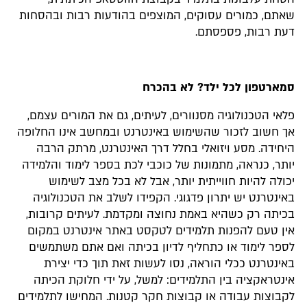
שאתם, כמורים עסוקים, המוצפים בהודעות רבות ובהסחות
דעת רבות, פספסתם.
סמארטפון לכל ילד? לא בהכרח
פלאי הטכנולוגיה מסנוורים, לעיתים, גם את המורים עצמם,
אך חשוב לזכור שהשימוש באינטרנט ובמחשב אינו החלופה
היחידה. מסע ויזואלי בחלל דרך האינטרנט, מרתק הרבה
יותר, כנראה, מתמונות של כוכבי לכת בספר לימוד והלמידה
יכולה להיות חווייתית יותר, אבל לא בכל מצב לשימוש
באינטרנט יש יתרון פדגוגי. הקפידו לשלב את הטכנולוגיה
בכיתה רק כשהיא באמת נחוצה ומקדמת. לעיתים קרובות,
אין טעם להפנות תלמידים לטקסט באתר אינטרנט במקום
לספר לימוד או כתחליף לדיון בכיתה ואם אתם משתמשים
באינטרנט ככלי הוראה, נסו לעשות זאת תוך כדי יצירת
אינטראקציה בין התלמידים: למשל, על ידי חלוקת הכיתה
לקבוצות עבודה או קבוצות חקר קטנות. המחישו לתלמידים