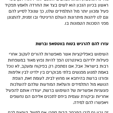
ראשון בכיוון הנכון הוא לשים בצד את החרדה ולאמץ תפקיד
פעיל ומכוון יותר מול התלמידים שלנו, כך שנוכל לסייע להם
וגם לנו ליהנות מיתרונות העולם הדיגיטלי ובו זמנית, להתגונן
מפני הסכנות הטמונות בו.
עזרו להם להרגיש בטוח בווטסאפ וברשת
השימוש באפליקציות אשר מאפשרות להורים לעקוב אחרי
פעילות ילדיהם באינטרנט הפך להיות נפוץ מאוד במשפחות
רבות בישראל. אבל, אם נסתפק רק בפיקוח ומעקב, לא נוכל
באמת למנוע מפגשים בלתי מבוקרים בין ילדינו לבין אלימות
ופורנו ברשת בהיחבא או מחוץ לבית. לעומת זאת, הצפת
הנושא מול התלמידים והעלאת המודעות שלהם להשלכות
פוגעניות אפשריות של השימוש ברשת, יעודדו אותם להפעיל
אחריות וביקורת עצמית ביחס לתכנים אליהם הם נחשפים
ויאפשרו להם למידה.
זה נכון גם לגבי המרחב הבית ספרי. אם למשל, קופצת לכם