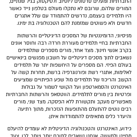
החברתיות ומעלים סרטונים ליוטיוב ולטיקטוק בגיל שנתיים,
המורים שלהם, שרובם לא נתקלו מעולם בטלפון נייד כאשר
היו תלמידים בעצמם, נדרשים להתמודד עם שלל אתגרים
חדשים ולא פשוטים שמזמנת להם הטכנולוגיה בת ימינו.
מניסיוני, הדומיננטיות של המסכים הדיגיטליים והרשתות
החברתיות בחיי תלמידים מעוררת חרדה רבה וחוסר אונים
בקרב אנשי חינוך. מצד אחד, מורים מספרים שתלמידים
נשאבים לתוך מסכים דיגיטליים על חשבון מפגשים בינאישיים
בעולם הפיזי. הם מספרים על היחשפות יתר של תלמידים
לאלימות, אתגרי רשת ופורנוגרפיה ברשת, תחרות קשה על
הקשב והריכוז של תלמידים מול שפע הפיתויים שמציעים
האינטרנט והסמארטפון ועל הקושי לשמור על גבולות
ופרטיות בין מורים לתלמידים. הווטסאפ והרשתות החברתיות
מאפשרים מעקב ותקשורת ללא הפסקה. מצד שני, מורים
רבים נוטים להתעלם מהתופעות הנזכרות, מתוך רתיעה
והיעדר כלים מתאימים להתמודדות איתן.
כידוע, האינטרנט והטכנולוגיה הדיגיטלית לא עומדים להיעלם
מחיינו ולמעשה, אנחנו נשאבים לתוכם יותר ויותר. לכן, צעד