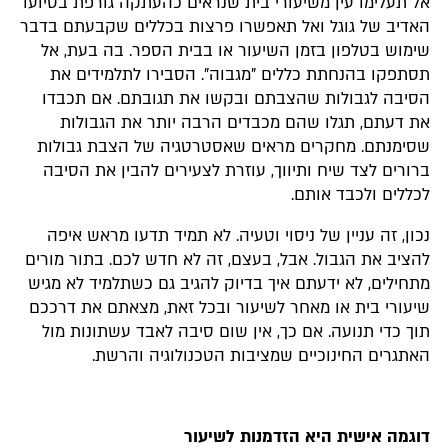
אל תעלימו עין משיעורי בית שנראים כהעתקה גורפת בסיועו
האדיב של גוגל ואל תאפשרו פרצות בכללים שקבעתם בדבר
שימוש בטלפון בזמן השיעור או בבית הספר. בה בעת, אל
תסתפקו בהנחתת כללים "מגבוה". הסבירו לתלמידים את
הסיבה לגבולות שהצבתם ובקשו את תגובתם. אם תכבדו
את דעתם, תגלו שהם מכבדים הרבה יותר את הגבולות
שסימנתם. מחקרים מראים שאסטרטגיה של הצבת גבולות
ברורים לצד שיח ותיווך, עוזרת לצעירים להבין את הסיבה
לכללים ולכבד אותם.
נכון, זה עניין של ניסוי וטעיה. לא תמיד תדעו מראש איפה
להציב את הגבול. אבל, בעצם, זה לא חדש לכם. בתור מורים
מתחילים, לא ידעתם איך בדיוק להגיב גם כשתלמיד לא מגיש
שיעורי בית או מאחר לשיעור ובכל זאת, מצאתם את דרככם
תוך כדי תנועה. אם כך, אין שום סיבה לאבד עשתונות מול
האתגרים החינוכיים שמציבות הטכנולוגיה והרשת.
דוגמה אישית היא הזדמנות לשיעור