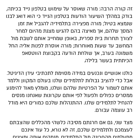
זה קורה הרבה: מורה שאוסר על שימוש בטלפון נייד בכיתה,
בודק במהלך השיעור הודעות בטלפון הנייד כי הוא דואג לבנו
שנמצא בטיול; מורה מפצירה בתלמידיה להגביל את זמן
המסך שלהם, אך מאיצה בהם להגיש מצגת מהיום למחר
לצורך תחרות בית ספרית, באופן שמחייב אותם לשבת מול
המחשב עד שעות מאוחרות; מורה אוסרת לפנות אליה החל
משמונה בערב, אך שולחת הודעה בקבוצת הווטסאפ
הכיתתית בעשר בלילה.
כולנו אנושיים ונכנעים במידה מסוימת לתכתיבי עידן הדיגיטל.
אבל כדי להציב גבולות לתלמידים שלנו בעולם המקוון וללמד
אותם לשמור על הפרטיות שלהם ושלנו, מומלץ מאוד להימנע
ממסרים כפולים ולפעול לפי אותם עקרונות שאנחנו מנסים
להנחיל לתלמידים שלנו. ההתנהלות שלכם כמורים היא מודל
רב עוצמה עבורם.
מצד שני, גם אם חרגתם מסיבה כלשהי מהכללים שהצבתם
לעצמכם ולתלמידים שלכם, זה לא נורא, כל עוד אינכם
מתעלמים מהחריגה מול התלמידים, מנמקים אותה ומציגים