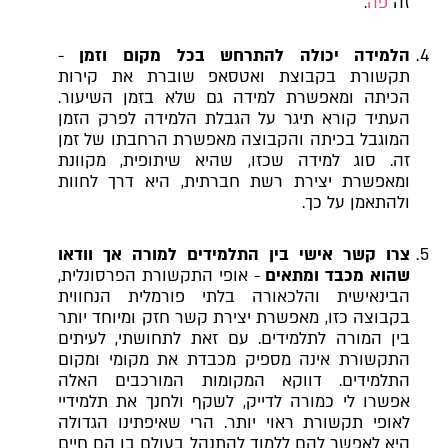
זה
פה
.
הלמידה יכולה להתרחש בכל מקום וזמן
-
תקשורת בקבוצת ואטסאפ שוברת את קירות
הכיתה ומאפשרת למידה גם שלא בזמן השיעור.
העתיד קורא תיגר על הגבלת הלמידה לפרק הזמן
המוגבל בכיתה והקבוצה מאפשרת הרחבתו של זמן
זה. סוג למידה שכזו, שהיא שיתופית, מקוונת
ומאפשרת יצירת רשת חברתית, היא דרך לחוות
ולהתאמן על כך.
צרו קשר אישי בין התלמידים למורה אך וודאו
שהוא מכבד ומתאים
- אופי התקשורת הפרסונלית,
הבינאישית והלכאורה בלתי פורמלית הנחווית
בקבוצה כזו, מאפשרת יצירת קשר חזק ומיוחד יותר
בין המורה לתלמידים. עם זאת לתחושתי, לעיתים
התקשורת אינה מספיק מכבדת את מקומי ומקום
התלמידים. דווקא המקומות המורכבים האלה
אפשרו לי כמורה לדייק, לשקף ולחנך את תלמידיי
לאופי תקשורת ראוי יותר. הרי שאיפתינו הגדולה
היא לאפשר להם ללמוד להתנהל בעולם בו הם חיים