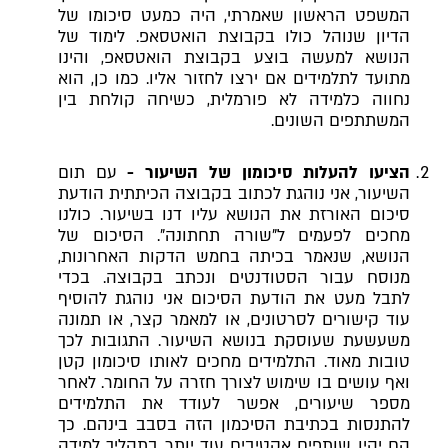
המשפט הראשון שאמרתי, היה כמעט סיכומו של
הדיון שנוהל כולו בקבוצת הואטסאפ. לימוד של
הנושא למעשה בוצע בקבוצת הואטסאפ, והינו
מתועד לתלמידים אם ירצו לחזור אליו. כמו כן, הוא
נחווה כלמידה לא פורמלית, כשיחה קולחת בין
המשתתפים השונים.
הציעו להעלות סיכומון של השיעור -
עם תום
השיעור, אני נוהגת לכתוב בקבוצה הכיתתית הודעת
סיכום האורזת את הנושא עליו דנו בשיעור. כולנו
מחכים לפעמים ל"שורה תחתונה". הסיכום של
הנושא, שנאמר בכיתה בחמש הדקות האחרונות,
מנוסח עבור הסטודנטים ונכתב בקבוצה. בכדי
לתבל מעט את הודעת הסיכום אני נוהגת להוסיף
עוד קישורים לסרטונים, או למאמר קצר, או תמונה
משעשעת שעוסקת בנושא השיעור. התגובות לכך
טובות מאוד. התלמידים מחכים לאותו סיכומון קטן
ואף עושים בו שימוש לצורך חזרה על החומר. לאחר
מספר שיעורים, אפשר לעודד את התלמידים
להתנסות בכתיבת הסיכמון הזה בסבב בינהם. כך
הם יהיו שותפים אקטיבים עוד יותר בתהליך למידה