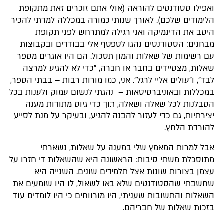
ואפילו סטודנטים להוראה (אולי אתם זוכרים זאת מתקופת
הלימודים שלכם). לאורך שנותי כמורה במכללה למדתי להכיר
היטב את הדינמיקה ואני רגילה למתרחש לפני תקופת
מבחנים: הסטודנטים נהגו לטפטף אלי בבודדים ובקבוצות
עם רשימות של שאלות והמון תסכול. הם היו אוגרים מספר
שאלות, מצטיידים בחבר או חברה, "כדי לא להגיע למרצה
לבד", ו"עולים אליי לרגל". אני, כמו מורות רבות – בבתי הספר,
במכללות ובאוניברסיטאות – נהגתי לנשום עמוק ולענות בכל
הסבלנות לכל שאלה ושאלה, תוך כדי גיוס מתודות מענה
יצירתיות, גם כדי לעזור להבנה להגיע, ובעיקר על מנת לסייע
להורדת הלחץ.
אבל למרות המאמץ שלי במענה על שאלות, נשארתי
מתוסכלת משתי סיבות: הראשונה היא שהשאלות די חזרו על
עצמן בצורות שונות אצל תלמידים שונים. השנייה היא
שחשבתי שהסטודנטים שלא באו לשאול, לו היו שומעים את
השאלות והתשובות שעניתי, היו מורווחים כי היו לומדים עוד
בזכות שאלות של חבריהם.