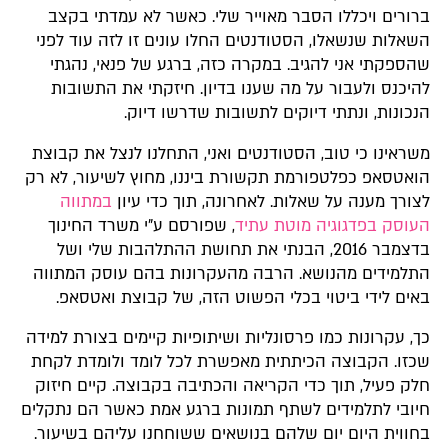
ברורים ויכללו הסבר מאוייר שלי. כאשר לא עמדתי בקצב
השאלות שנשאלו, הסטודנטים החלו עונים זו לזה עוד לפני
שהספקתי אני להגיב. במקרה כזה, ברגע של פנאי, נהגתי
להיכנס ולעבור על מה שענו בדיון. חיזקתי את התשובות
הנכונות, ונתתי דיוקים לתשובות שדרשו דיוק.
משראינו כי טוב, הסטודנטים ואני, התחלנו לנצל את קבוצת
הואטסאפ כפלטפורמת תקשורת ביננו, מחוץ לשיעור, לא רק
לצורך מענה על שאלות. לאחרונה, תוך כדי עיון
במתווה
העוסק בפדגוגיה מוטת עתיד
, שפורסם ע"י משרד החינוך
בדצמבר 2016, הבנתי את תחושת ההתלהבות שלי ושל
התלמידים מהנושא. הרבה מהעקרונות בהם עוסק המתווה
באים לידי ביטוי בכלי הפשוט הזה, של קבוצת ואטסאפ.
כך, עקרונות כמו פרסונליות ושיתופיות קיימים בצורת למידה
שכזו. הקבוצה הכיתתית מאפשרת לכל לומד ולומדת לקחת
חלק פעיל, תוך כדי הקריאה והכתיבה בקבוצה. קיים חיזוק
חיובי לתלמידים לשתף תמונות ברגע אמת כאשר הם נתקלים
בחווית היום יום שלהם בנושאים ששוחחנו עליהם בשיעור.