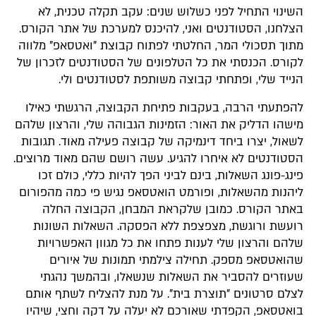
השינוי התחיל לפני כשלוש שנים: עקב תקלה טכנית, לא
הצלחנו, הסטודנטים ואני, להיכנס למערכת של אתר הקורס.
מתוך תסכולי המר, החלטתי לפתוח קבוצת "ואטסאפ" מלווה
לקורס. הכנסתי את כל הטלפונים של הסטודנטים לזכרון של
הנייד שלי, ופתחתי קבוצה משותפת לסטודנטים ולי.
להפתעתי הרבה, בעקבות פתיחת הקבוצה, הרגשתי כאילו
מישהו הדליק את האור: הזמינות הגבוהה שלי, והרצון שלהם
לשאול, יצרו ביחד דינמיקה של קבוצה פעילה מאוד. תגובות
הסטודנטים לא איחרו להגיע. עשה רושם שהם מאוד מרוצים.
פינג-פונג השאלות, בינם לביני הפך להיות כללי, כולם זכו
ליהנות מהשאלות, ופורמט הואטסאפ נגיש פי כמה מהפורום
באתר הקורס. כמובן שלקראת המבחן, הקבוצה החלה
רועשת ורוגשת, מצפצפת ללא הפסקה. השאלות השונות
שלהם והרצון שלי לענות פתחו את כל מגוון האפשרויות
שהואטסאפ מספק. תחילה צילמתי תמונות של איורים
שעוזרים להסביר את השאלות שנשאלו, ובהמשך נהגתי
לצלם סרטונים "תוצרת בית". על מנת להצליח לשתף אותם
בואטסאפ, הקפדתי שאורכם לא יעלה על דקה וחצי, שיהיו