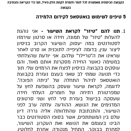
הקבוצה הכיתתית מאפשרת לכל לומד ולומדת לקחת חלק פעיל, תוך כדי הקריאה והכתיבה
בקבוצה
5 טיפים לשימוש בואטסאפ לקידום הלמידה
תנו להם "טיזר" לקראת השיעור -
אני נוהגת
להעלות "טיזר" של תמונה, חידה או סרטון שירמזו
לסטודנטים במה יעסוק השיעור הקרוב בניסיון
ליצור ענין, בדומה לציפייה לתוכנית או סרט לאחר
שראינו את ה"טריילר" שלהם. אני יודעת שהצלחתי
במשימה כאשר החידה מסקרנת אותם מאוד, והם
עוסקים בקבוצה בניסיון לפצח את הרמזים שלי. תוך
כדי תנועה שמתי לב שאני בעצם נעזרת בקבוצת
הואטסאפ לניהול התחלה של "כיתה הפוכה".
לדוגמה, לקראת שיעור שעסק בהשפעת לחץ על
טמפרטורת רתיחה של חומרים, העלתי חידה
שעסקה בבישול בעזרת סיר לחץ ושני סרטונים
המדגימים את הנושא. ההודעה עלתה ערב לפני
השיעור, והתכתובת שהתלוותה אליה גררה דיון
שלם בין המשתתפים, אשר בסופו הסטודנטים כבר
הבינו בעצמם את הנושא ואת העקרון. השיעור,
למחרת בבוקר, התחיל מנקודה אחרת לחלוטין.