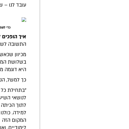
עובד לנו – ש
כדי לשמו
איך הופכים 
התשובה לשאל
מכיוון שכאשר
בשלושת המעג
היא דוגמה מע
כך למשל, הנ
לנושאי השיע
לתוך הכיתה 
למידה. כולנו
המקום הזה ש
לימודיים, וא