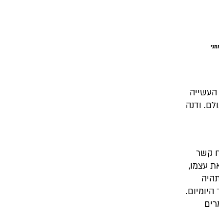
מני
 העשייה
ם. ודנה
 לשיח קשר
ת עצמו,
תהיה
היומיום.
רים