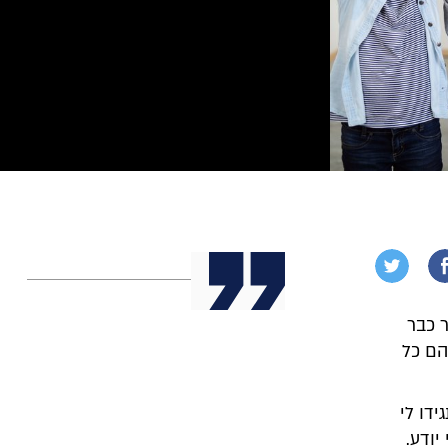
 כבר
הם כל
דו לי
יודע.