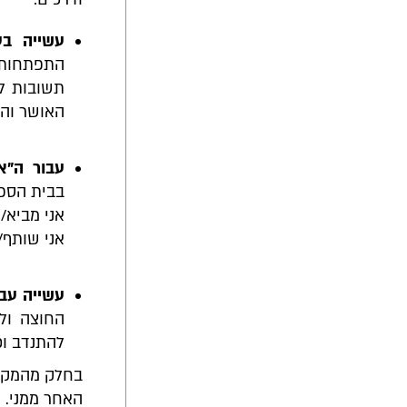
עשייה בע
התפתחות א
תשובות ל
האושר וה
עבור ה"אנ
בבית הספר,
אני מביא/
אני שותף/
עשייה עבו
החוצה ול
להתנדב וכ
בחלק מהמקרים
האחר ממני. 