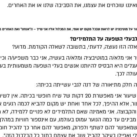
איננו שוכחים את עצמנו, את הסביבה שלנו או את האחרים.
ר על מוטיבציה יש לראות שבכל מקום יש אותי, את המכלול אליו אני שייך – ה"אנחנו" ואת האחרים מ
לבעלי השפעה על התלמידים?
ה הזו נעוצה, לדעתי, בתשובה לשאלה הקודמת. מדוע?
 אני מלא/ה במוטיבציה ומלא/ה בעשיה, אני כבר משפיע/ה וכי
לים היא הבסיס להיותנו אנשים בעלי השפעה משמעותית בעול
ולה לכך.
ה חלק מתיאורה של דנה לגבי עשייתה בכיתה:
"בתחילת כל שיעור אני מאפשרת 20 דקות של שיח חופשי בכיתה. אין
ור, אלא ההיפך, לכל אחד ואחת יש מקום להביא לכמה רגעים א
והקבוצה. אני מאמינה שאם התלמידים לא פנויים ללמידה, לא 
 מבינים עד כמה הנוער עמוס בעולמו, עם אינספור חוויות במהלך 
מאפשר להם לשתף ולפרוק, מאפשר להם אחר כך להכיל חומ
ולי ואפילו בעיקר להכיל שוב את עצמם בתוך כל הבלבול הזה".