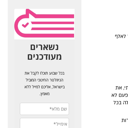
 לאלף
י, את
 פעם לא
ה בכל
ות