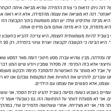
 דנה ניתן לראות כי צורת הלמידה שהיא מביאה איתה לוקחת
אנחנו". דנה לא מוציאה את עצמה מהלמידה, אלא היא רואה א
יא מבינה שלניסיון שלה יש המון משמעות בתוך הקבוצה הזו ש
יא מלמדת, וכך היא מזינה אותם והם מזינים אותה.
י בשביל להיות משמעותית לעצמה, היא צריכה להביא בחשבון 
"האחר ממנה". ה
ה ומזדהה, מבין שהיא עברה מסע חינוכי דומה מאד למסע שאני
יצוני אלא בזה הפנימי. זה מסלול שמבין ויודע שיש המון דברי
ץ", אבל לא מוותר על האפשרות להסתכל פנימה ולבקש מעצמנו
ו עוברים, להדגיש את החוויות ואת המקומות שבהם אנו לא ר
עצמנו, אלא פוגשים את עצמנו עם הילדים.
פעמיים בשבוע כשעה נסיעה בשביל להגיע לבית הספר, אני עוש
. אני לא מסוגלת לוותר על התחושה הזו. גם כשבעלי אומר לי 
תר מדי, אני לא מצליחה. אחרי ששלושה תלמידים שלי, במהלך 