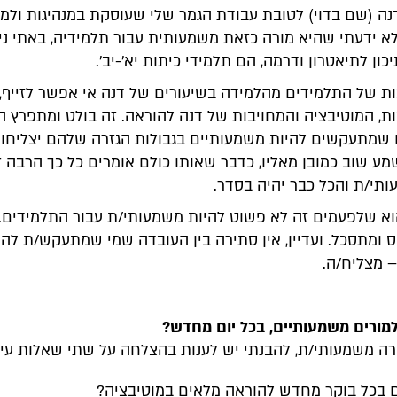
נה (שם בדוי) לטובת עבודת הגמר שלי שעוסקת במנהיגות ולמ
א ידעתי שהיא מורה כזאת משמעותית עבור תלמידיה, באתי ניי
כון לתיאטרון ודרמה, הם תלמידי כיתות יא'-יב'.
 של התלמידים מהלמידה בשיעורים של דנה אי אפשר לזייף, 
, המוטיבציה והמחויבות של דנה להוראה. זה בולט ומתפרץ ה
ם שמתעקשים להיות משמעותיים בגבולות הגזרה שלהם יצליחו
מע שוב כמובן מאליו, כדבר שאותו כולם אומרים כל כך הרבה ז
תי/ת והכל כבר יהיה בסדר.
הוא שלפעמים זה לא פשוט להיות משמעותי/ת עבור התלמידים.
ס ומתסכל. ועדיין, אין סתירה בין העובדה שמי שמתעקש/ת להי
 מצליח/ה.
למורים משמעותיים, בכל יום מחדש?
ורה משמעותי/ת, להבנתי יש לענות בהצלחה על שתי שאלות עיק
ם בכל בוקר מחדש להוראה מלאים במוטיבציה?