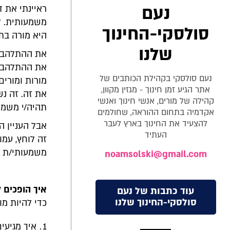
נעם
ראיינתי את ד
משמעותית. ל
סולסקי-החינוך
היא מורה בתי
שלנו
את ההתלהבות
את ההתלהבות
נעם סולסקי בקהילת הכותבים של
מורות ומורי
אתר הגיע זמן חינוך - מגזין מקוון,
את זה. זה נש
קהילה של מורים, אנשי חינוך ואנשי
תהיה/י משמעו
אקדמיה בתחום ההוראה, שחולמים
להצעיד את החינוך בארץ לעבר
אבל העניין 
העתיד
זה לוחץ, עמו
משמעותי/ת –
noamsolski@gmail.com
איך הופכים 
עוד כתבות של נעם
סולסקי-החינוך שלנו
כדי להיות מ
איך מגיעי