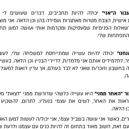
בור ה"אני"
יכולה להיות תחביבים, דברים שעושים לי ט
ישית, הצבת מטרות מאתגרות ועמידה בהן וכן הלאה. אני מוצ
שאלות הפנימיות שמעסיקות ומקדמות אותי ועושה למען תח
התפתחות שלי.
חנו"
יכולה להיות עשייה שמתייחסת למשפחה שלי, לעוב
 לתלמידים אותם אני מלמד/ת, לדיירי הבניין וכן הלאה. בעשיי
ה בחשבון וזוכר/ת שאני לא לבד בעולם, אך עדין דואגת למעגל
ה.
ר "האחר ממני"
היא עשייה כלשהי שדורשת ממני "לצאת" מע
ראות את האחר, לשים את עצמי בנעליו. לתרום, להשקיע ז
ן הלאה.
, כאשר אני עושה בשביל עצמי, אני יכול/ה לעשות למען האנח
עם זאת, חשוב מאוד בתחום זה להיות כנים עם עצמנו ולדעת 