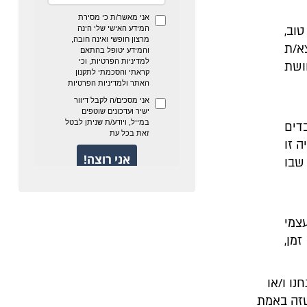
וב,
א/ת
ושת
דים
ה זו
 שבו
צמי
מן,
נו ו/או
שזה באמת