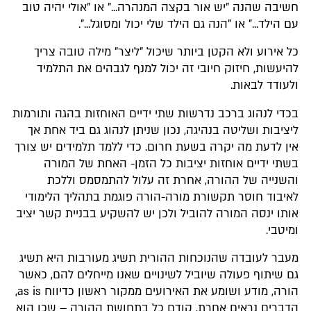
חשיבה שהנה "יש אור בקצה המנהרה..." או "אולי יהיה טוב
עם הילד..." או "הנה גם הילד שלי יכול ומסוגל...".
כל אירוע ולא הקטן ביותר שיכול "ליצר" מילה טובה צריך
להיעשות, חיזוק חיובי זה יכול למנף לגבהים את התלמיד
ולעודד לבאות.
בכדי לנהוג ברכב נדרשות שתי ידיים האוחזות בהגה ותורמות
ליציבות ושליטה בנהיגה, נכון שניתן לנהוג גם ביד אחת אך
אין לדעת מה יקרה בשעת חרום. כדי ללמד תלמידים יש צורך
בשתי ידיים אוחזות יציבות כל הזמן- האחת של המורה
והשנייה של ההורה, אחרת זה עלול להתמסמס וללכת
לאיבוד חוסר תקשורת מורה-הורה פוגמת בתהליך הלימודי
אותו ינסה המורה להוביל ולכן יש להשקיע בבניית קשר יציב
ומיטבי.
מעבר לעובדה שהנוכחות ההורית תשיג מעורבות היא תשיג
גם שיתוף פעולה שיוביל לשינויים שאנו מייחלים להם, כאשר
הורה, מודע ושומע את האירועים ממקור ראשון כדיווח as is,
הדברים נראים אחרת, קודם כל בתחושת ההורה – שכן הוא