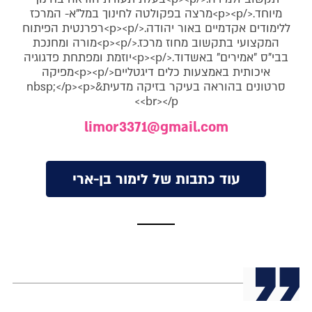
מיוחד.</p><p>מרצה בפקולטה לחינוך במל"א- המרכז
ללימודים אקדמיים באור יהודה.</p><p>רפרנטית הפיתוח
המקצועי בתקשוב מחוז מרכז.</p><p>מורה ומחנכת
בבי"ס "אמירים" באשדוד.</p><p>יוזמת ומפתחת פדגוגיה
איכותית באמצעות כלים דיגטליים</p><p>מפיקה
סרטונים בהוראה בעיקר בזיקה מדעית&nbsp;</p><p>
<br></p>
limor3371@gmail.com
עוד כתבות של לימור בן-ארי