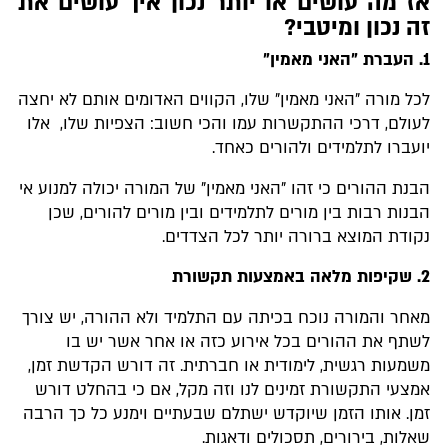
אז מה עושים או יותר נכון איך עושים את
זה נכון ומיטבי?
1. העברת "האני מאמין"
לכל מורה "האני מאמין" שלו, הקווים האדומים אותם לא יחצה
לעולם, דרכי ההתקשרות עמו והכי חשוב: הצפיות שלו, אלו
יועברו לתלמידים ולהורים כאחד.
הבנת ההורים כי זהו "האני מאמין" של המורה יכולה למנוע אי
הבנות רבות בין מורים לתלמידים ובין מורים להורים, שכן
נקודת המוצא ברורה יותר לכל הצדדים.
2. שקיפות מלאה באמצעות תקשורת
מאחר והמורה נוכח בכיתה עם התלמיד ולא ההורה, יש צורך
לשתף את ההורים בכל אירוע כזה או אחר אשר יש בו
משמעות רגשית, לימודית או חברתית. זה דורש הקדשת זמן,
אמצעי התקשורת זמינים לנו וזה מקל, אם כי בהחלט דורש
זמן. אותו הזמן שיוקדש ישתלם שבעתיים וימנע כל כך הרבה
שאלות, בירורים, תסכולים ודאגות.