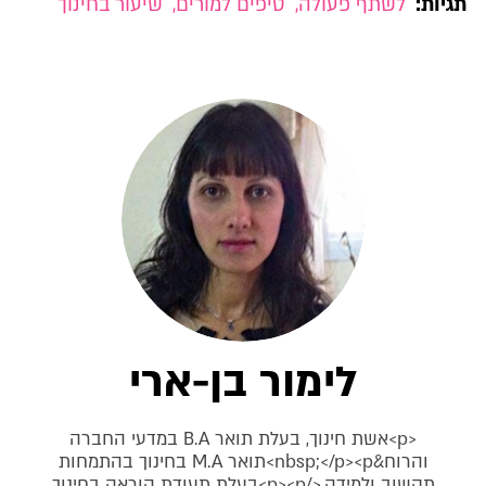
תגיות:
לשתף פעולה
,
טיפים למורים
,
שיעור בחינוך
לימור בן-ארי
<p>אשת חינוך, בעלת תואר B.A במדעי החברה
והרוח&nbsp;</p><p>תואר M.A בחינוך בהתמחות
תקשוב ולמידה.</p><p>בעלת תעודת הוראה בחינוך