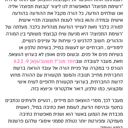
"רשימת תפוצה" המאפשרת לנו ליצור 'קבוצת תפוצה' אליה
אנו שולחים הודעה, כל הורה מקבל את ההודעה בהודעה
אישית ובמידה והוא בוחר לענות התשובה תהיי אישית
למורה בלבד וזאת לענייני הודעות מנהליות בלבד. מעלתה של
'רשימת התפוצה' היא מניעת שיח קבוצתי משותף בין המורה
וההורים. חשוב להדגיש כי שיחות על עניינים רגשיים,
לימודיים , חברתיים יש לעשות במייל, בשיחת טלפון או
בשיחת פנים אל פנים. ובשום פנים ואופן לא בערוץ הווצאפ.
וזאת, מעבר לעובדה שב
חוזר מנכ''ל תשעב/4(א( 9- 6.2.2
הגורס כי במקרה של פניית הורה אל עובד הוראה ברשת
החברתית מחייב תגובה והמשך תקשורת עם ההורה מחוץ
לרשת החברתית, בערוצי תקשורת חלופיים לשיח אישי
ומקצועי, כמו טלפון, דואר אלקטרוני וכיוצא בזה.
מעבר לכך, מסרי הווצאפ הם מיידים , רגעיים ולעיתים נכתבים
בחטף ובהיסח הדעת, לעומת זאת כתיבה במיל', ראשית
מכבדת את הנמען באשר הוא ושנית מאפשרת כתיבה
מעמיקה ומפורטת יותר נטולת סממני אימוג'י שלהם פרשנות
בפניי עצמה.