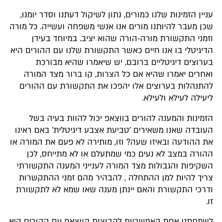
עניין הזמינות שלנו כמורים, נתון לשיקול דעתנו וסדר יומנו,
שכן מעבר להיותנו מורים אנו אנשי משפחה ועשייה. כל מורה
וזמני התקשורת מורה-הורה שהוא יציב. במיוחד בעידן
הדיגיטלי בו אנו חיים כאשר התקשורת שלנו עם ההורים היא
בערוצים דיגיטליים ברובם, יש שיאמרו שהיא מבורכת
ואחרים יאמרו שהיא אם כל הצרות, קו ברור מצד המורה
להתנהלות בערוצים אלו יהפכו את התקשורת עם ההורים
ליעילה לעילא ולעילא.
הזמינות והמענה להורים בווצאפ יכול להוות בעיה בשל
העובדה שאנו משאירים 'טביעת אצבע דיגיטלית' באם ראינו
את ההודעה ובאיזו שעה? וזו, מותירה לא פעם את המורה או
ההורה במצב לא נעים כמי שמתעלם או לא מתייחס, לכן
השקיפות והגבולות מצד המורה לענייני המענה התקשורתי
צריך להיות למן ההתחלה , להבהיר מהם זמני ההתקשרות
ודרכי התקשורת והאם יינתן מענה שאו שמא לא לתקשורת
זו.
לשמחתנו אחת האפשריות לקבוצות הווצאפ עם ההורים היא