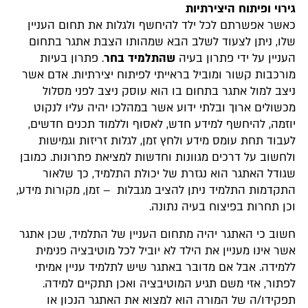
גירוי ופיתוח היצירתיות
כאשר אפשרתם לכל ילד להיחשף ולגלות את תחום העניין
שלו, ניתן לצעוד לשלב הבא שמהותו הצבת אתגר בתחום
העניין על ידי פתרון בעיה
שהתלמיד בחר
. פתרון בעיות
מורכבות קשור ומוביל בראייתי לפיתוח יצירתיות. אדם אשר
ניצב למול אתגר בתחום בו הוא עוסק ניצב לפני מסלול
מכשולים ארוך ובלתי ידוע אשר במהלכו יהיה עליו לנקוט
יוזמה, להיחשף למידע חדש, לאסוף וללמוד תכנים חדשים,
לעבוד תחת עומס מידע ולחץ זמן, לגלות זריזות וגמישות
ולחשוב על דרכים מגוונות וחדשות למציאת פתרונות. כמובן
שגודל האתגר הוא נגזרת של יכולת התלמיד, כך שלאור
התקדמות התלמיד ניתן להציב מגבלות – זמן, מקורות מידע,
וכן תחרות בפיצוח בעיה נתונה.
חשוב כי האתגר יהיה מתחום העניין של התלמיד, שכן אתגר
אשר אינו מעניין את הילד לא יוביל לכל מוטיבציה פנימית
ללמידה. אבל אם מדובר באתגר שיש לתלמיד עניין אמיתי
לפתור, אזי משם תגיע המוטיבציה ואכן תתקיים למידה.
תפקידו/ה של המורה הוא למצוא את האתגר הנכון או