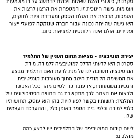
סקרנות, כישורי הצגת שאלות ויכולת להתענג על דו משמעות
ועמימות. גישה חינוכית זו, המטפחת את הרצון לרצות את
הסמכות, מדכאת את הטלת הספק ומעודדת ציות לחוקים,
היא גישה שהייתה נכונה עבור חברה שנזקקה לפועלי ייצור
ופקידים, אולם אינה רלוונטית למציאות כיום.
יצירת מוטיבציה - מציאת תחום העניין של התלמיד
סקרנות היא לדעתי הדלק למוטיבציה ללמידה. מידת
המוטיבציה חשובה לנו על מנת לדעת האם התלמיד מבצע
את המשימה הלימודית היטב מתוך מעורבות קוגניטיבית
ורגשית משמעותית, או עובד כדי לסיים מהר ככל האפשר
ולרצות את האחר. לכך מתקשרת גם החוויה הפסיכולוגית של
התלמיד: רגשותיו בקשר לפעילויות בהן הוא עוסק, תחושותיו
כלפי למידה וכלפי בית הספר באופן כללי, וההערכה העצמית
שלו.
לשם קידום המוטיבציה של התלמידים יש לבצע כמה
מהלכים: