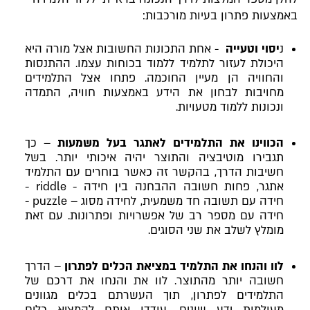
באמצעות פתרון בעיות מורכבות:
נ
יסוי וטעייה
- אחת התכונות החשובות אצל מורה היא
היכולת לעזור לתלמיד ללמוד בכוחות עצמו. ההתנסות
והחוויה הן מעיין החוכמה. פתחו אצל התלמידים
מחויבות לבחון את הידע באמצעות חוויה, התמדה
ונכונות ללמוד מטעויות.
הכווינו את התלמידים לאתגר בעל משמעות
– כך
תגבירו מוטיבציה והתוצר יהיה איכותי יותר. בשל
חשיבות הדרך, בהקשר זה כאשר בוחרים עם התלמיד
אתגר, פחות חשובה ההבחנה בין חידה - riddle -
חידה עם תשובה חד משמעית, לחידה מסוג – puzzle -
חידה עם מספר רב של אפשרויות ופתרונות. עם זאת
מומלץ לשלב את שני הסוגים.
לוו והנחו את התלמיד במציאת הכלים לפתרון
– הדרך
חשובה יותר מהתוצר. לוו את והנחו את דרכם של
התלמידים לפתרון, תוך העשרתם בכלים מגוונים