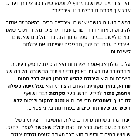
יהיו יצירתיים, שיחשבו מחוץ לקופסא שיהיו פורצי דרך ועוד...
אבל איך מפתחים בתלמידינו יצירתיות?
במשך השנים פגשתי אנשים יצירתיים רבים. במאמר זה אנסה
להתחקות אחרי הדרך שהם עברו ולהציע תהליך חינוכי שאנו
יכולים ליישם בבית הספר מתוך הבנת התהליכים שאנשים
יצירתיים עברו בחייהם, תהליכים שפיתחו את יכולתם
ליצירתיות.
על פי מילון אבן-ספיר יצירתיות היא היכולת להפיק רעיונות
ולהתמודד עם בעיות באופן חדש ושונה מהשגרה. הליבה של
היצירתיות היא
היכולת להגיע לפתרון בעיה בכל תחום
שהוא, בדרך מקורית
. האדם היצירתי הוא
בעל גישה פעילה
ויוזמת,
פתוח
למידע חדש, בעל
סקרנות
רבה ושואף
להיחשף
לאתגרים
חדשים. הוא
נהנה לחקור
ולנסות
ללא
חשש מכישלון
תוך שימוש בפתרונות בלתי צפויים.
ישנה מידת שונות גדולה ביכולות החשיבה היצירתית של
תלמידים. עם זאת, בראייתי, זאת יכולת שאפשר לטפח ולחזק.
שימוש בחידות ובעיות הוא דרך מעולה לטפח ולחזק יכולת