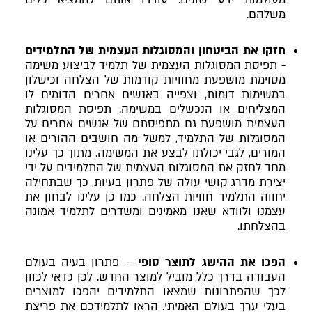
מעולמות ידע שונים. עודדו אותם להמציא כלים
משלהם.
חזקו את הביטחון והמסוגלות העצמית
של התלמידים
- תפיסת המסוגלות העצמית של תלמיד לביצוע משימה
מסוימת מושפעת מחוויות קודמות של הצלחה וכישלון
במשימות דומות, וצפייה באנשים אחרים הדומים לו
המצליחים או הנכשלים במשימה. תפיסת המסוגלות
העצמית מושפעת גם מתפיסתם של אנשים אחרים על
המסוגלות של התלמיד, למשל מה חושבים ההורים או
המורים, לגבי יכולתו לבצע את המשימה. מתוך כך עלינו
מחד לחזק את המסוגלות העצמית של התלמידים על ידי
יצירת מדרג קושי עולה של פתרון בעיות, כך שבתחילה
יחווה התלמיד חוויות הצלחה. כמו כן עלינו לבחון את
עצמנו ולוודא שאנו מאמינים ומשדרים לתלמיד אמונה
בהצלחתו.
הפכו את ההישג לתוצר סופי
– פתרון בעיה בעולם
העבודה בדרך כלל מוביל למוצר החדש. לכן כדאי לכוון
לכך שהפתרונות שמצאו התלמידים יהפכו למוצרים
בעלי ערך בעולם האמיתי. הראו לתלמידכם את פריצת