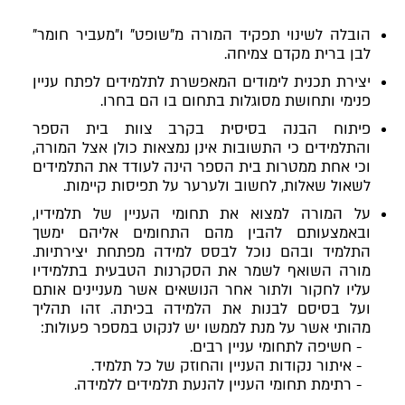
הובלה לשינוי תפקיד המורה מ"שופט" ו"מעביר חומר"
לבן ברית מקדם צמיחה.
יצירת תכנית לימודים המאפשרת לתלמידים לפתח עניין
פנימי ותחושת מסוגלות בתחום בו הם בחרו.
פיתוח הבנה בסיסית בקרב צוות בית הספר
והתלמידים כי התשובות אינן נמצאות כולן אצל המורה,
וכי אחת ממטרות בית הספר הינה לעודד את התלמידים
לשאול שאלות, לחשוב ולערער על תפיסות קיימות.
על המורה למצוא את תחומי העניין של תלמידיו,
ובאמצעותם להבין מהם התחומים אליהם ימשך
התלמיד ובהם נוכל לבסס למידה מפתחת יצירתיות.
מורה השואף לשמר את הסקרנות הטבעית בתלמידיו
עליו לחקור ולתור אחר הנושאים אשר מעניינים אותם
ועל בסיסם לבנות את הלמידה בכיתה. זהו תהליך
מהותי אשר על מנת לממשו יש לנקוט במספר פעולות:
- חשיפה לתחומי עניין רבים.
- איתור נקודות העניין והחוזק של כל תלמיד.
- רתימת תחומי העניין להנעת תלמידים ללמידה.