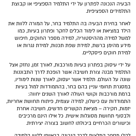
הבעיה הנכונה לפתרון על ידי התלמיד הספציפי או קבוצת
התלמידים הספציפית.
לאחר בחירת הבעיה בה התלמיד בחר, על המורה ללוות את
הילד במציאת או לימוד הכלים לחקר ופתרון בעיות, כמו
למשל למידה מההיסטוריה, למידה מספר החוקים, חיפוש
מידע מהימן ברשת, למידת שפת תכנות, למידת נגרות או
למידת חוקים פיסקליים.
על ידי עיסוק בפתרון בעיות מורכבות, לאורך זמן, נחזק אצל
התלמיד מבנה צורת חשיבה אשר הופכת לדרך התבוננות
שונה על העולם. תלמיד אשר יעסוק, לאורך שנות לימודיו,
במסגרת תחומי עניין בהם בחר, בהתמודדות למול בעיות
ברמת מורכבות וקושי העולה לאורך השנים יחווה:
התמודדות עם כישלון, למידה עצמית, פיתוח תחושת אחריות,
יזמות, חקירה – מציאת הקשרים חדשים, חשיבה אחרת
ולבסוף תחושת מסוגלות אישית. כל אילו הינם מרכיבים
וכישורים הכרחיים ביכולתו לחשוב בצורה יצירתית.
להלן מספר המלצות לדרך הנכונה בראייתי לליווי הלמידה