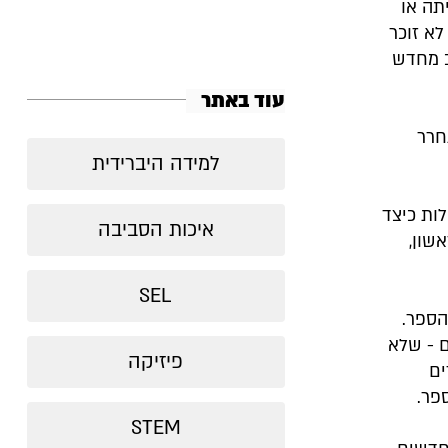
תה או
אני הרי מלמד גם ב-י"א 5 וגם ב-י'6 - אני לא זוכר
ב מחדש
עוד באתר
חרר
למידה היברידית
ות כיצד
איכות הסביבה
שון,
SEL
הספר.
 - שלא
פיזיקה
ים
פר.
STEM