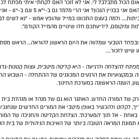
ום הכול מתבלבל לי. אני לא זוכר האם לקחתי איתי מפתח לכי
לא; ואופס - האם אני בבניין הנכון? 
תות.... ולמה בעצם התכוונו במייל שהופץ אמש - "נא לשים ל
ות ומיקומם, לידיעתכם חלו שינויים מהמייל הקודם".
ובפחד הטבעי שמלווה את היום הראשון להוראה... הראש מסת
שיש לזכור....
פתח להצלחה ולרגיעה - היא קליטה מיטבית, עצות קטנות-גדול
 ובמקצועיות את הרגעים המכוננים של ההתחלה - השבוע הרא
ן, השנה הראשונה במערכת החינוך.
 רק של המורה החדש. האתגר הוא גם של מנהל או מנהלת בית 
ך, לקלוט ולהכשיר באופן מיטבי את המורים החדשים שנחנכים
 באחת - אל תוך 'המערכת'. הצלחת הקליטה והחניכה של המור
תמונת המראה הטובה ביותר של האיכות הניהולית של בית הס