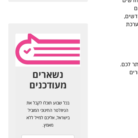
חדשים
ם
דשים,
ערכת
ר לכם.
רים