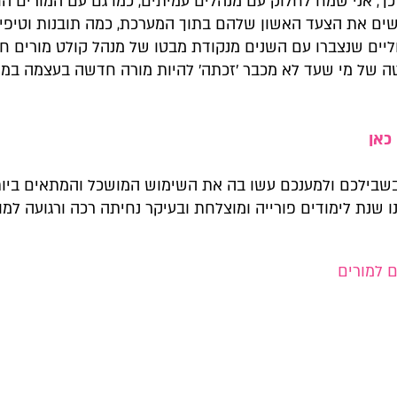
כך, אני שמח לחלוק עם מנהלים עמיתים, כמו גם עם המורים ה
שים את הצעד האשון שלהם בתוך המערכת, כמה תובנות וטיפי
וליים שנצברו עם השנים מנקודת מבטו של מנהל קולט מורים ח
ה של מי שעד לא מכבר 'זכתה' להיות מורה חדשה בעצמה במ
כאן
שבילכם ולמענכם עשו בה את השימוש המושכל והמתאים ביות
 שנת לימודים פורייה ומוצלחת ובעיקר נחיתה רכה ורגועה למו
 למורים