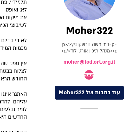
תלמידיי. פתא
את מיקום הכי
לשיבוצי הכית
Moher322
לא די בהלם 
<p>ד"ר משה הרשקוביץ</p>
מכמות המידע 
<p>מנהל תיכון אורט-לוד</p>
moher@lod.ort.org.il
אין ספק שהמ
לצלוח בבטחה
החודש הראשו
עוד כתבות של Moher322
האתגר איננו
עליהם להדרי
לומר נבלעים
החדשים היא 