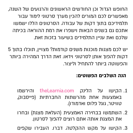
החופש הגדול וכן החודשים הראשונים והרגועים של השנה,
מאפשרים לכם המורים להכין מערך סרטוני לימוד עבור
תלמידיכם בתוך דקות של עבודה. הסרטונים הללו ישמשו
אתכם גם בשנים הבאות וישפרו את רמת ההוראה בכיתה
שלכם ואת עניין התלמידים בשיעור בזכות זאת.
יש לכם מצגות מוכנות משנים קודמות? מצויין, תוכלו בתוך 5
דקות להפוך אותן לסרטוני וידאו. זאת הדרך המהירה ביותר
והפשוטה ביותר להתחיל וליצור.
הנה השלבים
הפשוטים:
הקישו על הלינק
theLearnia.com
והירשמו
באמצעות אחת מהרשתות החברתיות (פייסבוק,
טוויטר, גוגל פלוס ואדמודו).
השתמשו בבחירה האמצעית (העלאת מצגת) ובחרו
את המצגת אותה אתם רוצים להפוך לסרטון.
הקישו על מקש ההקלטה. דברו. העבירו שקפים