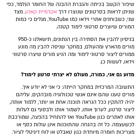
שיפור הקשב בכיתה והגברת ההבנה של החומר הנלמד, כפי
שניתן לראות בסרטונים שנוצרו דרך
אקדמיית קאהן
. מצד
שני, כשבוחנים אתרי וידאו כמו YouTube, מגלים כי כמות
המורים שיוצרים סרטוני לימוד קטנה.
בניסיון להבין את הסתירה בין הנתונים, תישאלנו כ-950
מורים מהארץ ומהעולם, במחקר שניסה להבין מה מונע
ממורים ליצור סרטוני לימוד ומה הניע מורים שיצרו סרטוני
וידאו, לעשות כן.
מדוע גם אני, כמורה, מעולם לא יצרתי סרטון לימוד?
התשובה המרכזית במחקר הייתה: כי אני לא יודע איך.
מורים טענו שהם אינם אנשי טכנולוגיה מובהקים, עליהם
יהיה להתקין ככל הנראה תוכנה אחת או יותר, ללמוד אותה,
ליצור סרטון, לערוך אותו, לשמור אותו ולבסוף גם לעלות
אותו לאתרים כגון YouTube ואז להתחיל בהפצה, שמורכבת
לכשעצמה. כל זה בהנחה שהתוכנות אינן עולות כסף או
מצריכות חומרה מיוחדת כגון טאבלט או לוח דיגיטלי לציור.