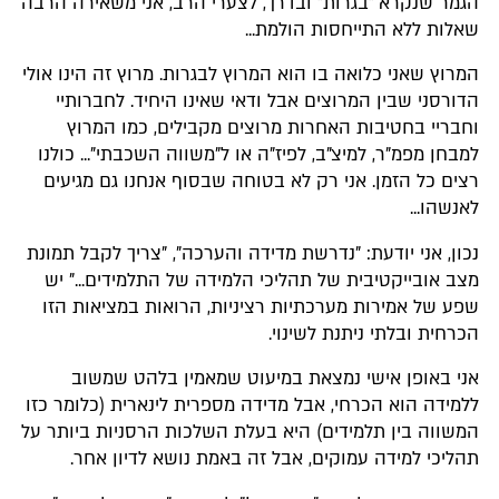
הגמר שנקרא "בגרות" ובדרך, לצערי הרב, אני משאירה הרבה
שאלות ללא התייחסות הולמת...
המרוץ שאני כלואה בו הוא המרוץ לבגרות. מרוץ זה הינו אולי
הדורסני שבין המרוצים אבל ודאי שאינו היחיד. לחברותיי
וחבריי בחטיבות האחרות מרוצים מקבילים, כמו המרוץ
למבחן מפמ"ר, למיצ"ב, לפיז"ה או ל"משווה השכבתי"... כולנו
רצים כל הזמן. אני רק לא בטוחה שבסוף אנחנו גם מגיעים
לאנשהו...
נכון, אני יודעת: "נדרשת מדידה והערכה", "צריך לקבל תמונת
מצב אובייקטיבית של תהליכי הלמידה של התלמידים..." יש
שפע של אמירות מערכתיות רציניות, הרואות במציאות הזו
הכרחית ובלתי ניתנת לשינוי.
אני באופן אישי נמצאת במיעוט שמאמין בלהט שמשוב
ללמידה הוא הכרחי, אבל מדידה מספרית לינארית (כלומר כזו
המשווה בין תלמידים) היא בעלת השלכות הרסניות ביותר על
תהליכי למידה עמוקים, אבל זה באמת נושא לדיון אחר.