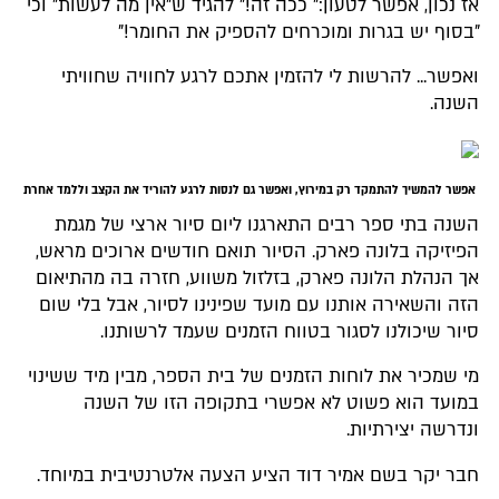
אז נכון, אפשר לטעון:" ככה זה!" להגיד ש"אין מה לעשות" וכי
"בסוף יש בגרות ומוכרחים להספיק את החומר!"
ואפשר... להרשות לי להזמין אתכם לרגע לחוויה שחוויתי
השנה.
אפשר להמשיך להתמקד רק במירוץ, ואפשר גם לנסות לרגע להוריד את הקצב וללמד אחרת
השנה בתי ספר רבים התארגנו ליום סיור ארצי של מגמת
הפיזיקה בלונה פארק. הסיור תואם חודשים ארוכים מראש,
אך הנהלת הלונה פארק, בזלזול משווע, חזרה בה מהתיאום
הזה והשאירה אותנו עם מועד שפינינו לסיור, אבל בלי שום
סיור שיכולנו לסגור בטווח הזמנים שעמד לרשותנו.
מי שמכיר את לוחות הזמנים של בית הספר, מבין מיד ששינוי
במועד הוא פשוט לא אפשרי בתקופה הזו של השנה
ונדרשה יצירתיות.
חבר יקר בשם אמיר דוד הציע הצעה אלטרנטיבית במיוחד.