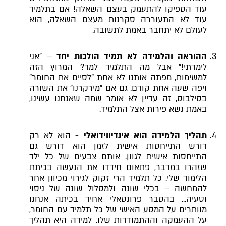
עוד הספיקו להתעמק בעצם השאלה! אם בתלמיד
עוד לא התעוררה סקרנות מעצם השאלה, הוא
לעולם לא יתחבר באמת לתשובה.
ההוראה והלמידה לא תמיד הולכות יחד
– "אני
לימדתי!" אבל מה התלמיד למד? המרוץ הזה
למשימות, מפתה אותנו לא אחת "לסיים את החומר"
ויפה שעה אחת קודם. גם אם "מירקרנו" את השורה
בסילבוס, זה עדיין לא אומר שמה שאנחנו עשינו,
באמת נשא פירות אצל התלמיד.
תהליך הלמידה הוא אינדיווידואלי -
הוא לא רק
דורש התייחסות אישית לזמן הוא דורש גם
התייחסות אישית לגוון. אותם צבעים של כל ילד
שזהרו במדבר, פתאום חידדו את הנעשה בכיתת
הלימוד שלי. כל תלמיד הרי זקוק לגירוי מכיוון אחר
להמחשה – בכלי שונה ולמסלול שונה של ניסוי
וטעיה... בהסבר פרונטאלי אחיד בכיתה אנחנו
מוותרים על המסע האישי של כל תלמיד עם החומר,
על ההעמקה וההתמודדות שלו. למידה היא תהליך