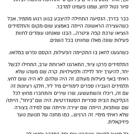
סיור נטול לחץ, שמנו פעמינו למדבר.
כבר בדרך, הנסיעה התחילה להיצבע בגוון רגוע מתמיד, אבל
כשהעצירה הראשונה הייתה באמצע שום-מקום והתלמידים
הוציאו ערכת קפה וגיטרה... הבנו שאנחנו עומדים לחוות
פעילות שונה מאלו שחווינו בכל השנים.
כשהגענו לחאן בו התקיימה הפעילות, הקסם נפרש במלואו.
התלמידים פרקו ציוד, התארגנו לארוחת ערב, התחילו לבשל
יחד, להיערך יחד ללילה ולפעילויות. קרה שם משהו שלא
ראיתי באף פעילות מעולם. זה היה שלהם. לא היה שום לחץ.
תלמידים העבירו ספרים לימודיים מיד ליד, חלקו רעיונות זה
עם זה, ריכלו והשתעשעו, שרו שירים והתחברו מחוץ לכל
הקליקות הבית ספריות הסטנדרטיות. היה שם "ביחד", הייתה
שם שותפות, הייתה שם יצירה והייתה שם למידה בצורה
שלא ראיתי מימיי. זה הרגיש... כמו מחנה של תנועת נוער
פיזיקאלית.