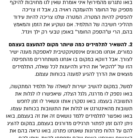
בואו נתגרש מהמירוץ! איני אומרת שאין לנו מחויבות להיקף
מספיק של החומר ולהעמקה ראויה בו, אבל זו צריכה
להפסיק להיות המטרה. המטרה שלנו צריכה להיות עידוד
תהליכי חשיבה של התלמיד. אם נשקיע את הזמן והמאמץ
בהם, הרי ש"הספק החומר" באופן טבעי רק ילך ויגדל.
2.
להשאיר לתלמידים כמה שיותר מקום להתעצם בעצמם
כמורים, אנחנו מכוונים אינסטינקטיבית לאספקת מענה ישיר
לצורך. אבל דווקא במקום בו אנחנו משתחררים מהתפיסה
הזו של "להקיא" את הידע ולהיענות לכל שאלה, התלמידים
מוצאים את הדרך להגיע למענה בכוחות עצמם.
למשל, במקום להשיב ישירות לשאלה של תלמיד המתקשה,
בואו נספק לו מדרגה, גלגל הצלה, שיאפשרו לו לגלות את
התשובה בעצמו. בואו נסקרן אותו ונשאיר לו זמן לחפש
תשובות מהאינטרנט או לגלות את התשובות בכוחות עצמו.
בואו נאפשר לתלמידים ללמד נושאים זה את זה בעצמם, בואו
ניתן להם זמן לפתור תרגילים מדורגים בעצמם, במקום להציג
להם על הלוח פתרונות שאנחנו פתרנו. בואו נראה בהם את