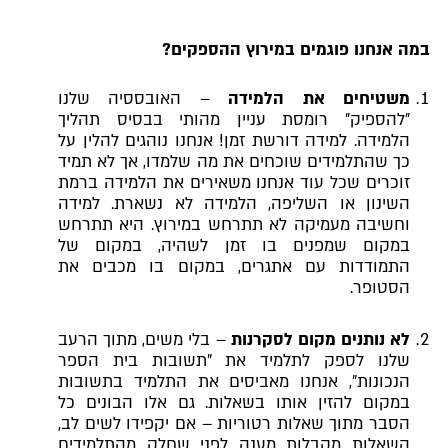
במה אנחנו פוגמים במירוץ ההספקים?
משטיחים את הלמידה
– האובססיה שלנו
"להספיק" רומסת עניין מהותי בבסיס תהליך
הלמידה. למידה דורשת זמן! אנחנו נוהגים להלין על
כך שהתלמידים שוכחים את מה שלמדו, אך לא תמיד
זוכרים שכל עוד אנחנו משאירים את הלמידה ברמת
השינון או השליפה, הלמידה לא נשארת. למידה
וחשיבה מעמיקה לא תתרחש במירוץ. היא תתרחש
במקום שמפנים בו זמן לשהיה, במקום של
התמודדות עם אתגרים, במקום בו מכבים את
הסטופר.
לא נותנים מקום לסקרנות
– בלי משים, מתוך הרעב
שלנו לספק לתלמיד את "תשובות בית הספר
הנכונות", אנחנו מאביסים את התלמיד בתשובות
במקום להזין אותו בשאלות. גם אלו הבונים כל
הסבר מתוך שאלות רטוריות – אם יקפידו לשים לב,
השאלות מקבלות מענה לפני שחלק מהתלמידים