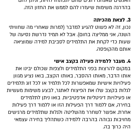
האנשים שאנחנו רוצים שהם יתפתחו להיות, וניתן להם
בהדרגה משימות שיעזרו להם לממש את החזון הזה.
3.
לצאת מהכיתה
נכון, זה לא פשוט להגיע למדבר (למרות שאחרי מה שחוויתי
השנה, אני ממליצה בחום). אבל לא תמיד נדרשת נסיעה של
שעות כדי לקחת את התלמידים לסביבת למידה שמוציאה
אותם מהקופסה.
4.
מעבר ללמידה פעילה בקצב אישי
במקום להרצות בפני התלמידים ולצפות שכולם יבינו את
אותו הדבר, מאותו ההסבר, באותו הקצב, בואו נציע מגוון
פעילויות אישיות שמאפשרות לכל תלמיד או לכל זוג תלמידים
לגלות בקצב שלו את הפיצוח לאתגר, לבצע משימות מעשיות
או פעילויות דיגיטליות אדפטיביות. בואו ניתן לתלמידים
בחירה, אם ללמוד דרך הפעילות הזו או ללמוד דרך פעילות
אחרת. אפשר לשחרר מהשליטה ולגלות שתלמידים מרגישים
מחויבות גבוהה בהרבה ללמידה כשתהליך בחירה עצמאי
היה כרוך בה.