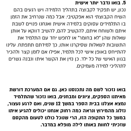
5.
בואו נדבר יותר אישית
נכון, יש תפקיד לקבוצה בתהליך הלמידה ויש רגעים בהם
השיח הקבוצתי הוא אפקטיבי. אבל כמה שנרחיב את הזמן
בו התלמידים עסוקים בלמידה אישית ואנחנו פנויים לשבת
איתם ולשוחח איתם, להקשיב להם, להשיב דווקא על אותן
שאלות שהן "לא בחומר" או לחפש יחד עם התלמיד את
התשובות לשאלות שסיקרנו אותו, כך למידתם תתפתח. עלינו
להתייחס באופן אישי לכל תלמיד, אפילו אם לזמן קצר ולהכיר
בגוון האישי של כל ילד. כן נזין את הקשר איתו ונבנה גשרים
לתהליכי למידה מעמיקים.
בואו נזכור לשם מה נתכנסנו כאן. גם אם המערכת דורשת
מאיתנו הספקים, ציונים ומבחנים, בואו נזכור שהתלמיד
נמצא אצלנו בבית הספר במשך 12 שנים, ואם לרגע נעצור,
נזלוג מהמירוץ ונראה כמה רחוק אנחנו יכולים להגיע איתו
במשך כל התקופה הזו, הרי שנוכל כולנו לטעום מהקסם
שזכיתי לחוות באותו לילה מופלא במדבר.