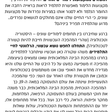
מקצועות הלימוד מאפשרת לתלמיד לראות בראייה רחבה את
החומר הנלמד ולא לסגור אותו במגירות נפרדות של מקצועות
שונים, כי הרי החיים שלנו אינם מחולקים לנושאים נפרדים...
מדוע שהלמידה תפריד ביניהם?
ברגע שחיברנו בין תחומים לימודיים שונים – היסטוריה
וטכנולוגיה (שהרי המהפכה העכשווית חייבת להיות קשורה
לטכנולוגיה!),
התחלנו לחפש נושא עכשווי, הרלוונטי לחיי
התלמידים
. משהו שקורה כאן ועכשיו שיתחבר לתלמידים.
בחרנו במהפכת הבינה המלאכותית שאנו נמצאים בעיצומה.
מהפיכה זו משפיעה כמעט על כל היבט של החיים שלנו והיא
מגדירה מחדש את האופי שבו אנו משתמשים בטכנולוגיות
וכמובן את תקשורת שלנו האחד עם השני. כפי שהמפכה
התעשייתית שינתה את עולם התעסוקה במאה ה-19, כך
המהפכה הנוכחית, מהפכת הבינה המלאכותית, כבר משנה
את חוקי המשחק בעולם התעסוקה, הרפואה, המלחמות,
מחקר ופיתוח, הוראה, כלי רכב ועוד. בכל אחד מתחומים אלו,
יחד עם ההתפתחות והטמעת הטכנולוגיה, עולות שאלות
מוסריות הרות גורל שאין לנו את הידע והכלים הנכונים לענות