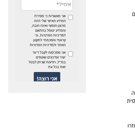
ם
ה
סית
זרו