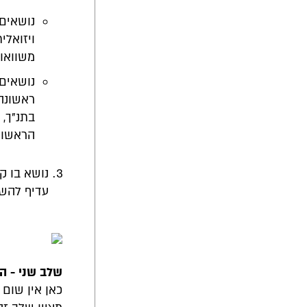
נושאים
ויזואל
משוואות
נושאים
ראשונה
בתנ"ך,
הראשונ
נושא בו ק
עדיף להשת
שלב שני - ה
כאן אין שום 