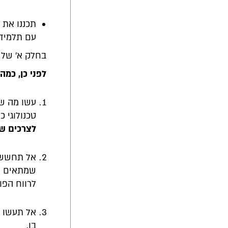
תכננו את 
עם תלמידי
בחלק א' של ה
לפני כן, כמה
עשו מה ש
טכנולוגי כ
לצרכים ש
אל תחששו 
שמתאים לכ
לרווח הפוט
אל תעשו ה
בו.