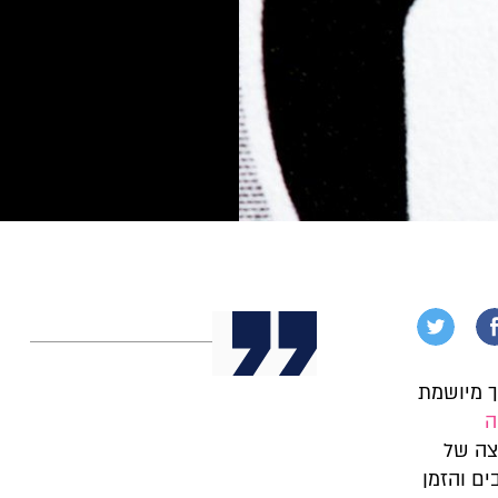
ך מיושמת
ה
וצה של
ים והזמן