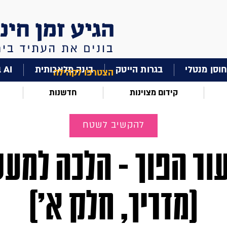
וסן מנטלי
בגרות הייטק
בינה מלאכותית
AI בחינוך
הצטרפו לקהילה
קידום מצוינות
חדשנות
להקשיב לשטח
ור הפוך - הלכה למע
(מדריך, חלק א')