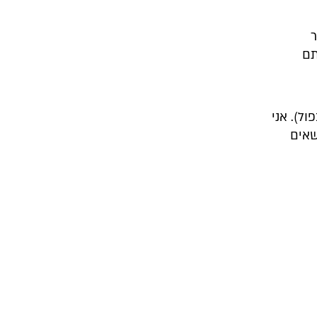
תם
ל). אני
שאים