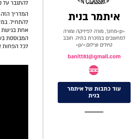
להתגבר על ק
איתמר בנית
המדריך הזה 
להתחיל. במדר
אחת בגישת ה
<p>מחנך, מורה לפיזיקה ומורה
למחשבים במזכרת בתיה. חובב
המבוססת בעיק
טיולים וצילום.</p>
לכל הפחות א
banitt81@gmail.com
עוד כתבות של איתמר
בנית