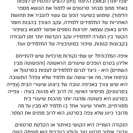
יצפו יותר) ובאופן הלימוד (ניתן להציע לתלמידים לצפות
באחד מתוך מבחר סרטונים או ללמוד את הנושא מספר
הלימוד). שימוש בשיעור הפוך גם עשוי להגביר את תחושת
האחריות של התלמידים ללמידה, עקב הצורך בהבנת חומר
חדש באופן עצמאי. יתרונות נוספים אפשר למצוא בשיפור
הקשר בין המורה לתלמידיו עקב הקדשת יותר זמן לעבודה
בקבוצות קטנות, שיפור במוטיבציה של התלמידים ועוד.
איפה המלכודת? יש שתי נקודות מרכזיות שיש להתייחס
אליהן בטרם הופכים שיעורים. הראשונה (והפשוטה מבין
השתיים) היא - כיצד לגרום לתלמידים לצפות בסרטון? או
בניסוח אחר, מה אני עושה עם תלמיד שלא צפה? התשובה
היא שיש צורך באכיפה טובה של ביצוע שיעורי הבית (צפייה
בסרטונים). מניסיוני האישי, זה לרוב לא מהווה בעיה - צפייה
בסרטון היא פשוטה ומהנה יותר מהכנת שיעורי בית
מסורתיים, ולאחר שיעור אחד בו תלמיד לא מבין על מה
מדובר כיוון שלא צפה בסרטון, הוא לרוב מפנים את המסר.
הנקודה השנייה היא הקושי באיתור או הקלטת סרטונים.
עבורי, איתור סרטון טוב וקולע בעברית הוא משימה קשה