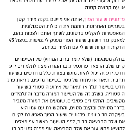
אבדוק שיעורי בית, וכמה זמן אוכל לשבת עם תלמיד מסוים
או עם קבוצה קטנה.
פדגוגיית שיעור הפוך
, אותה אני מיישם בקנה מידה קטן
בשנתיים האחרונות, רותמת את היכולות הטכנולוגיות
המאפשרות להקליט סרטונים, לשתף אותם ולצפות בהם,
למאבק נגד השעון. שיעור הפוך מעניק לי גמישות בניצול 45
הדקות היקרות שיש לי עם תלמידי בכיתה.
בחלק משמעותי (שלא לומר ברוב המוחץ) של השיעורים
קיים שלב הרצאה פרונטלית, בו המורה מציג לתלמידים ידע
חדש. ידע זה יכול להיות מוגש בצורת כללים חדשים בשיעור
תחביר, תיאור או ניתוח של ניסוי בשיעור מדעים, קריאת פרק
חדש בשיעור תנ"ך או תיאור של אירוע היסטורי בשיעור
היסטוריה. בשלב זה של השיעור המורה מדבר והתלמידים
מקשיבים. התלמידים פסיביים, שומעים את המורה מסביר
בדרך מסוימת ובקצב מסוים, והתקשורת עם עמו היא
בעיקרה חד כיוונית. פדגוגיית שיעור הפוך מאפשרת לקיים
את שלב ההרצאה בבית, לפני השיעור. כאשר אני מצליח
להוציא מהשיעור את שלב ההרצאה, אני מפנה זמן יקר בו