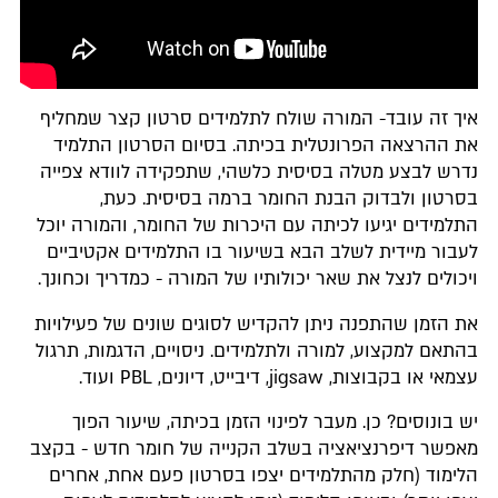
איך זה עובד- המורה שולח לתלמידים סרטון קצר שמחליף
את ההרצאה הפרונטלית בכיתה. בסיום הסרטון התלמיד
נדרש לבצע מטלה בסיסית כלשהי, שתפקידה לוודא צפייה
בסרטון ולבדוק הבנת החומר ברמה בסיסית. כעת,
התלמידים יגיעו לכיתה עם היכרות של החומר, והמורה יוכל
לעבור מיידית לשלב הבא בשיעור בו התלמידים אקטיביים
ויכולים לנצל את שאר יכולותיו של המורה - כמדריך וכחונך.
את הזמן שהתפנה ניתן להקדיש לסוגים שונים של פעילויות
בהתאם למקצוע, למורה ולתלמידים. ניסויים, הדגמות, תרגול
עצמאי או בקבוצות, jigsaw, דיבייט, דיונים, PBL ועוד.
יש בונוסים? כן. מעבר לפינוי הזמן בכיתה, שיעור הפוך
מאפשר דיפרנציאציה בשלב הקנייה של חומר חדש - בקצב
הלימוד (חלק מהתלמידים יצפו בסרטון פעם אחת, אחרים