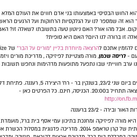
וא החוש הבסיסי באמצעותו בני אדם חווים את העולם המלא
ר הוא זה שמספר לנו על הגלקסיות הרחוקות ועל הרגעים הראש
קום. אבל מהו אור? האם ניוטון טעה בתשובתו לשאלה זו? האם
ה זו ברורה לנו היום? האם היא סופית?
 להזמין אתכם ל
הרצאה מיוחדת בליין "מורים על הבר"
ם -
לריסה שכמן
, מורה מצטיינת לפיזיקה , מדריכת מורים ויזמ
נו ערב חווייתי שבו נתפעל מתופעות מדהימות ונחפש תשובות
האירוע יתקיים ביום שני 23/2, בשנקין בר - רח' היצירה 5, רעננ
ב19:00, ההרצאה תתחיל ב20:00. הכניסה, חינם. כל הפרטים כאן -
http://on.fb.
יא מורה לפיזיקה ומחנכת בתיכון עמי אסף בית ברל, מועמדת
להוראה איכותית של קרן טראמפ 2014. מדריכה פדגוגית במסלול ה
יקה במכללת בית ברל, מדריכת ארצית להוראת פיזיקה ומדריכ