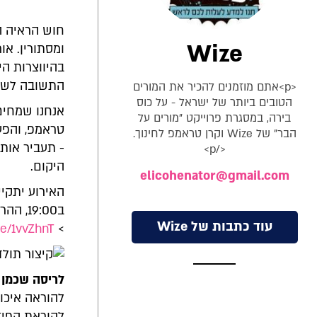
חוש הראיה ה
Wize
ומסתורין. או
בהיווצרות הי
התשובה לשאל
<p>אתם מוזמנים להכיר את המורים
הטובים ביותר של ישראל - על כוס
אנחנו שמחים
בירה, במסגרת פרוייקט "מורים על
טראמפ, והפע
הבר" של Wize וקרן טראמפ לחינוך.
- תעביר אות
</p>
היקום.
elicohenator@gmail.com
עוד כתבות של Wize
me/1vvZhnT
>
לריסה שכמן
ה
להוראת הפיז