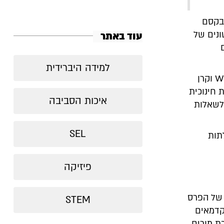
 בקסם
ונים של
עוד באתר
למידה היברידית
של Wize וקרן
ת חינוכית
איכות הסביבה
 לשאלות
SEL
ה. פתיחת דלתות
פיזיקה
 של הפרס
STEM
כשרת אקדמאים
ת מורים