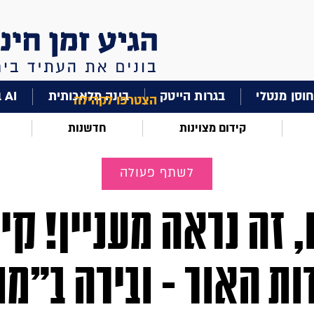
וסן מנטלי
בגרות הייטק
בינה מלאכותית
AI בחינוך
הצטרפו לקהילה
קידום מצוינות
חדשנות
לשתף פעולה
, זה נראה מעניין! קי
ות האור - ובירה ב"מו