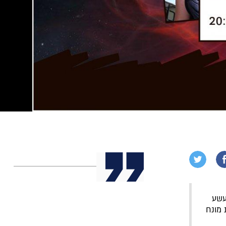
עשע
 מונח