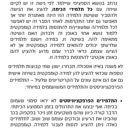
נרחב בנושא הספציפי שיילמד. לפי גישה זו יש לקיים
שיחה עם
כל תלמידי הכיתה
, להציג את הגישה
ולהסביר ששיטת הלמידה הזו הינה מאתגרת יותר אך
תאפשר גם יותר התקדמות. לאחר הסבר זה יש לאפשר
לכל תלמיד/ה שמעוניין/ת להתנסות בלמידה קומפקטית
ללמוד נושא אחד באופן זה ולבדוק האם השיטה
מתאימה לו/ה. בשיטה זו, במידה וישנם תלמידים
שלדעתך יכולים להתאים ללמידה קומפקטית אך לא
הציעו עצמם, כדאי לברר עמם מדוע ולהציע להם
באופן אקטיבי להתנסות בלמידה זו.
לא משנה באיזו אסכולה תבחרו,
ישנן שתי קבוצות תלמידים
נוספות שכדאי להציע להן למידה קומפקטית בשיחה אישית
גם אם הם אינם עונים על הקריטריונים שלעיל – התלמידים
הפרפקציוניסטים והתלמידים המשועממים במיוחד:
התלמידים הפרפקציוניסטים
לא יראו סימני שעמום
בכיתה ואף יבצעו את התרגולים בזמן הממוצע הכיתתי.
הדבר קורה כיוון שהם משקיעים זמן ניכר בפקפוק בכך
שהבינו את הרעיון ובודקים עצמם שוב ושוב. לתלמידים
כאלה ניתן להציע לנסות לעבור ללמידה קומפקטית