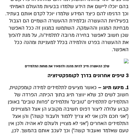
בהם יוכלו ליישם את הידע שלמדו בבעיות מהעולם האמיתי
וכך הדגימו להם כיצד המידע שלמדו יוכל לקדם אותם בעתיד.
בפעילויות ההעשרה ובלמידת ההעשרה השמיים הם הגבול
מבחינת המגוון וההעמקה. השתמשו במגוון זה ככל האפשר
שכן חשוב לאפשר בחירה מרובה לתלמיד/ה, על מנת להפוך
את ההעשרה בפרט והלמידה בכלל למעניינת ומהנה ככל
האפשר.
שלב ההעשרה חייב להיות מהנה ולהסעיר את מוחות התלמידים
3 טיפים אחרונים בדרך לקומפקטיזציה
1. מינעו תיוג –
כאשר מציעים לתלמידים למידה קומפקטית,
חשוב לשים לב שלא יווצר תיוג בתוך הכיתה. הפרדה של
התלמידים לתלמידים "טובים" ותלמידים "פחות טובים" באופן
קבוע עלולה ליצור דפוס חשיבה מקובע הן אצל המצויינים
("אני חכם ולכן אני לא צריך ללמוד ולעבוד קשה") והן אצל
התלמידים האחרים ("אני לא מצויין ולעולם לא אהיה ולכן אין
טעם שאלמד ואעבוד קשה") וכך לעכב אותם בהמשך. לכן,