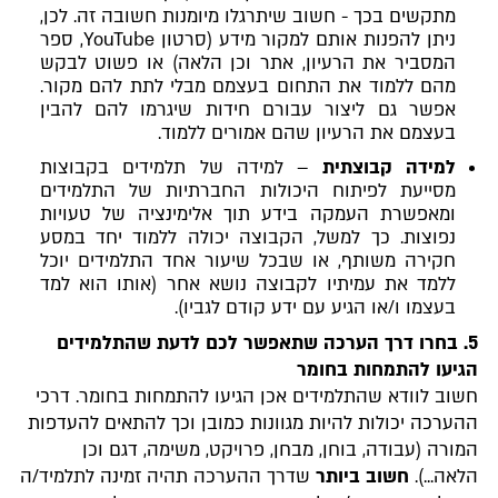
מתקשים בכך - חשוב שיתרגלו מיומנות חשובה זה. לכן,
ניתן להפנות אותם למקור מידע (סרטון YouTube, ספר
המסביר את הרעיון, אתר וכן הלאה) או פשוט לבקש
מהם ללמוד את התחום בעצמם מבלי לתת להם מקור.
אפשר גם ליצור עבורם חידות שיגרמו להם להבין
בעצמם את הרעיון שהם אמורים ללמוד.
למידה קבוצתית
– למידה של תלמידים בקבוצות
מסייעת לפיתוח היכולות החברתיות של התלמידים
ומאפשרת העמקה בידע תוך אלימינציה של טעויות
נפוצות. כך למשל, הקבוצה יכולה ללמוד יחד במסע
חקירה משותף, או שבכל שיעור אחד התלמידים יוכל
ללמד את עמיתיו לקבוצה נושא אחר (אותו הוא למד
בעצמו ו/או הגיע עם ידע קודם לגביו).
5. בחרו דרך הערכה שתאפשר לכם לדעת שהתלמידים
הגיעו להתמחות בחומר
חשוב לוודא שהתלמידים אכן הגיעו להתמחות בחומר. דרכי
ההערכה יכולות להיות מגוונות כמובן וכך להתאים להעדפות
המורה (עבודה, בוחן, מבחן, פרויקט, משימה, דגם וכן
הלאה...).
חשוב ביותר
שדרך ההערכה תהיה זמינה לתלמיד/ה