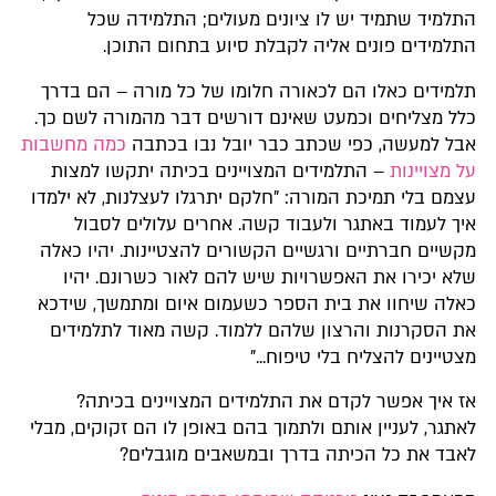
התלמיד שתמיד יש לו ציונים מעולים; התלמידה שכל
התלמידים פונים אליה לקבלת סיוע בתחום התוכן.
תלמידים כאלו הם לכאורה חלומו של כל מורה – הם בדרך
כלל מצליחים וכמעט שאינם דורשים דבר מהמורה לשם כך.
אבל למעשה, כפי שכתב כבר יובל נבו בכתבה
כמה מחשבות
על מצויינות
– התלמידים המצויינים בכיתה יתקשו למצות
עצמם בלי תמיכת המורה: "חלקם יתרגלו לעצלנות, לא ילמדו
איך לעמוד באתגר ולעבוד קשה. אחרים עלולים לסבול
מקשיים חברתיים ורגשיים הקשורים להצטיינות. יהיו כאלה
שלא יכירו את האפשרויות שיש להם לאור כשרונם. יהיו
כאלה שיחוו את בית הספר כשעמום איום ומתמשך, שידכא
את הסקרנות והרצון שלהם ללמוד. קשה מאוד לתלמידים
מצטיינים להצליח בלי טיפוח..."
אז איך אפשר לקדם את התלמידים המצויינים בכיתה?
לאתגר, לעניין אותם ולתמוך בהם באופן לו הם זקוקים, מבלי
לאבד את כל הכיתה בדרך ובמשאבים מוגבלים?