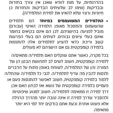
בהדרגתיות, על מנת לוודא שאכן אין צורך בחזרות
ובבדיקות (שימו לב שלעיתים הבדיקות והחזרות כן
חיוניות ורצוי שלא להאיץ את למידת התלמיד/ה).
התלמידים המשועממים במיוחד
הם תלמידים
שהשעמום והתסכול מאופן הלמידה האיטי (עבורם)
מוביל לפגיעה בהישגיהם. לכן הם אינם בקיאים בחומר
ואינם בעלי ציונים גבוהים. לעיתים הם בעלי הפרעות
קשב וריכוז. כדאי להציע לתלמידים אלה להתנסות
בלמידה קומפקטית גם אם הישגיהם לא מעולים.
בכל מקרה, כאשר אתם שוקלים האם תלמיד/ה מתאים/ה
ללמידה קומפקטית, חשוב לשים לב לתחושת הבטן הן של
המורה והן של התלמיד/ה, לשוחח באופן פתוח על הדברים
ולנסות להבין מה עדיף לתלמיד/ה. לגבי כל תלמיד/ה שהחל/ה
ללמוד בלמידה קומפקטית, חשוב לאפשר להתנסות פעם או
פעמיים בלמידה קומפקטית של נושא ואז לבחון האם אכן
דרך למידה זו מתאימה לתלמיד/ה. חשוב למנוע שיפוטיות
ולהסביר שדרך למידה זו אינה טובה יותר מהדרך הרגילה
אלא פשוט אחרת וכעת אתם בודקים יחד למי היא יותר
מתאימה.